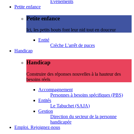
Evénements
Petite enfance
Petite enfance
Ici, les petits bouts font leur nid tout en douceur
Entité
Crèche L'arrêt de puces
Handicap
Handicap
Construire des réponses nouvelles à la hauteur des
besoins réels
Accompagnement
Personnes à besoins spécifiques (PBS)
Entités
Le Tabuchet (SAJA)
Gestion
Direction du secteur de la personne
handicapée
Emploi. Rejoignez-nous