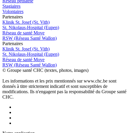
Réseau pédiatrie
Stagiaires
Volontaires
P
a
rtenai
r
es
Klinik St. Josef (St. Vith)
St. Nikolaus-Hospital (Eupen)
Réseau de santé Move
RSW (Réseau Santé Wallon)
P
a
rtenai
r
es
Klinik St. Josef (St. Vith)
St. Nikolaus-Hospital (Eupen)
Réseau de santé Move
RSW (Réseau Santé Wallon)
© Groupe santé CHC (textes, photos, images)
Les informations et les prix mentionnés sur www.chc.be sont
donnés à titre strictement indicatif et sont susceptibles de
modifications. Ils n'engagent pas la responsabilité du Groupe santé
CHC.