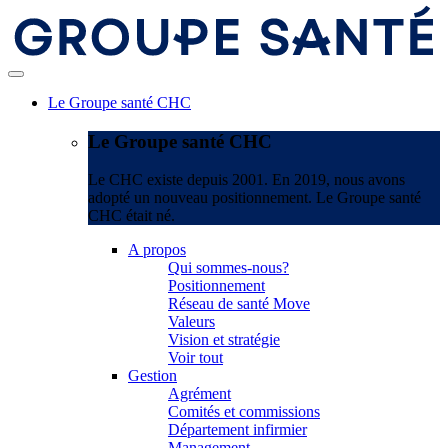
Le Groupe santé CHC
Le Groupe santé CHC
Le CHC existe depuis 2001. En 2019, nous avons
adopté un nouveau positionnement. Le Groupe santé
CHC était né.
A propos
Qui sommes-nous?
Positionnement
Réseau de santé Move
Valeurs
Vision et stratégie
Voir tout
Gestion
Agrément
Comités et commissions
Département infirmier
Management