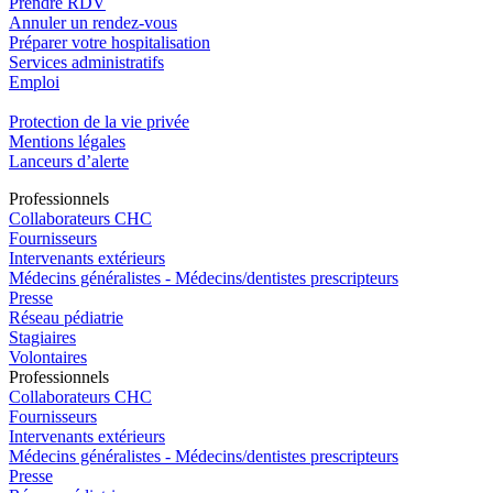
Prendre RDV
Annuler un rendez-vous
Préparer votre hospitalisation
Services administratifs
Emploi​
Protection de la vie privée
Mentions légales
Lanceurs d’alerte
Pro
f
essionn
e
ls
Collaborateurs CHC
Fournisseurs
Intervenants extérieurs
Médecins généralistes - Médecins/dentistes prescripteurs
Presse
Réseau pédiatrie
Stagiaires
Volontaires
Pro
f
essionn
e
ls
Collaborateurs CHC
Fournisseurs
Intervenants extérieurs
Médecins généralistes - Médecins/dentistes prescripteurs
Presse