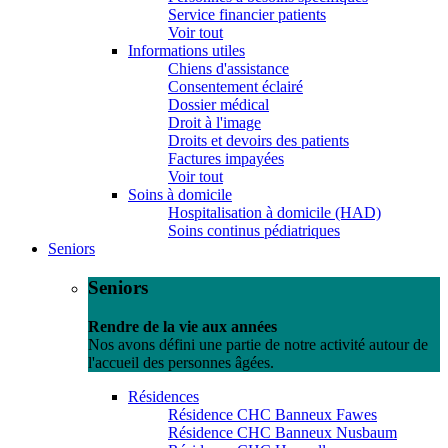
Service financier patients
Voir tout
Informations utiles
Chiens d'assistance
Consentement éclairé
Dossier médical
Droit à l'image
Droits et devoirs des patients
Factures impayées
Voir tout
Soins à domicile
Hospitalisation à domicile (HAD)
Soins continus pédiatriques
Seniors
Seniors
Rendre de la vie aux années
Nos avons défini une partie de notre activité autour de
l'accueil des personnes âgées.
Résidences
Résidence CHC Banneux Fawes
Résidence CHC Banneux Nusbaum