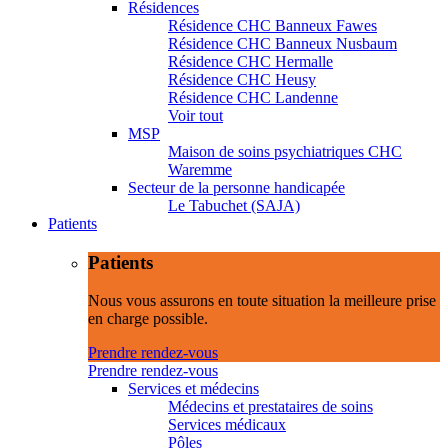
Résidences
Résidence CHC Banneux Fawes
Résidence CHC Banneux Nusbaum
Résidence CHC Hermalle
Résidence CHC Heusy
Résidence CHC Landenne
Voir tout
MSP
Maison de soins psychiatriques CHC
Waremme
Secteur de la personne handicapée
Le Tabuchet (SAJA)
Patients
Patients
Nous vous assurons en toute situation la meilleure prise
en charge possible.
Prendre rendez-vous
Prendre rendez-vous
Services et médecins
Médecins et prestataires de soins
Services médicaux
Pôles