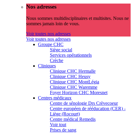
Nos adresses
Nous sommes multidisciplinaires et multisites. Nous ne
sommes jamais loin de vous.
Voir toutes nos adresses
Voir toutes nos adresses
Groupe CHC
Siège social
Services opérationnels
Crèche
Cliniques
Clinique CHC Hermalle
Clinique CHC Heusy
Clinique CHC MontLégia
Clinique CHC Waremme
Foyer Horizon CHC Moresnet
Centres médicaux
Centre de sénologie Drs Crèvecoeur
Centre européen de rééducation (CER) -
Liège (Rocourt)
Centre médical Remedis
Voir tout
Prises de sang