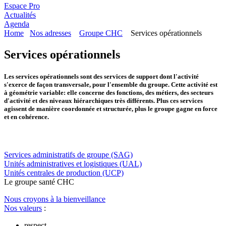
Espace Pro
Actualités
Agenda
Home
Nos adresses
Groupe CHC
Services opérationnels
Services opérationnels
Les services opérationnels sont des services de support dont l'activité
s'exerce de façon transversale, pour l'ensemble du groupe. Cette activité est
à géométrie variable: elle concerne des fonctions, des métiers, des secteurs
d'activité et des niveaux hiérarchiques très différents. Plus ces services
agissent de manière coordonnée et structurée, plus le groupe gagne en force
et en cohérence.
Services administratifs de groupe (SAG)
Unités administratives et logistiques (UAL)
Unités centrales de production (UCP)
Le
g
roupe s
a
nté CHC
Nous croyons à la bienveillance
Nos valeurs
:
respect