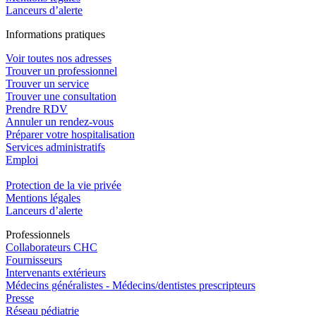
Lanceurs d’alerte
In
f
ormations pra
t
iques
Voir toutes nos adresses
Trouver un professionnel
Trouver un service
Trouver une consultation
Prendre RDV
Annuler un rendez-vous
Préparer votre hospitalisation
Services administratifs
Emploi​
Protection de la vie privée
Mentions légales
Lanceurs d’alerte
Pro
f
essionn
e
ls
Collaborateurs CHC
Fournisseurs
Intervenants extérieurs
Médecins généralistes - Médecins/dentistes prescripteurs
Presse
Réseau pédiatrie