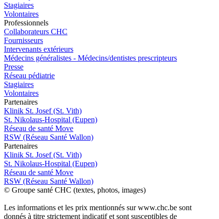
Stagiaires
Volontaires
Pro
f
essionn
e
ls
Collaborateurs CHC
Fournisseurs
Intervenants extérieurs
Médecins généralistes - Médecins/dentistes prescripteurs
Presse
Réseau pédiatrie
Stagiaires
Volontaires
P
a
rtenai
r
es
Klinik St. Josef (St. Vith)
St. Nikolaus-Hospital (Eupen)
Réseau de santé Move
RSW (Réseau Santé Wallon)
P
a
rtenai
r
es
Klinik St. Josef (St. Vith)
St. Nikolaus-Hospital (Eupen)
Réseau de santé Move
RSW (Réseau Santé Wallon)
© Groupe santé CHC (textes, photos, images)
Les informations et les prix mentionnés sur www.chc.be sont
donnés à titre strictement indicatif et sont susceptibles de