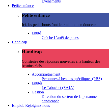
Evénements
Petite enfance
Petite enfance
Ici, les petits bouts font leur nid tout en douceur
Entité
Crèche L'arrêt de puces
Handicap
Handicap
Construire des réponses nouvelles à la hauteur des
besoins réels
Accompagnement
Personnes à besoins spécifiques (PBS)
Entités
Le Tabuchet (SAJA)
Gestion
Direction du secteur de la personne
handicapée
Emploi. Rejoignez-nous