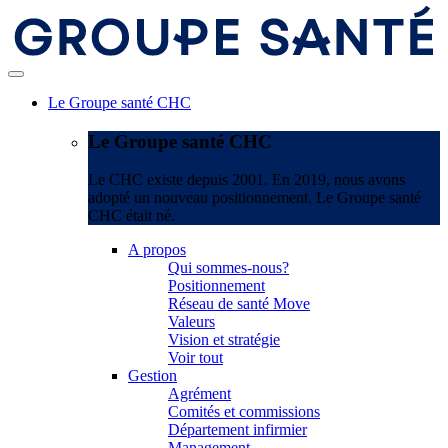
Le Groupe santé CHC
Le Groupe santé CHC
Le CHC existe depuis 2001. En 2019, nous avons
adopté un nouveau positionnement. Le Groupe santé
CHC était né.
A propos
Qui sommes-nous?
Positionnement
Réseau de santé Move
Valeurs
Vision et stratégie
Voir tout
Gestion
Agrément
Comités et commissions
Département infirmier
Management