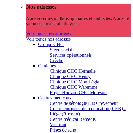
Nos adresses
Nous sommes multidisciplinaires et multisites. Nous ne
sommes jamais loin de vous.
Voir toutes nos adresses
Voir toutes nos adresses
Groupe CHC
Siège social
Services opérationnels
Crèche
Cliniques
Clinique CHC Hermalle
Clinique CHC Heusy
Clinique CHC MontLégia
Clinique CHC Waremme
Foyer Horizon CHC Moresnet
Centres médicaux
Centre de sénologie Drs Crèvecoeur
Centre européen de rééducation (CER) -
Liège (Rocourt)
Centre médical Remedis
Voir tout
Prises de sang