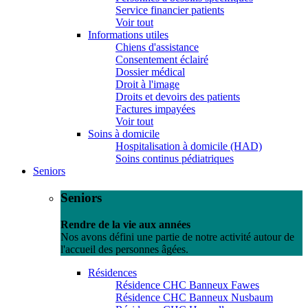
Service financier patients
Voir tout
Informations utiles
Chiens d'assistance
Consentement éclairé
Dossier médical
Droit à l'image
Droits et devoirs des patients
Factures impayées
Voir tout
Soins à domicile
Hospitalisation à domicile (HAD)
Soins continus pédiatriques
Seniors
Seniors
Rendre de la vie aux années
Nos avons défini une partie de notre activité autour de
l'accueil des personnes âgées.
Résidences
Résidence CHC Banneux Fawes
Résidence CHC Banneux Nusbaum