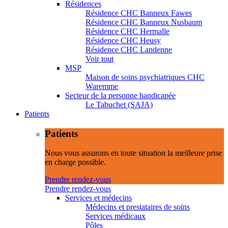
Résidences
Résidence CHC Banneux Fawes
Résidence CHC Banneux Nusbaum
Résidence CHC Hermalle
Résidence CHC Heusy
Résidence CHC Landenne
Voir tout
MSP
Maison de soins psychiatriques CHC
Waremme
Secteur de la personne handicapée
Le Tabuchet (SAJA)
Patients
Patients
Nous vous assurons en toute situation la meilleure prise
en charge possible.
Prendre rendez-vous
Prendre rendez-vous
Services et médecins
Médecins et prestataires de soins
Services médicaux
Pôles