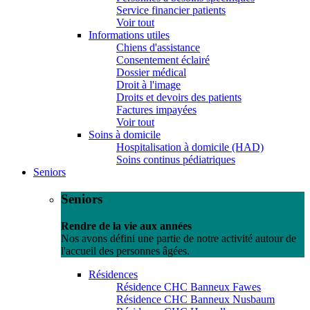
Service financier patients
Voir tout
Informations utiles
Chiens d'assistance
Consentement éclairé
Dossier médical
Droit à l'image
Droits et devoirs des patients
Factures impayées
Voir tout
Soins à domicile
Hospitalisation à domicile (HAD)
Soins continus pédiatriques
Seniors
Seniors
Rendre de la vie aux années
Nos avons défini une partie de notre activité autour de
l'accueil des personnes âgées.
Résidences
Résidence CHC Banneux Fawes
Résidence CHC Banneux Nusbaum