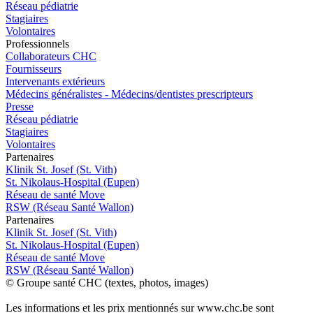
Réseau pédiatrie
Stagiaires
Volontaires
Pro
f
essionn
e
ls
Collaborateurs CHC
Fournisseurs
Intervenants extérieurs
Médecins généralistes - Médecins/dentistes prescripteurs
Presse
Réseau pédiatrie
Stagiaires
Volontaires
P
a
rtenai
r
es
Klinik St. Josef (St. Vith)
St. Nikolaus-Hospital (Eupen)
Réseau de santé Move
RSW (Réseau Santé Wallon)
P
a
rtenai
r
es
Klinik St. Josef (St. Vith)
St. Nikolaus-Hospital (Eupen)
Réseau de santé Move
RSW (Réseau Santé Wallon)
© Groupe santé CHC (textes, photos, images)
Les informations et les prix mentionnés sur www.chc.be sont