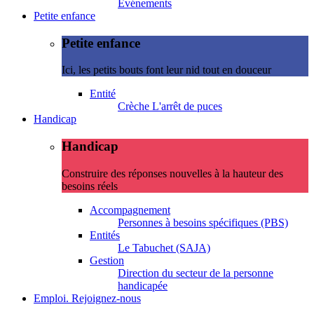
Evénements
Petite enfance
Petite enfance
Ici, les petits bouts font leur nid tout en douceur
Entité
Crèche L'arrêt de puces
Handicap
Handicap
Construire des réponses nouvelles à la hauteur des
besoins réels
Accompagnement
Personnes à besoins spécifiques (PBS)
Entités
Le Tabuchet (SAJA)
Gestion
Direction du secteur de la personne
handicapée
Emploi. Rejoignez-nous