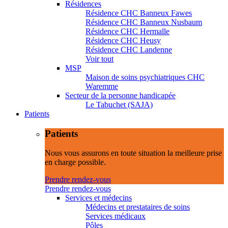
Résidences
Résidence CHC Banneux Fawes
Résidence CHC Banneux Nusbaum
Résidence CHC Hermalle
Résidence CHC Heusy
Résidence CHC Landenne
Voir tout
MSP
Maison de soins psychiatriques CHC
Waremme
Secteur de la personne handicapée
Le Tabuchet (SAJA)
Patients
Patients
Nous vous assurons en toute situation la meilleure prise
en charge possible.
Prendre rendez-vous
Prendre rendez-vous
Services et médecins
Médecins et prestataires de soins
Services médicaux
Pôles