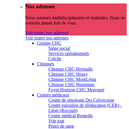
Nos adresses
Nous sommes multidisciplinaires et multisites. Nous ne
sommes jamais loin de vous.
Voir toutes nos adresses
Voir toutes nos adresses
Groupe CHC
Siège social
Services opérationnels
Crèche
Cliniques
Clinique CHC Hermalle
Clinique CHC Heusy
Clinique CHC MontLégia
Clinique CHC Waremme
Foyer Horizon CHC Moresnet
Centres médicaux
Centre de sénologie Drs Crèvecoeur
Centre européen de rééducation (CER) -
Liège (Rocourt)
Centre médical Remedis
Voir tout
Prises de sang