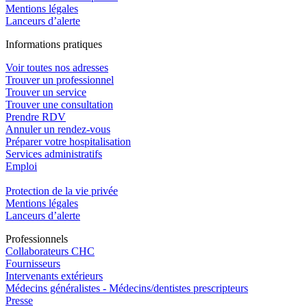
Mentions légales
Lanceurs d’alerte
In
f
ormations pra
t
iques
Voir toutes nos adresses
Trouver un professionnel
Trouver un service
Trouver une consultation
Prendre RDV
Annuler un rendez-vous
Préparer votre hospitalisation
Services administratifs
Emploi​
Protection de la vie privée
Mentions légales
Lanceurs d’alerte
Pro
f
essionn
e
ls
Collaborateurs CHC
Fournisseurs
Intervenants extérieurs
Médecins généralistes - Médecins/dentistes prescripteurs
Presse