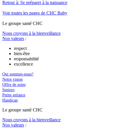
Retour à: Se préparer à la naissance
Voir toutes les pages de CHC Baby
Le
g
roupe s
a
nté CHC
Nous croyons à la bienveillance
Nos valeurs
:
respect
bien-être
responsabilité
excellence
Qui sommes-nous?
Notre vision
Offre de soins
Seniors
Petite enfance
Handicap
Le
g
roupe s
a
nté CHC
Nous croyons à la bienveillance
Nos valeurs
: