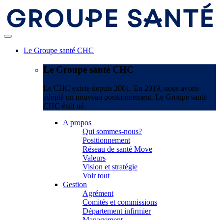
Le Groupe santé CHC
Le Groupe santé CHC
Le CHC existe depuis 2001. En 2019, nous avons
adopté un nouveau positionnement. Le Groupe santé
CHC était né.
A propos
Qui sommes-nous?
Positionnement
Réseau de santé Move
Valeurs
Vision et stratégie
Voir tout
Gestion
Agrément
Comités et commissions
Département infirmier
Management