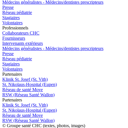
Médecins généralistes - Médecins/dentistes prescripteurs
Presse
Réseau pédiatrie
Stagiaires
Volontaires
Pro
f
essionn
e
ls
Collaborateurs CHC
Fournisseurs
Intervenants extérieurs
Médecins généralistes - Médecins/dentistes prescripteurs
Presse
Réseau pédiatrie
Stagiaires
Volontaires
P
a
rtenai
r
es
Klinik St. Josef (St. Vith)
St. Nikolaus-Hospital (Eupen)
Réseau de santé Move
RSW (Réseau Santé Wallon)
P
a
rtenai
r
es
Klinik St. Josef (St. Vith)
St. Nikolaus-Hospital (Eupen)
Réseau de santé Move
RSW (Réseau Santé Wallon)
© Groupe santé CHC (textes, photos, images)