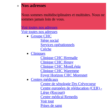
Nos adresses
Nous sommes multidisciplinaires et multisites. Nous ne
sommes jamais loin de vous.
Voir toutes nos adresses
Voir toutes nos adresses
Groupe CHC
Siège social
Services opérationnels
Crèche
Cliniques
Clinique CHC Hermalle
Clinique CHC Heusy
Clinique CHC MontLégia
Clinique CHC Waremme
Foyer Horizon CHC Moresnet
Centres médicaux
Centre de sénologie Drs Crèvecoeur
Centre européen de rééducation (CER) -
Liège (Rocourt)
Centre médical Remedis
Voir tout
Prises de sang