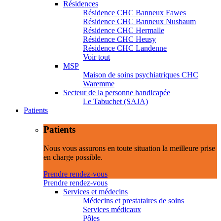
Résidences
Résidence CHC Banneux Fawes
Résidence CHC Banneux Nusbaum
Résidence CHC Hermalle
Résidence CHC Heusy
Résidence CHC Landenne
Voir tout
MSP
Maison de soins psychiatriques CHC
Waremme
Secteur de la personne handicapée
Le Tabuchet (SAJA)
Patients
Patients
Nous vous assurons en toute situation la meilleure prise
en charge possible.
Prendre rendez-vous
Prendre rendez-vous
Services et médecins
Médecins et prestataires de soins
Services médicaux
Pôles