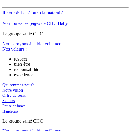
Retour à: Le séjour à la maternité
Voir toutes les pages de CHC Baby
Le
g
roupe s
a
nté CHC
Nous croyons à la bienveillance
Nos valeurs
:
respect
bien-être
responsabilité
excellence
Qui sommes-nous?
Notre vision
Offre de soins
Seniors
Petite enfance
Handicap
Le
g
roupe s
a
nté CHC
Nous croyons à la bienveillance