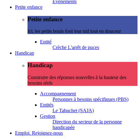
Evénements
Petite enfance
Petite enfance
Ici, les petits bouts font leur nid tout en douceur
Entité
Crèche L'arrêt de puces
Handicap
Handicap
Construire des réponses nouvelles à la hauteur des
besoins réels
Accompagnement
Personnes à besoins spécifiques (PBS)
Entités
Le Tabuchet (SAJA)
Gestion
Direction du secteur de la personne
handicapée
Emploi. Rejoignez-nous