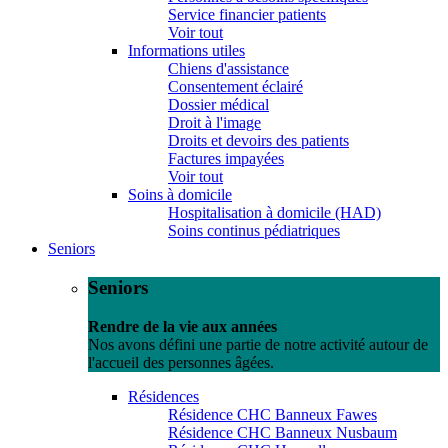
Service financier patients
Voir tout
Informations utiles
Chiens d'assistance
Consentement éclairé
Dossier médical
Droit à l'image
Droits et devoirs des patients
Factures impayées
Voir tout
Soins à domicile
Hospitalisation à domicile (HAD)
Soins continus pédiatriques
Seniors
Seniors
Rendre de la vie aux années
Nos avons défini une partie de notre activité autour de
l'accueil des personnes âgées.
Résidences
Résidence CHC Banneux Fawes
Résidence CHC Banneux Nusbaum