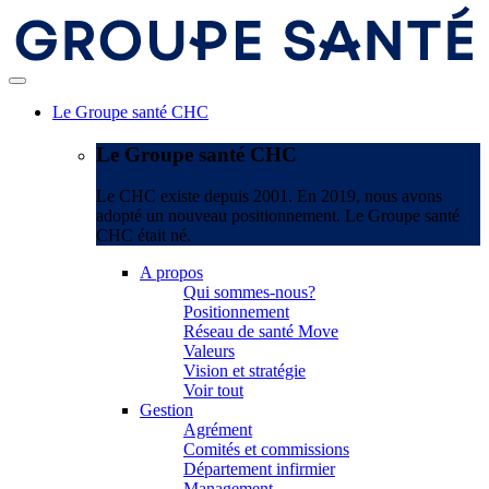
Le Groupe santé CHC
Le Groupe santé CHC
Le CHC existe depuis 2001. En 2019, nous avons
adopté un nouveau positionnement. Le Groupe santé
CHC était né.
A propos
Qui sommes-nous?
Positionnement
Réseau de santé Move
Valeurs
Vision et stratégie
Voir tout
Gestion
Agrément
Comités et commissions
Département infirmier
Management