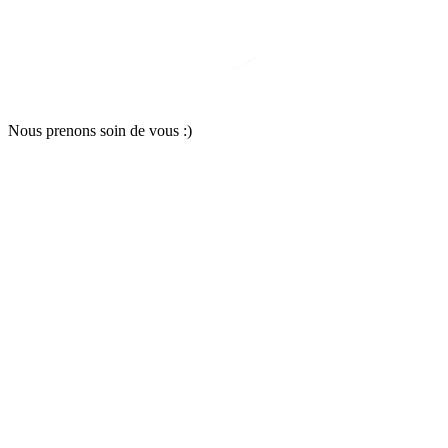
Nous pr
e
nons soin
d
e vous :)