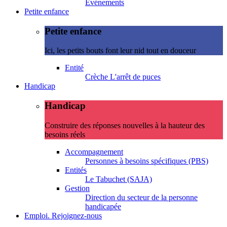
Evénements
Petite enfance
Petite enfance
Ici, les petits bouts font leur nid tout en douceur
Entité
Crèche L'arrêt de puces
Handicap
Handicap
Construire des réponses nouvelles à la hauteur des
besoins réels
Accompagnement
Personnes à besoins spécifiques (PBS)
Entités
Le Tabuchet (SAJA)
Gestion
Direction du secteur de la personne
handicapée
Emploi. Rejoignez-nous