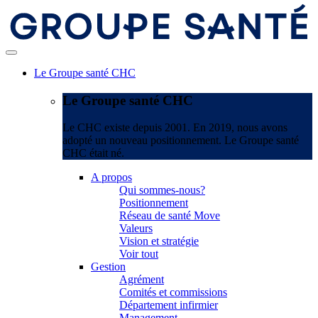
Le Groupe santé CHC
Le Groupe santé CHC
Le CHC existe depuis 2001. En 2019, nous avons
adopté un nouveau positionnement. Le Groupe santé
CHC était né.
A propos
Qui sommes-nous?
Positionnement
Réseau de santé Move
Valeurs
Vision et stratégie
Voir tout
Gestion
Agrément
Comités et commissions
Département infirmier
Management