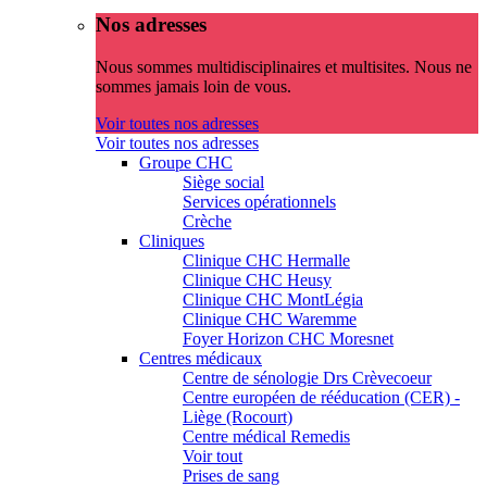
Nos adresses
Nous sommes multidisciplinaires et multisites. Nous ne
sommes jamais loin de vous.
Voir toutes nos adresses
Voir toutes nos adresses
Groupe CHC
Siège social
Services opérationnels
Crèche
Cliniques
Clinique CHC Hermalle
Clinique CHC Heusy
Clinique CHC MontLégia
Clinique CHC Waremme
Foyer Horizon CHC Moresnet
Centres médicaux
Centre de sénologie Drs Crèvecoeur
Centre européen de rééducation (CER) -
Liège (Rocourt)
Centre médical Remedis
Voir tout
Prises de sang