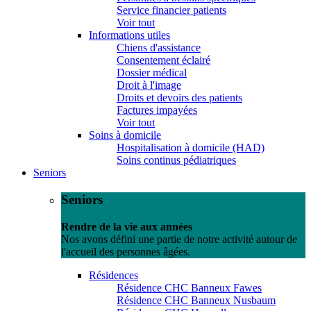
Service financier patients
Voir tout
Informations utiles
Chiens d'assistance
Consentement éclairé
Dossier médical
Droit à l'image
Droits et devoirs des patients
Factures impayées
Voir tout
Soins à domicile
Hospitalisation à domicile (HAD)
Soins continus pédiatriques
Seniors
Seniors
Rendre de la vie aux années
Nos avons défini une partie de notre activité autour de
l'accueil des personnes âgées.
Résidences
Résidence CHC Banneux Fawes
Résidence CHC Banneux Nusbaum