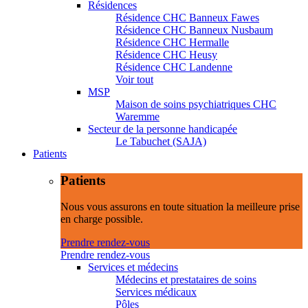
Résidences
Résidence CHC Banneux Fawes
Résidence CHC Banneux Nusbaum
Résidence CHC Hermalle
Résidence CHC Heusy
Résidence CHC Landenne
Voir tout
MSP
Maison de soins psychiatriques CHC
Waremme
Secteur de la personne handicapée
Le Tabuchet (SAJA)
Patients
Patients
Nous vous assurons en toute situation la meilleure prise
en charge possible.
Prendre rendez-vous
Prendre rendez-vous
Services et médecins
Médecins et prestataires de soins
Services médicaux
Pôles