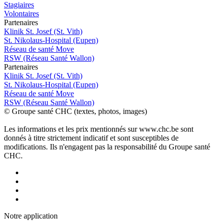
Stagiaires
Volontaires
P
a
rtenai
r
es
Klinik St. Josef (St. Vith)
St. Nikolaus-Hospital (Eupen)
Réseau de santé Move
RSW (Réseau Santé Wallon)
P
a
rtenai
r
es
Klinik St. Josef (St. Vith)
St. Nikolaus-Hospital (Eupen)
Réseau de santé Move
RSW (Réseau Santé Wallon)
© Groupe santé CHC (textes, photos, images)
Les informations et les prix mentionnés sur www.chc.be sont
donnés à titre strictement indicatif et sont susceptibles de
modifications. Ils n'engagent pas la responsabilité du Groupe santé
CHC.
Notre applic
a
tion