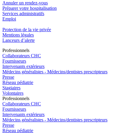
Annuler un rendez-vous
Préparer votre hospitalisation
Services administratifs
Emploi​
Protection de la vie privée
Mentions légales
Lanceurs d’alerte
Pro
f
essionn
e
ls
Collaborateurs CHC
Fournisseurs
Intervenants extérieurs
Médecins généralistes - Médecins/dentistes prescripteurs
Presse
Réseau pédiatrie
Stagiaires
Volontaires
Pro
f
essionn
e
ls
Collaborateurs CHC
Fournisseurs
Intervenants extérieurs
Médecins généralistes - Médecins/dentistes prescripteurs
Presse
Réseau pédiatrie