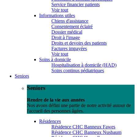
Service financier patients
Voir tout
Informations utiles
Chiens d'assistance
Consentement éclairé
Dossier médical
Droit à l'image
Droits et devoirs des patients
Factures impayées
Voir tout
Soins à domicile
Hospitalisation à domicile (HAD)
Soins continus pédiatriques
Seniors
Seniors
Rendre de la vie aux années
Nos avons défini une partie de notre activité autour de
l'accueil des personnes âgées.
Résidences
Résidence CHC Banneux Fawes
Résidence CHC Banneux Nusbaum