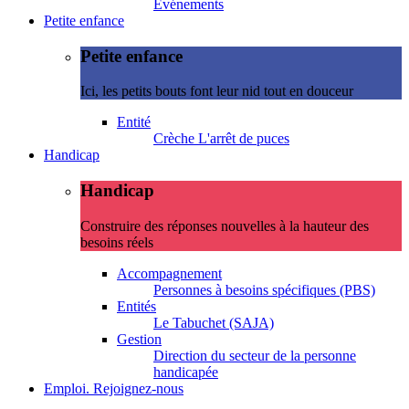
Evénements
Petite enfance
Petite enfance
Ici, les petits bouts font leur nid tout en douceur
Entité
Crèche L'arrêt de puces
Handicap
Handicap
Construire des réponses nouvelles à la hauteur des
besoins réels
Accompagnement
Personnes à besoins spécifiques (PBS)
Entités
Le Tabuchet (SAJA)
Gestion
Direction du secteur de la personne
handicapée
Emploi. Rejoignez-nous