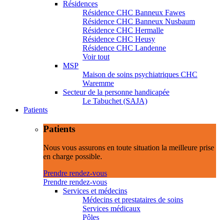
Résidences
Résidence CHC Banneux Fawes
Résidence CHC Banneux Nusbaum
Résidence CHC Hermalle
Résidence CHC Heusy
Résidence CHC Landenne
Voir tout
MSP
Maison de soins psychiatriques CHC
Waremme
Secteur de la personne handicapée
Le Tabuchet (SAJA)
Patients
Patients
Nous vous assurons en toute situation la meilleure prise
en charge possible.
Prendre rendez-vous
Prendre rendez-vous
Services et médecins
Médecins et prestataires de soins
Services médicaux
Pôles