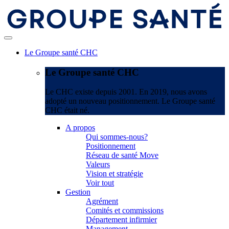
Le Groupe santé CHC
Le Groupe santé CHC
Le CHC existe depuis 2001. En 2019, nous avons
adopté un nouveau positionnement. Le Groupe santé
CHC était né.
A propos
Qui sommes-nous?
Positionnement
Réseau de santé Move
Valeurs
Vision et stratégie
Voir tout
Gestion
Agrément
Comités et commissions
Département infirmier
Management