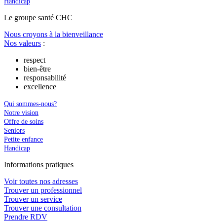
Handicap
Le
g
roupe s
a
nté CHC
Nous croyons à la bienveillance
Nos valeurs
:
respect
bien-être
responsabilité
excellence
Qui sommes-nous?
Notre vision
Offre de soins
Seniors
Petite enfance
Handicap
In
f
ormations pra
t
iques
Voir toutes nos adresses
Trouver un professionnel
Trouver un service
Trouver une consultation
Prendre RDV