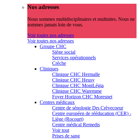
Nos adresses
Nous sommes multidisciplinaires et multisites. Nous ne
sommes jamais loin de vous.
Voir toutes nos adresses
Voir toutes nos adresses
Groupe CHC
Siège social
Services opérationnels
Crèche
Cliniques
Clinique CHC Hermalle
Clinique CHC Heusy
Clinique CHC MontLégia
Clinique CHC Waremme
Foyer Horizon CHC Moresnet
Centres médicaux
Centre de sénologie Drs Crèvecoeur
Centre européen de rééducation (CER) -
Liège (Rocourt)
Centre médical Remedis
Voir tout
Prises de sang