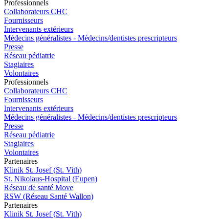
Pro
f
essionn
e
ls
Collaborateurs CHC
Fournisseurs
Intervenants extérieurs
Médecins généralistes - Médecins/dentistes prescripteurs
Presse
Réseau pédiatrie
Stagiaires
Volontaires
Pro
f
essionn
e
ls
Collaborateurs CHC
Fournisseurs
Intervenants extérieurs
Médecins généralistes - Médecins/dentistes prescripteurs
Presse
Réseau pédiatrie
Stagiaires
Volontaires
P
a
rtenai
r
es
Klinik St. Josef (St. Vith)
St. Nikolaus-Hospital (Eupen)
Réseau de santé Move
RSW (Réseau Santé Wallon)
P
a
rtenai
r
es
Klinik St. Josef (St. Vith)