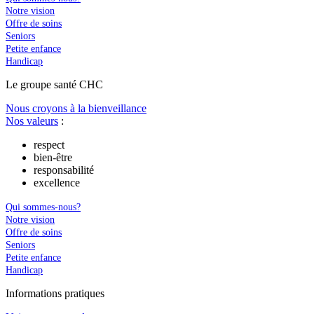
Notre vision
Offre de soins
Seniors
Petite enfance
Handicap
Le
g
roupe s
a
nté CHC
Nous croyons à la bienveillance
Nos valeurs
:
respect
bien-être
responsabilité
excellence
Qui sommes-nous?
Notre vision
Offre de soins
Seniors
Petite enfance
Handicap
In
f
ormations pra
t
iques