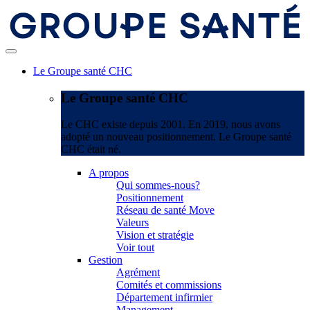
Le Groupe santé CHC
Le Groupe santé CHC
Le CHC existe depuis 2001. En 2019, nous avons
adopté un nouveau positionnement. Le Groupe santé
CHC était né.
A propos
Qui sommes-nous?
Positionnement
Réseau de santé Move
Valeurs
Vision et stratégie
Voir tout
Gestion
Agrément
Comités et commissions
Département infirmier
Management