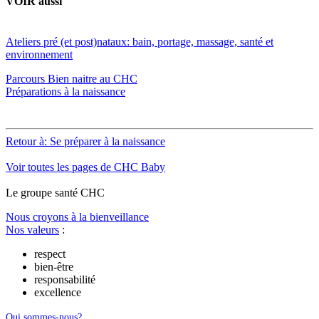
VOIR aussi
Ateliers pré (et post)nataux: bain, portage, massage, santé et
environnement
Parcours Bien naitre au CHC
Préparations à la naissance
Retour à: Se préparer à la naissance
Voir toutes les pages de CHC Baby
Le
g
roupe s
a
nté CHC
Nous croyons à la bienveillance
Nos valeurs
:
respect
bien-être
responsabilité
excellence
Qui sommes-nous?