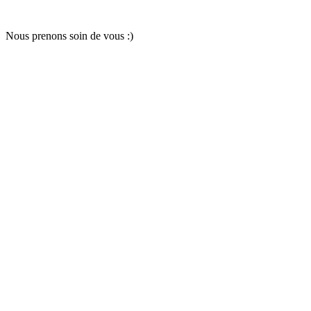
Nous pr
e
nons soin
d
e vous :)