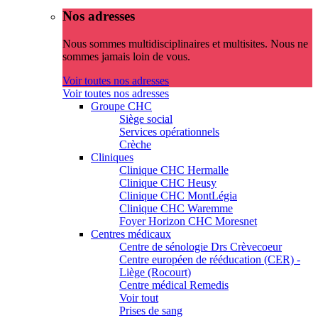
Nos adresses
Nous sommes multidisciplinaires et multisites. Nous ne
sommes jamais loin de vous.
Voir toutes nos adresses
Voir toutes nos adresses
Groupe CHC
Siège social
Services opérationnels
Crèche
Cliniques
Clinique CHC Hermalle
Clinique CHC Heusy
Clinique CHC MontLégia
Clinique CHC Waremme
Foyer Horizon CHC Moresnet
Centres médicaux
Centre de sénologie Drs Crèvecoeur
Centre européen de rééducation (CER) -
Liège (Rocourt)
Centre médical Remedis
Voir tout
Prises de sang