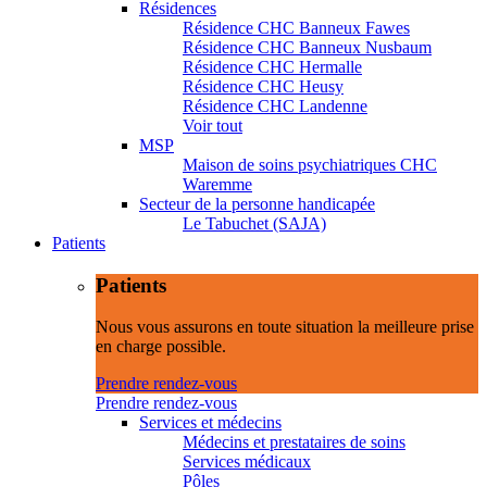
Résidences
Résidence CHC Banneux Fawes
Résidence CHC Banneux Nusbaum
Résidence CHC Hermalle
Résidence CHC Heusy
Résidence CHC Landenne
Voir tout
MSP
Maison de soins psychiatriques CHC
Waremme
Secteur de la personne handicapée
Le Tabuchet (SAJA)
Patients
Patients
Nous vous assurons en toute situation la meilleure prise
en charge possible.
Prendre rendez-vous
Prendre rendez-vous
Services et médecins
Médecins et prestataires de soins
Services médicaux
Pôles