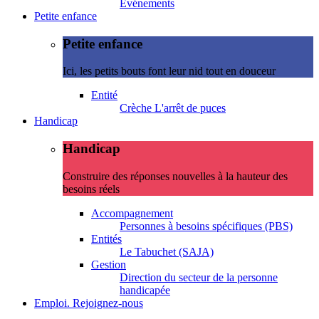
Evénements
Petite enfance
Petite enfance
Ici, les petits bouts font leur nid tout en douceur
Entité
Crèche L'arrêt de puces
Handicap
Handicap
Construire des réponses nouvelles à la hauteur des
besoins réels
Accompagnement
Personnes à besoins spécifiques (PBS)
Entités
Le Tabuchet (SAJA)
Gestion
Direction du secteur de la personne
handicapée
Emploi. Rejoignez-nous