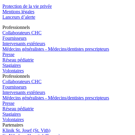
Protection de la vie privée
Mentions légales
Lanceurs d’alerte
Pro
f
essionn
e
ls
Collaborateurs CHC
Fournisseurs
Intervenants extérieurs
Médecins généralistes - Médecins/dentistes prescripteurs
Presse
Réseau pédiatrie
Stagiaires
Volontaires
Pro
f
essionn
e
ls
Collaborateurs CHC
Fournisseurs
Intervenants extérieurs
Médecins généralistes - Médecins/dentistes prescripteurs
Presse
Réseau pédiatrie
Stagiaires
Volontaires
P
a
rtenai
r
es
Klinik St. Josef (St. Vith)