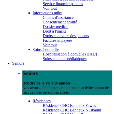
Service financier patients
Voir tout
Informations utiles
Chiens d'assistance
Consentement éclairé
Dossier médical
Droit à l'image
Droits et devoirs des patients
Factures impayées
Voir tout
Soins à domicile
Hospitalisation à domicile (HAD)
Soins continus pédiatriques
Seniors
Seniors
Rendre de la vie aux années
Nos avons défini une partie de notre activité autour de
l'accueil des personnes âgées.
Résidences
Résidence CHC Banneux Fawes
Résidence CHC Banneux Nusbaum