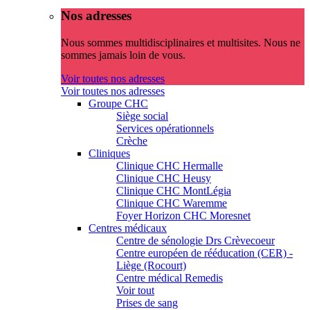
Nos adresses
Nous sommes multidisciplinaires et multisites. Nous ne
sommes jamais loin de vous.
Voir toutes nos adresses
Voir toutes nos adresses
Groupe CHC
Siège social
Services opérationnels
Crèche
Cliniques
Clinique CHC Hermalle
Clinique CHC Heusy
Clinique CHC MontLégia
Clinique CHC Waremme
Foyer Horizon CHC Moresnet
Centres médicaux
Centre de sénologie Drs Crèvecoeur
Centre européen de rééducation (CER) -
Liège (Rocourt)
Centre médical Remedis
Voir tout
Prises de sang