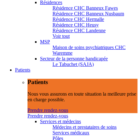
Résidences
Résidence CHC Banneux Fawes
Résidence CHC Banneux Nusbaum
Résidence CHC Hermalle
Résidence CHC Heusy
Résidence CHC Landenne
Voir tout
MSP
Maison de soins psychiatriques CHC
Waremme
Secteur de la personne handicapée
Le Tabuchet (SAJA)
Patients
Patients
Nous vous assurons en toute situation la meilleure prise
en charge possible.
Prendre rendez-vous
Prendre rendez-vous
Services et médecins
Médecins et prestataires de soins
Services médicaux
Pôles