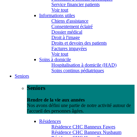
Service financier patients
Voir tout
Informations utiles
Chiens d'assistance
Consentement éclairé
Dossier médical
Droit à l'image
Droits et devoirs des patients
Factures impayées
Voir tout
Soins à domicile
Hospitalisation à domicile (HAD)
Soins continus pédiatriques
Seniors
Seniors
Rendre de la vie aux années
Nos avons défini une partie de notre activité autour de
l'accueil des personnes âgées.
Résidences
Résidence CHC Banneux Fawes
Résidence CHC Banneux Nusbaum