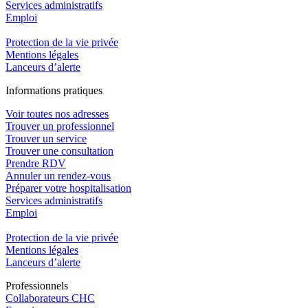
Services administratifs
Emploi​
Protection de la vie privée
Mentions légales
Lanceurs d’alerte
In
f
ormations pra
t
iques
Voir toutes nos adresses
Trouver un professionnel
Trouver un service
Trouver une consultation
Prendre RDV
Annuler un rendez-vous
Préparer votre hospitalisation
Services administratifs
Emploi​
Protection de la vie privée
Mentions légales
Lanceurs d’alerte
Pro
f
essionn
e
ls
Collaborateurs CHC