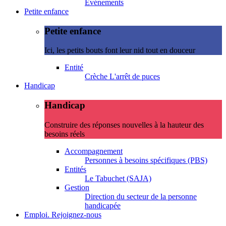
Evénements
Petite enfance
Petite enfance
Ici, les petits bouts font leur nid tout en douceur
Entité
Crèche L'arrêt de puces
Handicap
Handicap
Construire des réponses nouvelles à la hauteur des
besoins réels
Accompagnement
Personnes à besoins spécifiques (PBS)
Entités
Le Tabuchet (SAJA)
Gestion
Direction du secteur de la personne
handicapée
Emploi. Rejoignez-nous