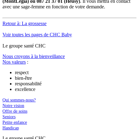
(MontLégia) ou 087 21 37 01 (Heusy)
. Il vous mettra en contact
avec une sage-femme en fonction de votre demande.
Retour à: La grossesse
Voir toutes les pages de CHC Baby
Le
g
roupe s
a
nté CHC
Nous croyons à la bienveillance
Nos valeurs
:
respect
bien-être
responsabilité
excellence
Qui sommes-nous?
Notre vision
Offre de soins
Seniors
Petite enfance
Handicap
Le
g
roupe s
a
nté CHC