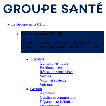
Le Groupe santé CHC
Le Groupe santé CHC
Le CHC existe depuis 2001. En 2019, nous avons
adopté un nouveau positionnement. Le Groupe santé
CHC était né.
A propos
Qui sommes-nous?
Positionnement
Réseau de santé Move
Valeurs
Vision et stratégie
Voir tout
Gestion
Agrément
Comités et commissions
Département infirmier
Management