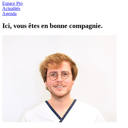
Espace Pro
Actualités
Agenda
Ici, vous êtes en
b
onne com
p
a
g
nie.