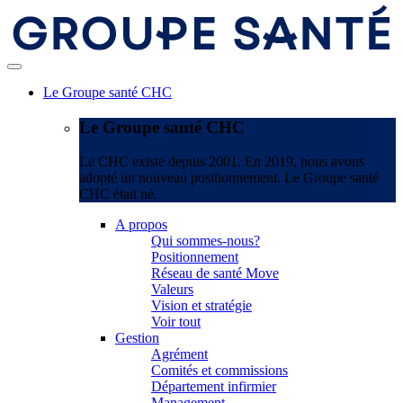
Le Groupe santé CHC
Le Groupe santé CHC
Le CHC existe depuis 2001. En 2019, nous avons
adopté un nouveau positionnement. Le Groupe santé
CHC était né.
A propos
Qui sommes-nous?
Positionnement
Réseau de santé Move
Valeurs
Vision et stratégie
Voir tout
Gestion
Agrément
Comités et commissions
Département infirmier
Management