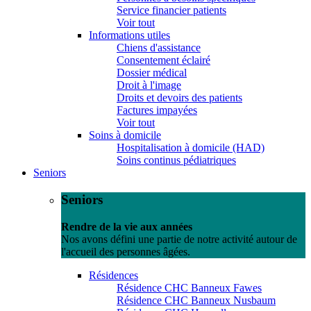
Service financier patients
Voir tout
Informations utiles
Chiens d'assistance
Consentement éclairé
Dossier médical
Droit à l'image
Droits et devoirs des patients
Factures impayées
Voir tout
Soins à domicile
Hospitalisation à domicile (HAD)
Soins continus pédiatriques
Seniors
Seniors
Rendre de la vie aux années
Nos avons défini une partie de notre activité autour de
l'accueil des personnes âgées.
Résidences
Résidence CHC Banneux Fawes
Résidence CHC Banneux Nusbaum