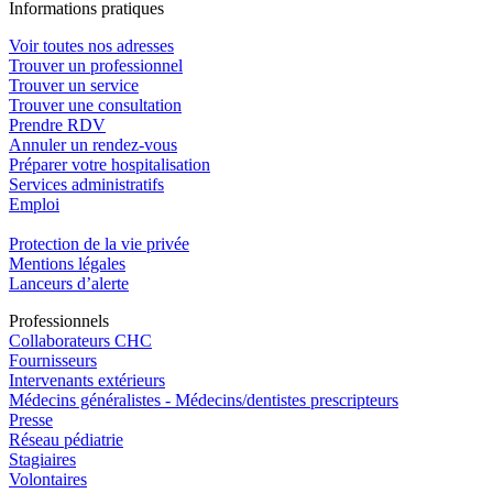
In
f
ormations pra
t
iques
Voir toutes nos adresses
Trouver un professionnel
Trouver un service
Trouver une consultation
Prendre RDV
Annuler un rendez-vous
Préparer votre hospitalisation
Services administratifs
Emploi​
Protection de la vie privée
Mentions légales
Lanceurs d’alerte
Pro
f
essionn
e
ls
Collaborateurs CHC
Fournisseurs
Intervenants extérieurs
Médecins généralistes - Médecins/dentistes prescripteurs
Presse
Réseau pédiatrie
Stagiaires
Volontaires