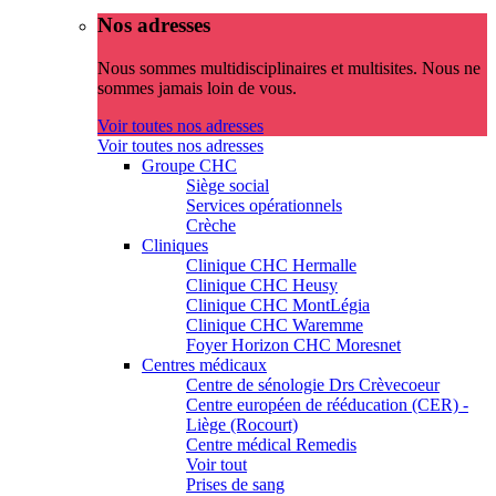
Nos adresses
Nous sommes multidisciplinaires et multisites. Nous ne
sommes jamais loin de vous.
Voir toutes nos adresses
Voir toutes nos adresses
Groupe CHC
Siège social
Services opérationnels
Crèche
Cliniques
Clinique CHC Hermalle
Clinique CHC Heusy
Clinique CHC MontLégia
Clinique CHC Waremme
Foyer Horizon CHC Moresnet
Centres médicaux
Centre de sénologie Drs Crèvecoeur
Centre européen de rééducation (CER) -
Liège (Rocourt)
Centre médical Remedis
Voir tout
Prises de sang