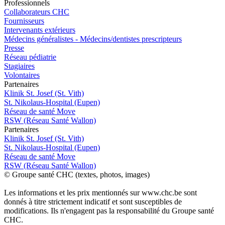
Pro
f
essionn
e
ls
Collaborateurs CHC
Fournisseurs
Intervenants extérieurs
Médecins généralistes - Médecins/dentistes prescripteurs
Presse
Réseau pédiatrie
Stagiaires
Volontaires
P
a
rtenai
r
es
Klinik St. Josef (St. Vith)
St. Nikolaus-Hospital (Eupen)
Réseau de santé Move
RSW (Réseau Santé Wallon)
P
a
rtenai
r
es
Klinik St. Josef (St. Vith)
St. Nikolaus-Hospital (Eupen)
Réseau de santé Move
RSW (Réseau Santé Wallon)
© Groupe santé CHC (textes, photos, images)
Les informations et les prix mentionnés sur www.chc.be sont
donnés à titre strictement indicatif et sont susceptibles de
modifications. Ils n'engagent pas la responsabilité du Groupe santé
CHC.