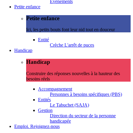
Evénements
Petite enfance
Petite enfance
Ici, les petits bouts font leur nid tout en douceur
Entité
Crèche L'arrêt de puces
Handicap
Handicap
Construire des réponses nouvelles à la hauteur des
besoins réels
Accompagnement
Personnes à besoins spécifiques (PBS)
Entités
Le Tabuchet (SAJA)
Gestion
Direction du secteur de la personne
handicapée
Emploi. Rejoignez-nous