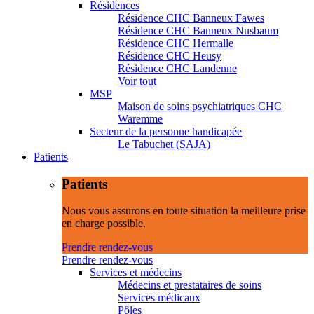
Résidences
Résidence CHC Banneux Fawes
Résidence CHC Banneux Nusbaum
Résidence CHC Hermalle
Résidence CHC Heusy
Résidence CHC Landenne
Voir tout
MSP
Maison de soins psychiatriques CHC
Waremme
Secteur de la personne handicapée
Le Tabuchet (SAJA)
Patients
Patients
Nous vous assurons en toute situation la meilleure prise
en charge possible.
Prendre rendez-vous
Prendre rendez-vous
Services et médecins
Médecins et prestataires de soins
Services médicaux
Pôles