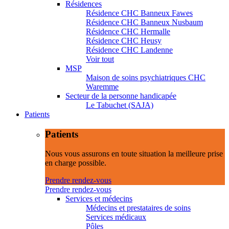
Résidences
Résidence CHC Banneux Fawes
Résidence CHC Banneux Nusbaum
Résidence CHC Hermalle
Résidence CHC Heusy
Résidence CHC Landenne
Voir tout
MSP
Maison de soins psychiatriques CHC
Waremme
Secteur de la personne handicapée
Le Tabuchet (SAJA)
Patients
Patients
Nous vous assurons en toute situation la meilleure prise
en charge possible.
Prendre rendez-vous
Prendre rendez-vous
Services et médecins
Médecins et prestataires de soins
Services médicaux
Pôles