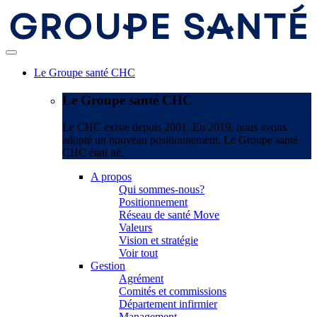
Le Groupe santé CHC
Le Groupe santé CHC
Le CHC existe depuis 2001. En 2019, nous avons
adopté un nouveau positionnement. Le Groupe santé
CHC était né.
A propos
Qui sommes-nous?
Positionnement
Réseau de santé Move
Valeurs
Vision et stratégie
Voir tout
Gestion
Agrément
Comités et commissions
Département infirmier
Management