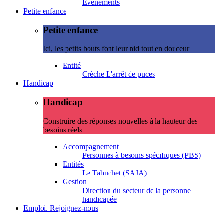
Evénements
Petite enfance
Petite enfance
Ici, les petits bouts font leur nid tout en douceur
Entité
Crèche L'arrêt de puces
Handicap
Handicap
Construire des réponses nouvelles à la hauteur des
besoins réels
Accompagnement
Personnes à besoins spécifiques (PBS)
Entités
Le Tabuchet (SAJA)
Gestion
Direction du secteur de la personne
handicapée
Emploi. Rejoignez-nous