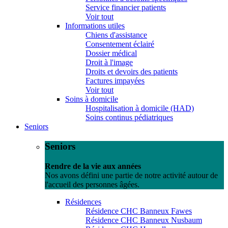
Service financier patients
Voir tout
Informations utiles
Chiens d'assistance
Consentement éclairé
Dossier médical
Droit à l'image
Droits et devoirs des patients
Factures impayées
Voir tout
Soins à domicile
Hospitalisation à domicile (HAD)
Soins continus pédiatriques
Seniors
Seniors
Rendre de la vie aux années
Nos avons défini une partie de notre activité autour de
l'accueil des personnes âgées.
Résidences
Résidence CHC Banneux Fawes
Résidence CHC Banneux Nusbaum