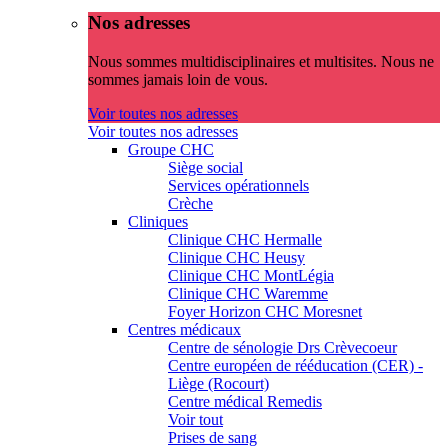
Nos adresses
Nous sommes multidisciplinaires et multisites. Nous ne
sommes jamais loin de vous.
Voir toutes nos adresses
Voir toutes nos adresses
Groupe CHC
Siège social
Services opérationnels
Crèche
Cliniques
Clinique CHC Hermalle
Clinique CHC Heusy
Clinique CHC MontLégia
Clinique CHC Waremme
Foyer Horizon CHC Moresnet
Centres médicaux
Centre de sénologie Drs Crèvecoeur
Centre européen de rééducation (CER) -
Liège (Rocourt)
Centre médical Remedis
Voir tout
Prises de sang