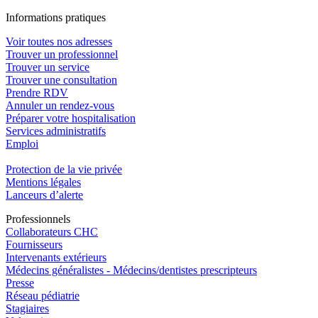
In
f
ormations pra
t
iques
Voir toutes nos adresses
Trouver un professionnel
Trouver un service
Trouver une consultation
Prendre RDV
Annuler un rendez-vous
Préparer votre hospitalisation
Services administratifs
Emploi​
Protection de la vie privée
Mentions légales
Lanceurs d’alerte
Pro
f
essionn
e
ls
Collaborateurs CHC
Fournisseurs
Intervenants extérieurs
Médecins généralistes - Médecins/dentistes prescripteurs
Presse
Réseau pédiatrie
Stagiaires