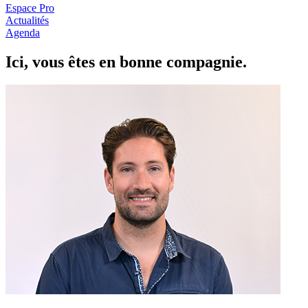
Espace Pro
Actualités
Agenda
Ici, vous êtes en
b
onne com
p
a
g
nie.