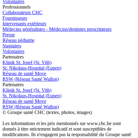
Volontaires
Pro
f
essionn
e
ls
Collaborateurs CHC
Fournisseurs
Intervenants extérieurs
Médecins généralistes - Médecins/dentistes prescripteurs
Presse
Réseau pédiatrie
Stagiaires
Volontaires
P
a
rtenai
r
es
Klinik St. Josef (St. Vith)
St. Nikolaus-Hospital (Eupen)
Réseau de santé Move
RSW (Réseau Santé Wallon)
P
a
rtenai
r
es
Klinik St. Josef (St. Vith)
St. Nikolaus-Hospital (Eupen)
Réseau de santé Move
RSW (Réseau Santé Wallon)
© Groupe santé CHC (textes, photos, images)
Les informations et les prix mentionnés sur www.chc.be sont
donnés à titre strictement indicatif et sont susceptibles de
modifications. Ils n'engagent pas la responsabilité du Groupe santé