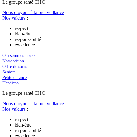
Le
g
roupe s
a
nté CHC
Nous croyons à la bienveillance
Nos valeurs
:
respect
bien-être
responsabilité
excellence
Qui sommes-nous?
Notre vision
Offre de soins
Seniors
Petite enfance
Handicap
Le
g
roupe s
a
nté CHC
Nous croyons à la bienveillance
Nos valeurs
:
respect
bien-être
responsabilité
excellence