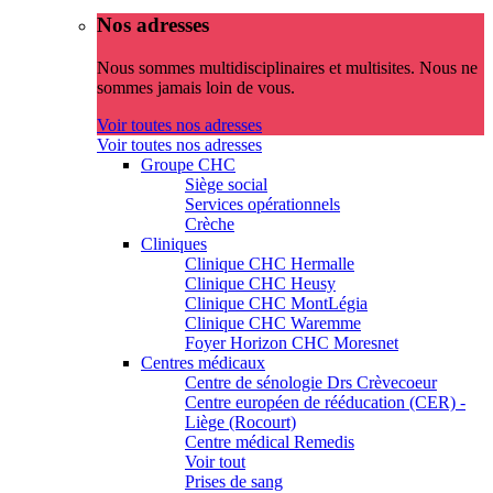
Nos adresses
Nous sommes multidisciplinaires et multisites. Nous ne
sommes jamais loin de vous.
Voir toutes nos adresses
Voir toutes nos adresses
Groupe CHC
Siège social
Services opérationnels
Crèche
Cliniques
Clinique CHC Hermalle
Clinique CHC Heusy
Clinique CHC MontLégia
Clinique CHC Waremme
Foyer Horizon CHC Moresnet
Centres médicaux
Centre de sénologie Drs Crèvecoeur
Centre européen de rééducation (CER) -
Liège (Rocourt)
Centre médical Remedis
Voir tout
Prises de sang