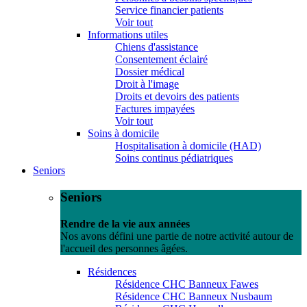
Service financier patients
Voir tout
Informations utiles
Chiens d'assistance
Consentement éclairé
Dossier médical
Droit à l'image
Droits et devoirs des patients
Factures impayées
Voir tout
Soins à domicile
Hospitalisation à domicile (HAD)
Soins continus pédiatriques
Seniors
Seniors
Rendre de la vie aux années
Nos avons défini une partie de notre activité autour de
l'accueil des personnes âgées.
Résidences
Résidence CHC Banneux Fawes
Résidence CHC Banneux Nusbaum