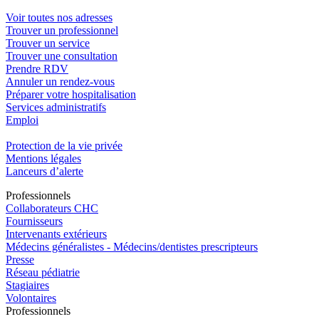
Voir toutes nos adresses
Trouver un professionnel
Trouver un service
Trouver une consultation
Prendre RDV
Annuler un rendez-vous
Préparer votre hospitalisation
Services administratifs
Emploi​
Protection de la vie privée
Mentions légales
Lanceurs d’alerte
Pro
f
essionn
e
ls
Collaborateurs CHC
Fournisseurs
Intervenants extérieurs
Médecins généralistes - Médecins/dentistes prescripteurs
Presse
Réseau pédiatrie
Stagiaires
Volontaires
Pro
f
essionn
e
ls