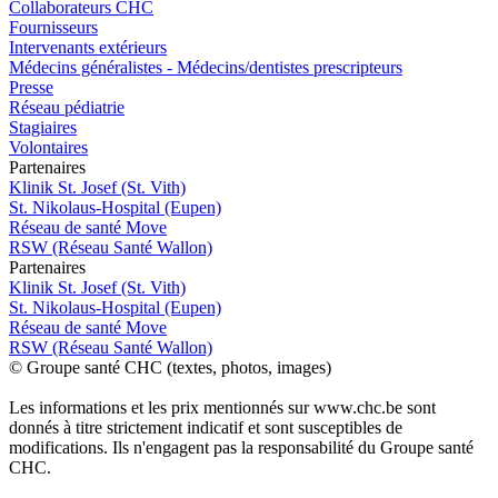
Collaborateurs CHC
Fournisseurs
Intervenants extérieurs
Médecins généralistes - Médecins/dentistes prescripteurs
Presse
Réseau pédiatrie
Stagiaires
Volontaires
P
a
rtenai
r
es
Klinik St. Josef (St. Vith)
St. Nikolaus-Hospital (Eupen)
Réseau de santé Move
RSW (Réseau Santé Wallon)
P
a
rtenai
r
es
Klinik St. Josef (St. Vith)
St. Nikolaus-Hospital (Eupen)
Réseau de santé Move
RSW (Réseau Santé Wallon)
© Groupe santé CHC (textes, photos, images)
Les informations et les prix mentionnés sur www.chc.be sont
donnés à titre strictement indicatif et sont susceptibles de
modifications. Ils n'engagent pas la responsabilité du Groupe santé
CHC.