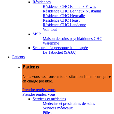
Résidences
Résidence CHC Banneux Fawes
Résidence CHC Banneux Nusbaum
Résidence CHC Hermalle
Résidence CHC Heusy
Résidence CHC Landenne
Voir tout
MSP
Maison de soins psychiatriques CHC
Waremme
Secteur de la personne handicapée
Le Tabuchet (SAJA)
Patients
Patients
Nous vous assurons en toute situation la meilleure prise
en charge possible.
Prendre rendez-vous
Prendre rendez-vous
Services et médecins
Médecins et prestataires de soins
Services médicaux
Pôles