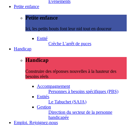
Evénements
Petite enfance
Petite enfance
Ici, les petits bouts font leur nid tout en douceur
Entité
Crèche L'arrêt de puces
Handicap
Handicap
Construire des réponses nouvelles à la hauteur des
besoins réels
Accompagnement
Personnes à besoins spécifiques (PBS)
Entités
Le Tabuchet (SAJA)
Gestion
Direction du secteur de la personne
handicapée
Emploi. Rejoignez-nous