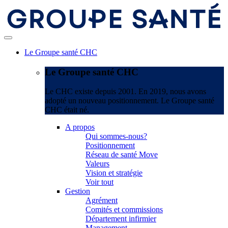
Le Groupe santé CHC
Le Groupe santé CHC
Le CHC existe depuis 2001. En 2019, nous avons
adopté un nouveau positionnement. Le Groupe santé
CHC était né.
A propos
Qui sommes-nous?
Positionnement
Réseau de santé Move
Valeurs
Vision et stratégie
Voir tout
Gestion
Agrément
Comités et commissions
Département infirmier
Management