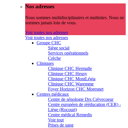
Nos adresses
Nous sommes multidisciplinaires et multisites. Nous ne
sommes jamais loin de vous.
Voir toutes nos adresses
Voir toutes nos adresses
Groupe CHC
Siège social
Services opérationnels
Crèche
Cliniques
Clinique CHC Hermalle
Clinique CHC Heusy
Clinique CHC MontLégia
Clinique CHC Waremme
Foyer Horizon CHC Moresnet
Centres médicaux
Centre de sénologie Drs Crèvecoeur
Centre européen de rééducation (CER) -
Liège (Rocourt)
Centre médical Remedis
Voir tout
Prises de sang