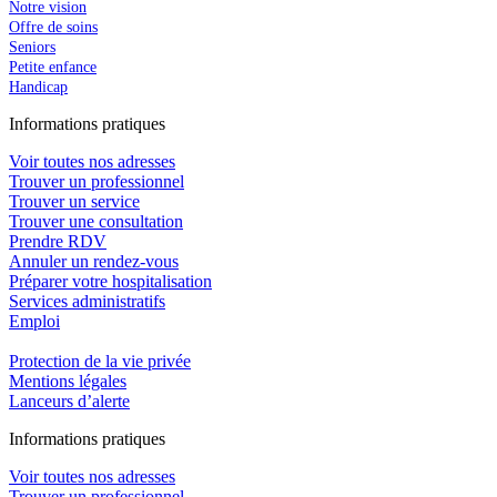
Notre vision
Offre de soins
Seniors
Petite enfance
Handicap
In
f
ormations pra
t
iques
Voir toutes nos adresses
Trouver un professionnel
Trouver un service
Trouver une consultation
Prendre RDV
Annuler un rendez-vous
Préparer votre hospitalisation
Services administratifs
Emploi​
Protection de la vie privée
Mentions légales
Lanceurs d’alerte
In
f
ormations pra
t
iques
Voir toutes nos adresses
Trouver un professionnel