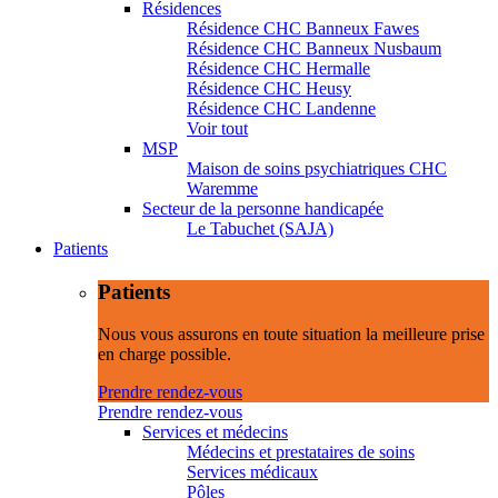
Résidences
Résidence CHC Banneux Fawes
Résidence CHC Banneux Nusbaum
Résidence CHC Hermalle
Résidence CHC Heusy
Résidence CHC Landenne
Voir tout
MSP
Maison de soins psychiatriques CHC
Waremme
Secteur de la personne handicapée
Le Tabuchet (SAJA)
Patients
Patients
Nous vous assurons en toute situation la meilleure prise
en charge possible.
Prendre rendez-vous
Prendre rendez-vous
Services et médecins
Médecins et prestataires de soins
Services médicaux
Pôles