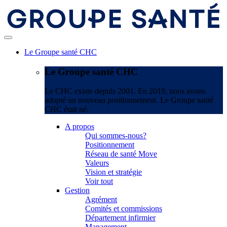
Le Groupe santé CHC
Le Groupe santé CHC
Le CHC existe depuis 2001. En 2019, nous avons
adopté un nouveau positionnement. Le Groupe santé
CHC était né.
A propos
Qui sommes-nous?
Positionnement
Réseau de santé Move
Valeurs
Vision et stratégie
Voir tout
Gestion
Agrément
Comités et commissions
Département infirmier
Management