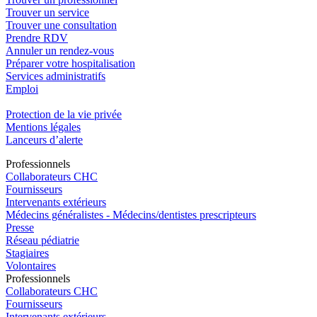
Trouver un service
Trouver une consultation
Prendre RDV
Annuler un rendez-vous
Préparer votre hospitalisation
Services administratifs
Emploi​
Protection de la vie privée
Mentions légales
Lanceurs d’alerte
Pro
f
essionn
e
ls
Collaborateurs CHC
Fournisseurs
Intervenants extérieurs
Médecins généralistes - Médecins/dentistes prescripteurs
Presse
Réseau pédiatrie
Stagiaires
Volontaires
Pro
f
essionn
e
ls
Collaborateurs CHC
Fournisseurs
Intervenants extérieurs