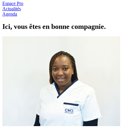
Espace Pro
Actualités
Agenda
Ici, vous êtes en
b
onne com
p
a
g
nie.