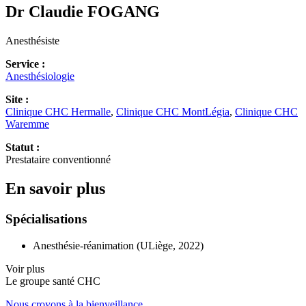
Dr Claudie
FOGANG
Anesthésiste
Service :
Anesthésiologie
Site :
Clinique CHC Hermalle
,
Clinique CHC MontLégia
,
Clinique CHC
Waremme
Statut :
Prestataire conventionné
En savoir plus
Spécialisations
Anesthésie-réanimation (ULiège, 2022)
Voir plus
Le
g
roupe s
a
nté CHC
Nous croyons à la bienveillance