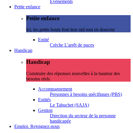
Evénements
Petite enfance
Petite enfance
Ici, les petits bouts font leur nid tout en douceur
Entité
Crèche L'arrêt de puces
Handicap
Handicap
Construire des réponses nouvelles à la hauteur des
besoins réels
Accompagnement
Personnes à besoins spécifiques (PBS)
Entités
Le Tabuchet (SAJA)
Gestion
Direction du secteur de la personne
handicapée
Emploi. Rejoignez-nous