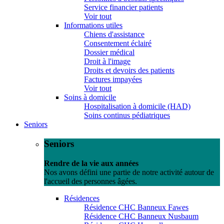
Service financier patients
Voir tout
Informations utiles
Chiens d'assistance
Consentement éclairé
Dossier médical
Droit à l'image
Droits et devoirs des patients
Factures impayées
Voir tout
Soins à domicile
Hospitalisation à domicile (HAD)
Soins continus pédiatriques
Seniors
Seniors
Rendre de la vie aux années
Nos avons défini une partie de notre activité autour de
l'accueil des personnes âgées.
Résidences
Résidence CHC Banneux Fawes
Résidence CHC Banneux Nusbaum