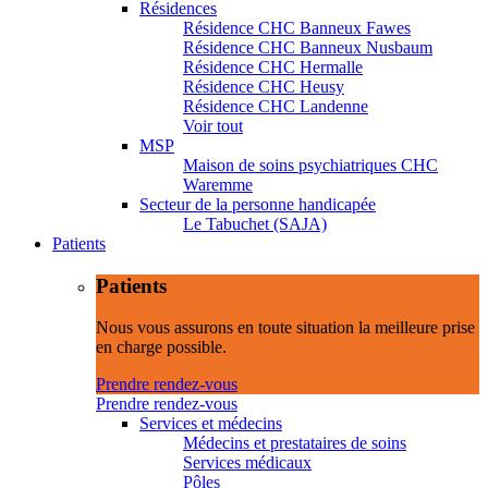
Résidences
Résidence CHC Banneux Fawes
Résidence CHC Banneux Nusbaum
Résidence CHC Hermalle
Résidence CHC Heusy
Résidence CHC Landenne
Voir tout
MSP
Maison de soins psychiatriques CHC
Waremme
Secteur de la personne handicapée
Le Tabuchet (SAJA)
Patients
Patients
Nous vous assurons en toute situation la meilleure prise
en charge possible.
Prendre rendez-vous
Prendre rendez-vous
Services et médecins
Médecins et prestataires de soins
Services médicaux
Pôles