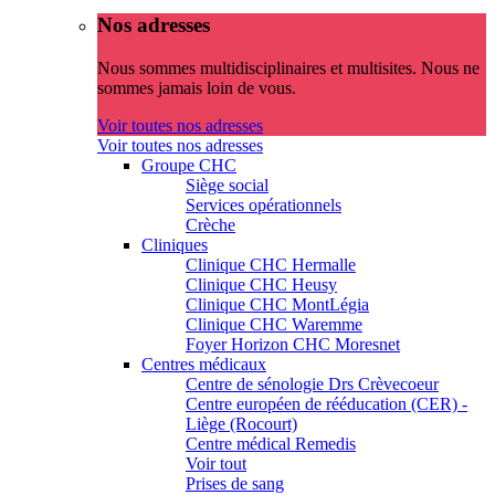
Nos adresses
Nous sommes multidisciplinaires et multisites. Nous ne
sommes jamais loin de vous.
Voir toutes nos adresses
Voir toutes nos adresses
Groupe CHC
Siège social
Services opérationnels
Crèche
Cliniques
Clinique CHC Hermalle
Clinique CHC Heusy
Clinique CHC MontLégia
Clinique CHC Waremme
Foyer Horizon CHC Moresnet
Centres médicaux
Centre de sénologie Drs Crèvecoeur
Centre européen de rééducation (CER) -
Liège (Rocourt)
Centre médical Remedis
Voir tout
Prises de sang