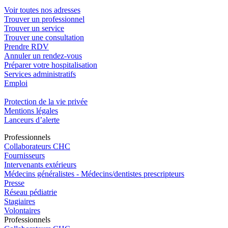
Voir toutes nos adresses
Trouver un professionnel
Trouver un service
Trouver une consultation
Prendre RDV
Annuler un rendez-vous
Préparer votre hospitalisation
Services administratifs
Emploi​
Protection de la vie privée
Mentions légales
Lanceurs d’alerte
Pro
f
essionn
e
ls
Collaborateurs CHC
Fournisseurs
Intervenants extérieurs
Médecins généralistes - Médecins/dentistes prescripteurs
Presse
Réseau pédiatrie
Stagiaires
Volontaires
Pro
f
essionn
e
ls