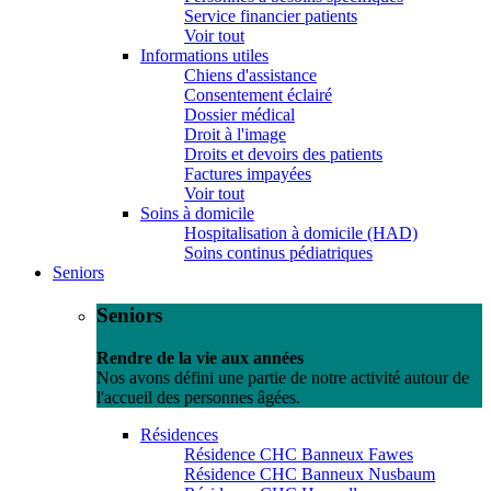
Service financier patients
Voir tout
Informations utiles
Chiens d'assistance
Consentement éclairé
Dossier médical
Droit à l'image
Droits et devoirs des patients
Factures impayées
Voir tout
Soins à domicile
Hospitalisation à domicile (HAD)
Soins continus pédiatriques
Seniors
Seniors
Rendre de la vie aux années
Nos avons défini une partie de notre activité autour de
l'accueil des personnes âgées.
Résidences
Résidence CHC Banneux Fawes
Résidence CHC Banneux Nusbaum