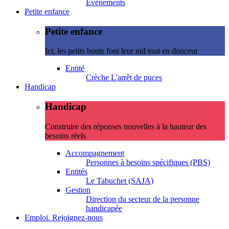
Evénements
Petite enfance
Petite enfance
Ici, les petits bouts font leur nid tout en douceur
Entité
Crèche L'arrêt de puces
Handicap
Handicap
Construire des réponses nouvelles à la hauteur des
besoins réels
Accompagnement
Personnes à besoins spécifiques (PBS)
Entités
Le Tabuchet (SAJA)
Gestion
Direction du secteur de la personne
handicapée
Emploi. Rejoignez-nous