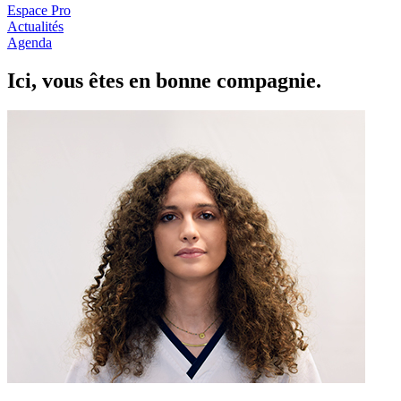
Espace Pro
Actualités
Agenda
Ici, vous êtes en
b
onne com
p
a
g
nie.