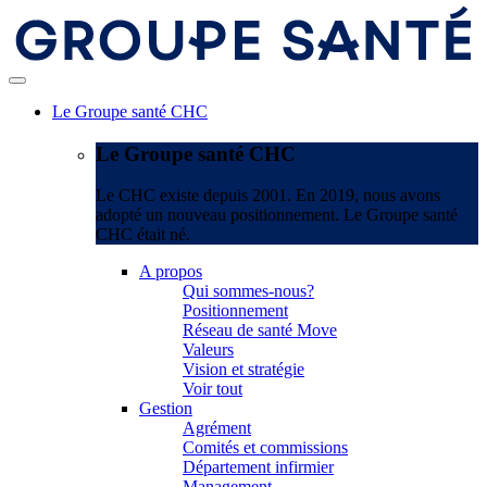
Le Groupe santé CHC
Le Groupe santé CHC
Le CHC existe depuis 2001. En 2019, nous avons
adopté un nouveau positionnement. Le Groupe santé
CHC était né.
A propos
Qui sommes-nous?
Positionnement
Réseau de santé Move
Valeurs
Vision et stratégie
Voir tout
Gestion
Agrément
Comités et commissions
Département infirmier
Management