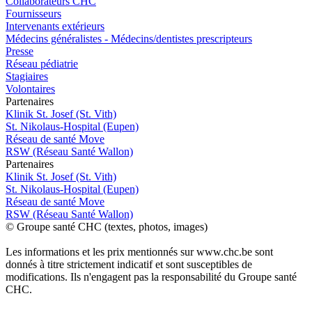
Collaborateurs CHC
Fournisseurs
Intervenants extérieurs
Médecins généralistes - Médecins/dentistes prescripteurs
Presse
Réseau pédiatrie
Stagiaires
Volontaires
P
a
rtenai
r
es
Klinik St. Josef (St. Vith)
St. Nikolaus-Hospital (Eupen)
Réseau de santé Move
RSW (Réseau Santé Wallon)
P
a
rtenai
r
es
Klinik St. Josef (St. Vith)
St. Nikolaus-Hospital (Eupen)
Réseau de santé Move
RSW (Réseau Santé Wallon)
© Groupe santé CHC (textes, photos, images)
Les informations et les prix mentionnés sur www.chc.be sont
donnés à titre strictement indicatif et sont susceptibles de
modifications. Ils n'engagent pas la responsabilité du Groupe santé
CHC.