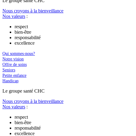
Le
g
roupe s
a
nté CHC
Nous croyons à la bienveillance
Nos valeurs
:
respect
bien-être
responsabilité
excellence
Qui sommes-nous?
Notre vision
Offre de soins
Seniors
Petite enfance
Handicap
Le
g
roupe s
a
nté CHC
Nous croyons à la bienveillance
Nos valeurs
:
respect
bien-être
responsabilité
excellence