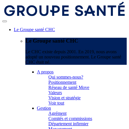
Le Groupe santé CHC
Le Groupe santé CHC
Le CHC existe depuis 2001. En 2019, nous avons
adopté un nouveau positionnement. Le Groupe santé
CHC était né.
A propos
Qui sommes-nous?
Positionnement
Réseau de santé Move
Valeurs
Vision et stratégie
Voir tout
Gestion
Agrément
Comités et commissions
Département infirmier
Management