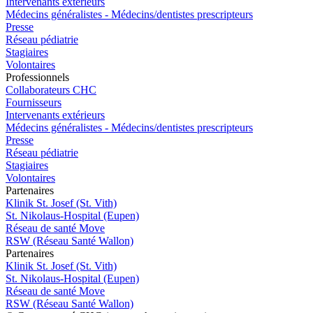
Intervenants extérieurs
Médecins généralistes - Médecins/dentistes prescripteurs
Presse
Réseau pédiatrie
Stagiaires
Volontaires
Pro
f
essionn
e
ls
Collaborateurs CHC
Fournisseurs
Intervenants extérieurs
Médecins généralistes - Médecins/dentistes prescripteurs
Presse
Réseau pédiatrie
Stagiaires
Volontaires
P
a
rtenai
r
es
Klinik St. Josef (St. Vith)
St. Nikolaus-Hospital (Eupen)
Réseau de santé Move
RSW (Réseau Santé Wallon)
P
a
rtenai
r
es
Klinik St. Josef (St. Vith)
St. Nikolaus-Hospital (Eupen)
Réseau de santé Move
RSW (Réseau Santé Wallon)