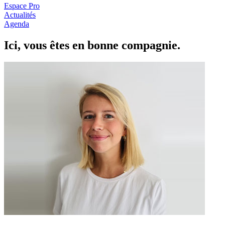
Espace Pro
Actualités
Agenda
Ici, vous êtes en
b
onne com
p
a
g
nie.