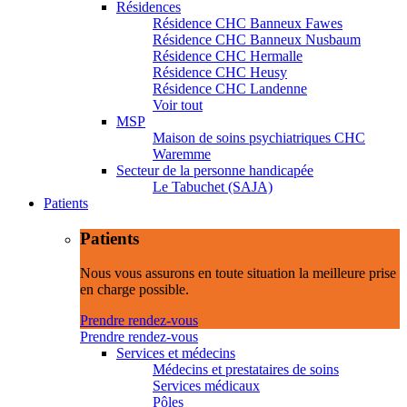
Résidences
Résidence CHC Banneux Fawes
Résidence CHC Banneux Nusbaum
Résidence CHC Hermalle
Résidence CHC Heusy
Résidence CHC Landenne
Voir tout
MSP
Maison de soins psychiatriques CHC
Waremme
Secteur de la personne handicapée
Le Tabuchet (SAJA)
Patients
Patients
Nous vous assurons en toute situation la meilleure prise
en charge possible.
Prendre rendez-vous
Prendre rendez-vous
Services et médecins
Médecins et prestataires de soins
Services médicaux
Pôles