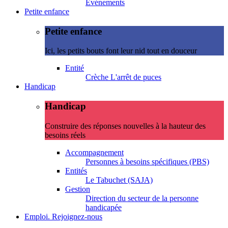
Evénements
Petite enfance
Petite enfance
Ici, les petits bouts font leur nid tout en douceur
Entité
Crèche L'arrêt de puces
Handicap
Handicap
Construire des réponses nouvelles à la hauteur des
besoins réels
Accompagnement
Personnes à besoins spécifiques (PBS)
Entités
Le Tabuchet (SAJA)
Gestion
Direction du secteur de la personne
handicapée
Emploi. Rejoignez-nous