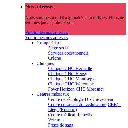
Nos adresses
Nous sommes multidisciplinaires et multisites. Nous ne
sommes jamais loin de vous.
Voir toutes nos adresses
Voir toutes nos adresses
Groupe CHC
Siège social
Services opérationnels
Crèche
Cliniques
Clinique CHC Hermalle
Clinique CHC Heusy
Clinique CHC MontLégia
Clinique CHC Waremme
Foyer Horizon CHC Moresnet
Centres médicaux
Centre de sénologie Drs Crèvecoeur
Centre européen de rééducation (CER) -
Liège (Rocourt)
Centre médical Remedis
Voir tout
Prises de sang