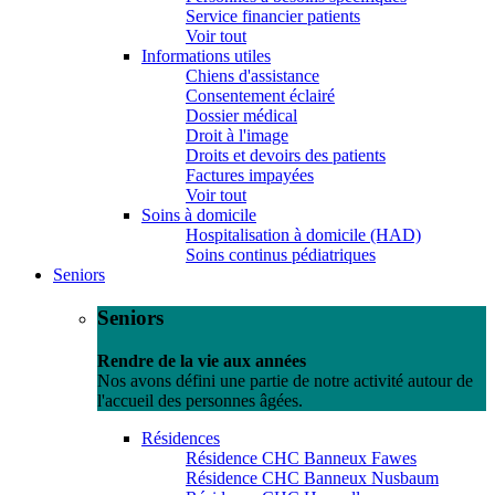
Service financier patients
Voir tout
Informations utiles
Chiens d'assistance
Consentement éclairé
Dossier médical
Droit à l'image
Droits et devoirs des patients
Factures impayées
Voir tout
Soins à domicile
Hospitalisation à domicile (HAD)
Soins continus pédiatriques
Seniors
Seniors
Rendre de la vie aux années
Nos avons défini une partie de notre activité autour de
l'accueil des personnes âgées.
Résidences
Résidence CHC Banneux Fawes
Résidence CHC Banneux Nusbaum