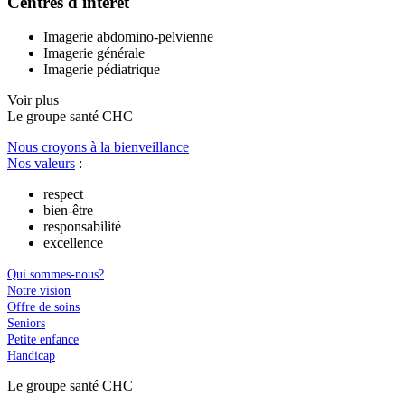
Centres d'intérêt
Imagerie abdomino-pelvienne
Imagerie générale
Imagerie pédiatrique
Voir plus
Le
g
roupe s
a
nté CHC
Nous croyons à la bienveillance
Nos valeurs
:
respect
bien-être
responsabilité
excellence
Qui sommes-nous?
Notre vision
Offre de soins
Seniors
Petite enfance
Handicap
Le
g
roupe s
a
nté CHC