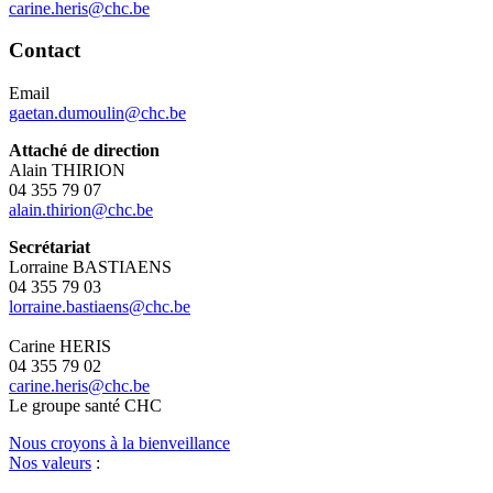
carine.heris@chc.be
Contact
Email
gaetan.dumoulin@chc.be
Attaché de direction
Alain THIRION
04 355 79 07
alain.thirion@chc.be
Secrétariat
Lorraine BASTIAENS
04 355 79 03
lorraine.bastiaens@chc.be
Carine HERIS
04 355 79 02
carine.heris@chc.be
Le
g
roupe s
a
nté CHC
Nous croyons à la bienveillance
Nos valeurs
: