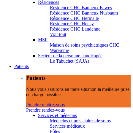
Résidences
Résidence CHC Banneux Fawes
Résidence CHC Banneux Nusbaum
Résidence CHC Hermalle
Résidence CHC Heusy
Résidence CHC Landenne
Voir tout
MSP
Maison de soins psychiatriques CHC
Waremme
Secteur de la personne handicapée
Le Tabuchet (SAJA)
Patients
Patients
Nous vous assurons en toute situation la meilleure prise
en charge possible.
Prendre rendez-vous
Prendre rendez-vous
Services et médecins
Médecins et prestataires de soins
Services médicaux
Pôles