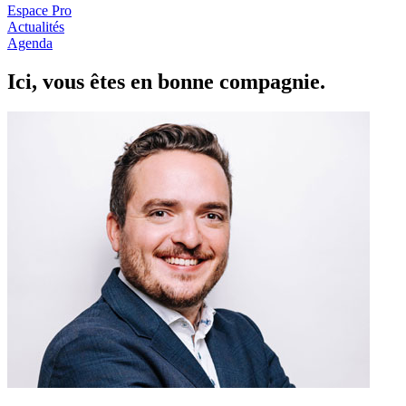
Espace Pro
Actualités
Agenda
Ici, vous êtes en
b
onne com
p
a
g
nie.