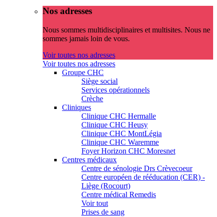
Nos adresses
Nous sommes multidisciplinaires et multisites. Nous ne
sommes jamais loin de vous.
Voir toutes nos adresses
Voir toutes nos adresses
Groupe CHC
Siège social
Services opérationnels
Crèche
Cliniques
Clinique CHC Hermalle
Clinique CHC Heusy
Clinique CHC MontLégia
Clinique CHC Waremme
Foyer Horizon CHC Moresnet
Centres médicaux
Centre de sénologie Drs Crèvecoeur
Centre européen de rééducation (CER) -
Liège (Rocourt)
Centre médical Remedis
Voir tout
Prises de sang