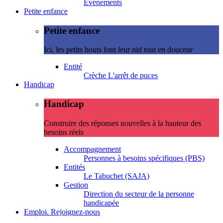
Evénements
Petite enfance
Petite enfance
Ici, les petits bouts font leur nid tout en douceur
Entité
Crèche L'arrêt de puces
Handicap
Handicap
Construire des réponses nouvelles à la hauteur des
besoins réels
Accompagnement
Personnes à besoins spécifiques (PBS)
Entités
Le Tabuchet (SAJA)
Gestion
Direction du secteur de la personne
handicapée
Emploi. Rejoignez-nous