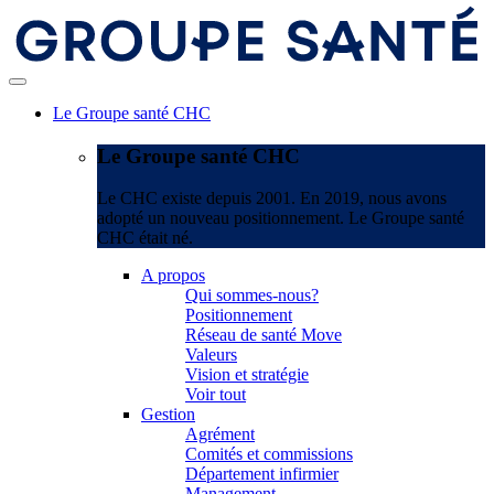
Le Groupe santé CHC
Le Groupe santé CHC
Le CHC existe depuis 2001. En 2019, nous avons
adopté un nouveau positionnement. Le Groupe santé
CHC était né.
A propos
Qui sommes-nous?
Positionnement
Réseau de santé Move
Valeurs
Vision et stratégie
Voir tout
Gestion
Agrément
Comités et commissions
Département infirmier
Management