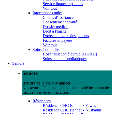
Service financier patients
Voir tout
Informations utiles
Chiens d'assistance
Consentement éclairé
Dossier médical
Droit à l'image
Droits et devoirs des patients
Factures impayées
Voir tout
Soins à domicile
Hospitalisation à domicile (HAD)
Soins continus pédiatriques
Seniors
Seniors
Rendre de la vie aux années
Nos avons défini une partie de notre activité autour de
l'accueil des personnes âgées.
Résidences
Résidence CHC Banneux Fawes
Résidence CHC Banneux Nusbaum