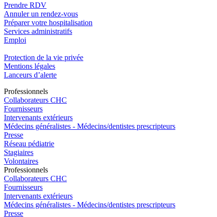
Prendre RDV
Annuler un rendez-vous
Préparer votre hospitalisation
Services administratifs
Emploi​
Protection de la vie privée
Mentions légales
Lanceurs d’alerte
Pro
f
essionn
e
ls
Collaborateurs CHC
Fournisseurs
Intervenants extérieurs
Médecins généralistes - Médecins/dentistes prescripteurs
Presse
Réseau pédiatrie
Stagiaires
Volontaires
Pro
f
essionn
e
ls
Collaborateurs CHC
Fournisseurs
Intervenants extérieurs
Médecins généralistes - Médecins/dentistes prescripteurs
Presse