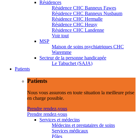
Résidences
Résidence CHC Banneux Fawes
Résidence CHC Banneux Nusbaum
Résidence CHC Hermalle
Résidence CHC Heusy
Résidence CHC Landenne
Voir tout
MSP
Maison de soins psychiatriques CHC
Waremme
Secteur de la personne handicapée
Le Tabuchet (SAJA)
Patients
Patients
Nous vous assurons en toute situation la meilleure prise
en charge possible.
Prendre rendez-vous
Prendre rendez-vous
Services et médecins
Médecins et prestataires de soins
Services médicaux
Pôles