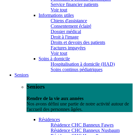
Service financier patients
Voir tout
Informations utiles
Chiens d'assistance
Consentement éclairé
Dossier médical
Droit à l'image
Droits et devoirs des patients
Factures impayées
Voir tout
Soins à domicile
Hospitalisation à domicile (HAD)
Soins continus pédiatriques
Seniors
Seniors
Rendre de la vie aux années
Nos avons défini une partie de notre activité autour de
l'accueil des personnes âgées.
Résidences
Résidence CHC Banneux Fawes
Résidence CHC Banneux Nusbaum