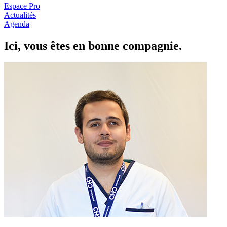
Espace Pro
Actualités
Agenda
Ici, vous êtes en
b
onne com
p
a
g
nie.