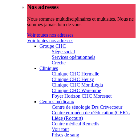
Nos adresses
Nous sommes multidisciplinaires et multisites. Nous ne
sommes jamais loin de vous.
Voir toutes nos adresses
Voir toutes nos adresses
Groupe CHC
Siège social
Services opérationnels
Crèche
Cliniques
Clinique CHC Hermalle
Clinique CHC Heusy
Clinique CHC MontLégia
Clinique CHC Waremme
Foyer Horizon CHC Moresnet
Centres médicaux
Centre de sénologie Drs Crèvecoeur
Centre européen de rééducation (CER) -
Liège (Rocourt)
Centre médical Remedis
Voir tout
Prises de sang