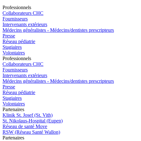
Pro
f
essionn
e
ls
Collaborateurs CHC
Fournisseurs
Intervenants extérieurs
Médecins généralistes - Médecins/dentistes prescripteurs
Presse
Réseau pédiatrie
Stagiaires
Volontaires
Pro
f
essionn
e
ls
Collaborateurs CHC
Fournisseurs
Intervenants extérieurs
Médecins généralistes - Médecins/dentistes prescripteurs
Presse
Réseau pédiatrie
Stagiaires
Volontaires
P
a
rtenai
r
es
Klinik St. Josef (St. Vith)
St. Nikolaus-Hospital (Eupen)
Réseau de santé Move
RSW (Réseau Santé Wallon)
P
a
rtenai
r
es