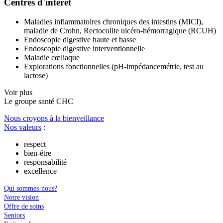
Centres d'intérêt
Maladies inflammatoires chroniques des intestins (MICI),
maladie de Crohn, Rectocolite ulcéro-hémorragique (RCUH)
Endoscopie digestive haute et basse
Endoscopie digestive interventionnelle
Maladie cœliaque
Explorations fonctionnelles (pH-impédancemétrie, test au
lactose)
Voir plus
Le
g
roupe s
a
nté CHC
Nous croyons à la bienveillance
Nos valeurs
:
respect
bien-être
responsabilité
excellence
Qui sommes-nous?
Notre vision
Offre de soins
Seniors