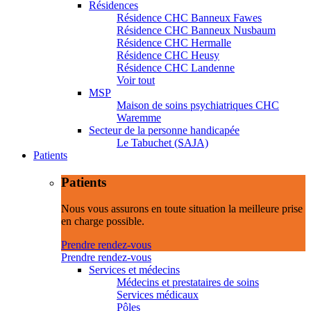
Résidences
Résidence CHC Banneux Fawes
Résidence CHC Banneux Nusbaum
Résidence CHC Hermalle
Résidence CHC Heusy
Résidence CHC Landenne
Voir tout
MSP
Maison de soins psychiatriques CHC
Waremme
Secteur de la personne handicapée
Le Tabuchet (SAJA)
Patients
Patients
Nous vous assurons en toute situation la meilleure prise
en charge possible.
Prendre rendez-vous
Prendre rendez-vous
Services et médecins
Médecins et prestataires de soins
Services médicaux
Pôles