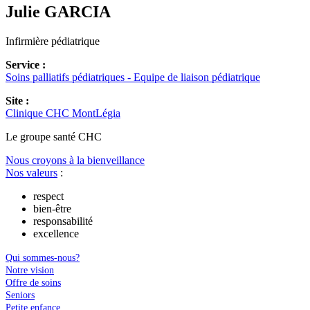
Julie
GARCIA
Infirmière pédiatrique
Service :
Soins palliatifs pédiatriques - Equipe de liaison pédiatrique
Site :
Clinique CHC MontLégia
Le
g
roupe s
a
nté CHC
Nous croyons à la bienveillance
Nos valeurs
:
respect
bien-être
responsabilité
excellence
Qui sommes-nous?
Notre vision
Offre de soins
Seniors
Petite enfance