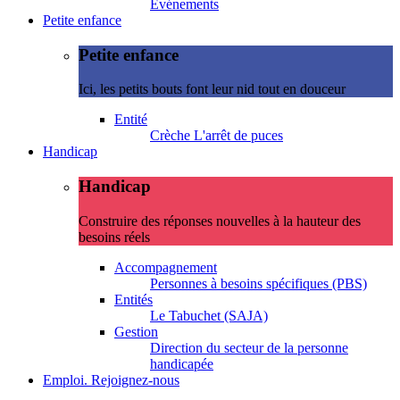
Evénements
Petite enfance
Petite enfance
Ici, les petits bouts font leur nid tout en douceur
Entité
Crèche L'arrêt de puces
Handicap
Handicap
Construire des réponses nouvelles à la hauteur des
besoins réels
Accompagnement
Personnes à besoins spécifiques (PBS)
Entités
Le Tabuchet (SAJA)
Gestion
Direction du secteur de la personne
handicapée
Emploi. Rejoignez-nous