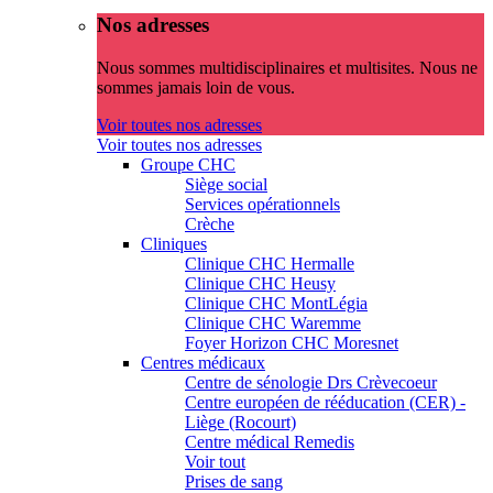
Nos adresses
Nous sommes multidisciplinaires et multisites. Nous ne
sommes jamais loin de vous.
Voir toutes nos adresses
Voir toutes nos adresses
Groupe CHC
Siège social
Services opérationnels
Crèche
Cliniques
Clinique CHC Hermalle
Clinique CHC Heusy
Clinique CHC MontLégia
Clinique CHC Waremme
Foyer Horizon CHC Moresnet
Centres médicaux
Centre de sénologie Drs Crèvecoeur
Centre européen de rééducation (CER) -
Liège (Rocourt)
Centre médical Remedis
Voir tout
Prises de sang