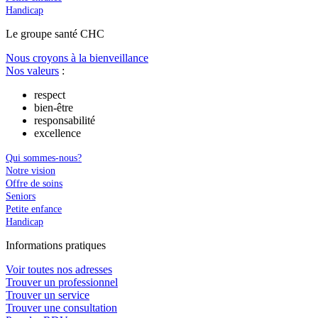
Handicap
Le
g
roupe s
a
nté CHC
Nous croyons à la bienveillance
Nos valeurs
:
respect
bien-être
responsabilité
excellence
Qui sommes-nous?
Notre vision
Offre de soins
Seniors
Petite enfance
Handicap
In
f
ormations pra
t
iques
Voir toutes nos adresses
Trouver un professionnel
Trouver un service
Trouver une consultation