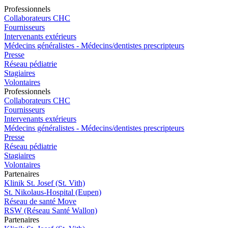
Pro
f
essionn
e
ls
Collaborateurs CHC
Fournisseurs
Intervenants extérieurs
Médecins généralistes - Médecins/dentistes prescripteurs
Presse
Réseau pédiatrie
Stagiaires
Volontaires
Pro
f
essionn
e
ls
Collaborateurs CHC
Fournisseurs
Intervenants extérieurs
Médecins généralistes - Médecins/dentistes prescripteurs
Presse
Réseau pédiatrie
Stagiaires
Volontaires
P
a
rtenai
r
es
Klinik St. Josef (St. Vith)
St. Nikolaus-Hospital (Eupen)
Réseau de santé Move
RSW (Réseau Santé Wallon)
P
a
rtenai
r
es