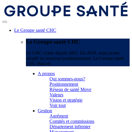
Le Groupe santé CHC
Le Groupe santé CHC
Le CHC existe depuis 2001. En 2019, nous avons
adopté un nouveau positionnement. Le Groupe santé
CHC était né.
A propos
Qui sommes-nous?
Positionnement
Réseau de santé Move
Valeurs
Vision et stratégie
Voir tout
Gestion
Agrément
Comités et commissions
Département infirmier
Management