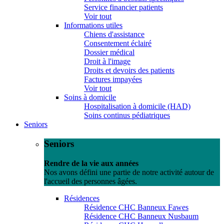
Service financier patients
Voir tout
Informations utiles
Chiens d'assistance
Consentement éclairé
Dossier médical
Droit à l'image
Droits et devoirs des patients
Factures impayées
Voir tout
Soins à domicile
Hospitalisation à domicile (HAD)
Soins continus pédiatriques
Seniors
Seniors
Rendre de la vie aux années
Nos avons défini une partie de notre activité autour de
l'accueil des personnes âgées.
Résidences
Résidence CHC Banneux Fawes
Résidence CHC Banneux Nusbaum