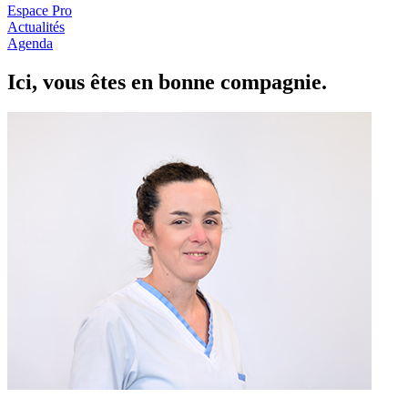
Espace Pro
Actualités
Agenda
Ici, vous êtes en
b
onne com
p
a
g
nie.