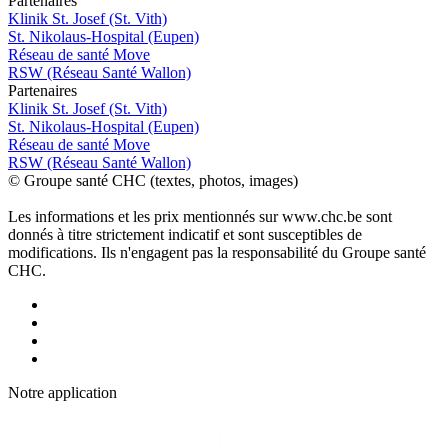
P
a
rtenai
r
es
Klinik St. Josef (St. Vith)
St. Nikolaus-Hospital (Eupen)
Réseau de santé Move
RSW (Réseau Santé Wallon)
P
a
rtenai
r
es
Klinik St. Josef (St. Vith)
St. Nikolaus-Hospital (Eupen)
Réseau de santé Move
RSW (Réseau Santé Wallon)
© Groupe santé CHC (textes, photos, images)
Les informations et les prix mentionnés sur www.chc.be sont
donnés à titre strictement indicatif et sont susceptibles de
modifications. Ils n'engagent pas la responsabilité du Groupe santé
CHC.
Notre applic
a
tion