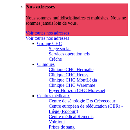
Nos adresses
Nous sommes multidisciplinaires et multisites. Nous ne
sommes jamais loin de vous.
Voir toutes nos adresses
Voir toutes nos adresses
Groupe CHC
Siège social
Services opérationnels
Crèche
Cliniques
Clinique CHC Hermalle
Clinique CHC Heusy
Clinique CHC MontLégia
Clinique CHC Waremme
Foyer Horizon CHC Moresnet
Centres médicaux
Centre de sénologie Drs Crèvecoeur
Centre européen de rééducation (CER) -
Liège (Rocourt)
Centre médical Remedis
Voir tout
Prises de sang