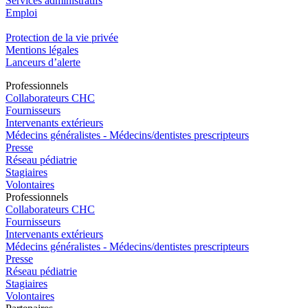
Services administratifs
Emploi​
Protection de la vie privée
Mentions légales
Lanceurs d’alerte
Pro
f
essionn
e
ls
Collaborateurs CHC
Fournisseurs
Intervenants extérieurs
Médecins généralistes - Médecins/dentistes prescripteurs
Presse
Réseau pédiatrie
Stagiaires
Volontaires
Pro
f
essionn
e
ls
Collaborateurs CHC
Fournisseurs
Intervenants extérieurs
Médecins généralistes - Médecins/dentistes prescripteurs
Presse
Réseau pédiatrie
Stagiaires
Volontaires