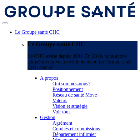
Le Groupe santé CHC
Le Groupe santé CHC
Le CHC existe depuis 2001. En 2019, nous avons
adopté un nouveau positionnement. Le Groupe santé
CHC était né.
A propos
Qui sommes-nous?
Positionnement
Réseau de santé Move
Valeurs
Vision et stratégie
Voir tout
Gestion
Agrément
Comités et commissions
Département infirmier
Management