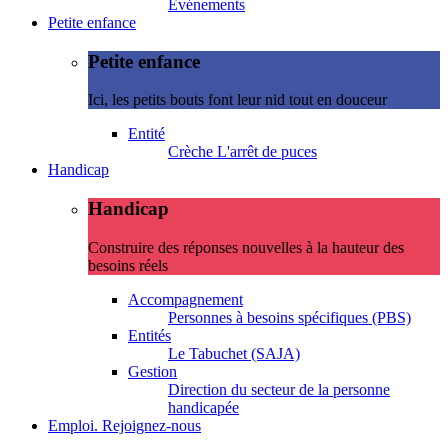
Evénements
Petite enfance
Petite enfance
Ici, les petits bouts font leur nid tout en douceur
Entité
Crèche L'arrêt de puces
Handicap
Handicap
Construire des réponses nouvelles à la hauteur des
besoins réels
Accompagnement
Personnes à besoins spécifiques (PBS)
Entités
Le Tabuchet (SAJA)
Gestion
Direction du secteur de la personne
handicapée
Emploi. Rejoignez-nous