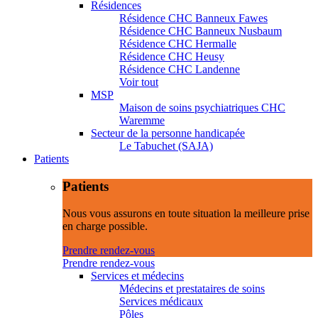
Résidences
Résidence CHC Banneux Fawes
Résidence CHC Banneux Nusbaum
Résidence CHC Hermalle
Résidence CHC Heusy
Résidence CHC Landenne
Voir tout
MSP
Maison de soins psychiatriques CHC
Waremme
Secteur de la personne handicapée
Le Tabuchet (SAJA)
Patients
Patients
Nous vous assurons en toute situation la meilleure prise
en charge possible.
Prendre rendez-vous
Prendre rendez-vous
Services et médecins
Médecins et prestataires de soins
Services médicaux
Pôles