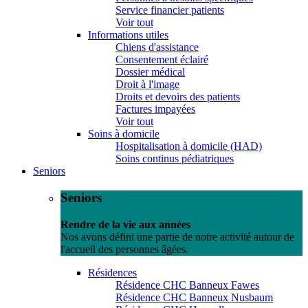
Service financier patients
Voir tout
Informations utiles
Chiens d'assistance
Consentement éclairé
Dossier médical
Droit à l'image
Droits et devoirs des patients
Factures impayées
Voir tout
Soins à domicile
Hospitalisation à domicile (HAD)
Soins continus pédiatriques
Seniors
Seniors
Rendre de la vie aux années
Nos avons défini une partie de notre activité autour de
l'accueil des personnes âgées.
Résidences
Résidence CHC Banneux Fawes
Résidence CHC Banneux Nusbaum