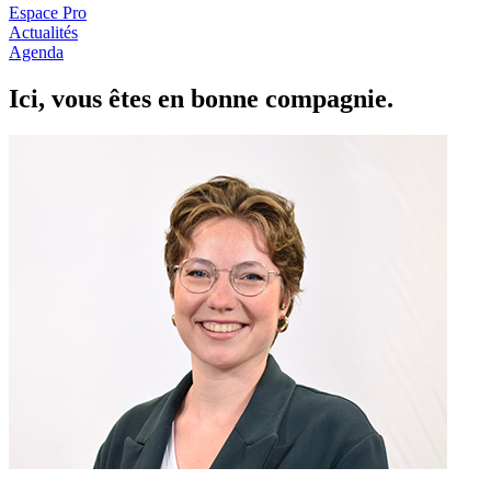
Espace Pro
Actualités
Agenda
Ici, vous êtes en
b
onne com
p
a
g
nie.