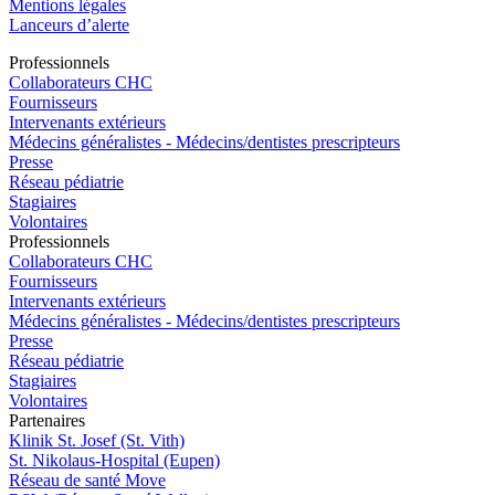
Mentions légales
Lanceurs d’alerte
Pro
f
essionn
e
ls
Collaborateurs CHC
Fournisseurs
Intervenants extérieurs
Médecins généralistes - Médecins/dentistes prescripteurs
Presse
Réseau pédiatrie
Stagiaires
Volontaires
Pro
f
essionn
e
ls
Collaborateurs CHC
Fournisseurs
Intervenants extérieurs
Médecins généralistes - Médecins/dentistes prescripteurs
Presse
Réseau pédiatrie
Stagiaires
Volontaires
P
a
rtenai
r
es
Klinik St. Josef (St. Vith)
St. Nikolaus-Hospital (Eupen)
Réseau de santé Move