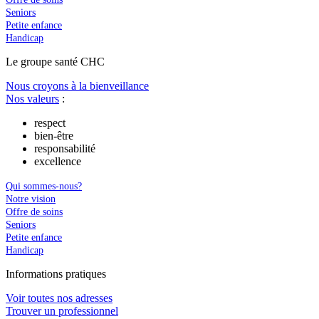
Seniors
Petite enfance
Handicap
Le
g
roupe s
a
nté CHC
Nous croyons à la bienveillance
Nos valeurs
:
respect
bien-être
responsabilité
excellence
Qui sommes-nous?
Notre vision
Offre de soins
Seniors
Petite enfance
Handicap
In
f
ormations pra
t
iques
Voir toutes nos adresses
Trouver un professionnel