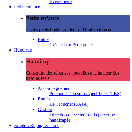
Evénements
Petite enfance
Petite enfance
Ici, les petits bouts font leur nid tout en douceur
Entité
Crèche L'arrêt de puces
Handicap
Handicap
Construire des réponses nouvelles à la hauteur des
besoins réels
Accompagnement
Personnes à besoins spécifiques (PBS)
Entités
Le Tabuchet (SAJA)
Gestion
Direction du secteur de la personne
handicapée
Emploi. Rejoignez-nous