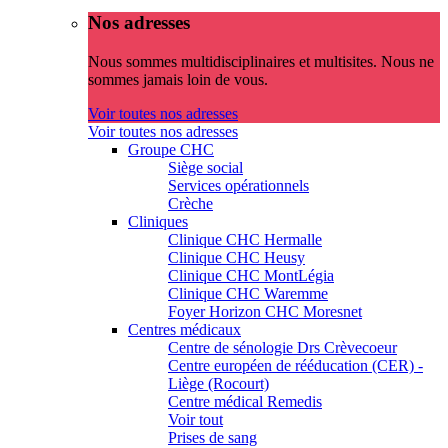
Nos adresses
Nous sommes multidisciplinaires et multisites. Nous ne
sommes jamais loin de vous.
Voir toutes nos adresses
Voir toutes nos adresses
Groupe CHC
Siège social
Services opérationnels
Crèche
Cliniques
Clinique CHC Hermalle
Clinique CHC Heusy
Clinique CHC MontLégia
Clinique CHC Waremme
Foyer Horizon CHC Moresnet
Centres médicaux
Centre de sénologie Drs Crèvecoeur
Centre européen de rééducation (CER) -
Liège (Rocourt)
Centre médical Remedis
Voir tout
Prises de sang