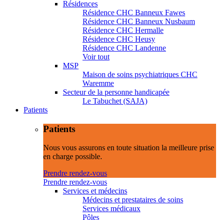
Résidences
Résidence CHC Banneux Fawes
Résidence CHC Banneux Nusbaum
Résidence CHC Hermalle
Résidence CHC Heusy
Résidence CHC Landenne
Voir tout
MSP
Maison de soins psychiatriques CHC
Waremme
Secteur de la personne handicapée
Le Tabuchet (SAJA)
Patients
Patients
Nous vous assurons en toute situation la meilleure prise
en charge possible.
Prendre rendez-vous
Prendre rendez-vous
Services et médecins
Médecins et prestataires de soins
Services médicaux
Pôles