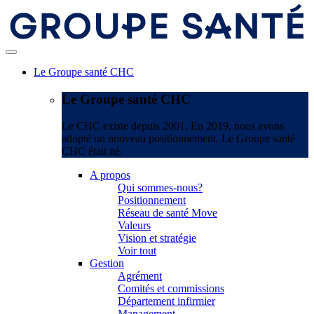
Le Groupe santé CHC
Le Groupe santé CHC
Le CHC existe depuis 2001. En 2019, nous avons
adopté un nouveau positionnement. Le Groupe santé
CHC était né.
A propos
Qui sommes-nous?
Positionnement
Réseau de santé Move
Valeurs
Vision et stratégie
Voir tout
Gestion
Agrément
Comités et commissions
Département infirmier
Management