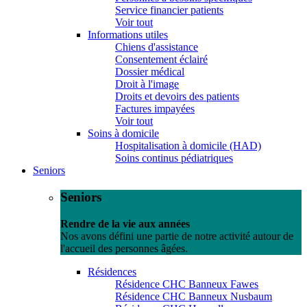
Service financier patients
Voir tout
Informations utiles
Chiens d'assistance
Consentement éclairé
Dossier médical
Droit à l'image
Droits et devoirs des patients
Factures impayées
Voir tout
Soins à domicile
Hospitalisation à domicile (HAD)
Soins continus pédiatriques
Seniors
Seniors
Rendre de la vie aux années
Nos avons défini une partie de notre activité autour de
l'accueil des personnes âgées.
Résidences
Résidence CHC Banneux Fawes
Résidence CHC Banneux Nusbaum