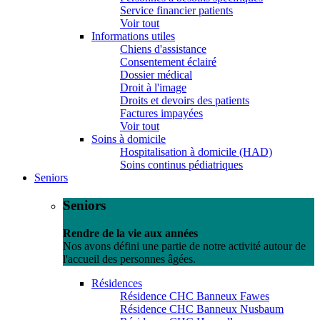
Service financier patients
Voir tout
Informations utiles
Chiens d'assistance
Consentement éclairé
Dossier médical
Droit à l'image
Droits et devoirs des patients
Factures impayées
Voir tout
Soins à domicile
Hospitalisation à domicile (HAD)
Soins continus pédiatriques
Seniors
Seniors
Rendre de la vie aux années
Nos avons défini une partie de notre activité autour de
l'accueil des personnes âgées.
Résidences
Résidence CHC Banneux Fawes
Résidence CHC Banneux Nusbaum