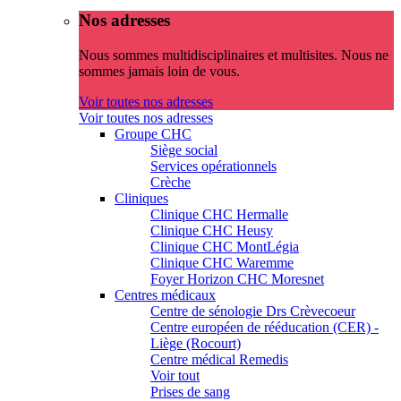
Nos adresses
Nous sommes multidisciplinaires et multisites. Nous ne
sommes jamais loin de vous.
Voir toutes nos adresses
Voir toutes nos adresses
Groupe CHC
Siège social
Services opérationnels
Crèche
Cliniques
Clinique CHC Hermalle
Clinique CHC Heusy
Clinique CHC MontLégia
Clinique CHC Waremme
Foyer Horizon CHC Moresnet
Centres médicaux
Centre de sénologie Drs Crèvecoeur
Centre européen de rééducation (CER) -
Liège (Rocourt)
Centre médical Remedis
Voir tout
Prises de sang