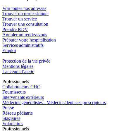
Voir toutes nos adresses
Trouver un professionnel
Trouver un service
Trouver une consultation
Prendre RDV
Annuler un rendez-vous
Préparer votre hospitalisation
Services administratifs
Emploi​
Protection de la vie privée
Mentions légales
Lanceurs d’alerte
Pro
f
essionn
e
ls
Collaborateurs CHC
Fournisseurs
Intervenants extérieurs
Médecins généralistes - Médecins/dentistes prescripteurs
Presse
Réseau pédiatrie
Stagiaires
Volontaires
Pro
f
essionn
e
ls