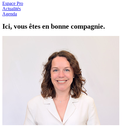
Espace Pro
Actualités
Agenda
Ici, vous êtes en
b
onne com
p
a
g
nie.