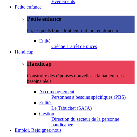
Evénements
Petite enfance
Petite enfance
Ici, les petits bouts font leur nid tout en douceur
Entité
Crèche L'arrêt de puces
Handicap
Handicap
Construire des réponses nouvelles à la hauteur des
besoins réels
Accompagnement
Personnes à besoins spécifiques (PBS)
Entités
Le Tabuchet (SAJA)
Gestion
Direction du secteur de la personne
handicapée
Emploi. Rejoignez-nous