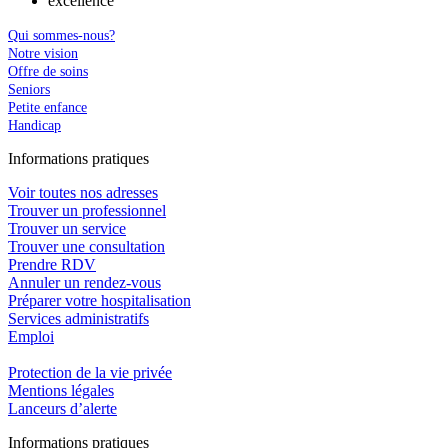
excellence
Qui sommes-nous?
Notre vision
Offre de soins
Seniors
Petite enfance
Handicap
In
f
ormations pra
t
iques
Voir toutes nos adresses
Trouver un professionnel
Trouver un service
Trouver une consultation
Prendre RDV
Annuler un rendez-vous
Préparer votre hospitalisation
Services administratifs
Emploi​
Protection de la vie privée
Mentions légales
Lanceurs d’alerte
In
f
ormations pra
t
iques