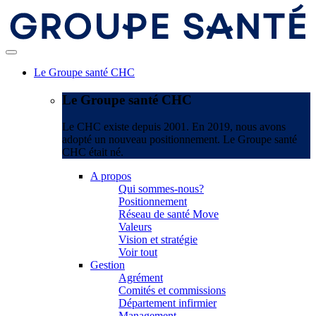
Le Groupe santé CHC
Le Groupe santé CHC
Le CHC existe depuis 2001. En 2019, nous avons
adopté un nouveau positionnement. Le Groupe santé
CHC était né.
A propos
Qui sommes-nous?
Positionnement
Réseau de santé Move
Valeurs
Vision et stratégie
Voir tout
Gestion
Agrément
Comités et commissions
Département infirmier
Management