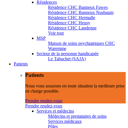
Résidences
Résidence CHC Banneux Fawes
Résidence CHC Banneux Nusbaum
Résidence CHC Hermalle
Résidence CHC Heusy
Résidence CHC Landenne
Voir tout
MSP
Maison de soins psychiatriques CHC
Waremme
Secteur de la personne handicapée
Le Tabuchet (SAJA)
Patients
Patients
Nous vous assurons en toute situation la meilleure prise
en charge possible.
Prendre rendez-vous
Prendre rendez-vous
Services et médecins
Médecins et prestataires de soins
Services médicaux
Pôles