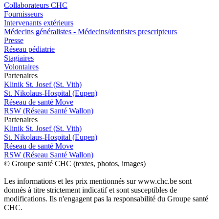
Collaborateurs CHC
Fournisseurs
Intervenants extérieurs
Médecins généralistes - Médecins/dentistes prescripteurs
Presse
Réseau pédiatrie
Stagiaires
Volontaires
P
a
rtenai
r
es
Klinik St. Josef (St. Vith)
St. Nikolaus-Hospital (Eupen)
Réseau de santé Move
RSW (Réseau Santé Wallon)
P
a
rtenai
r
es
Klinik St. Josef (St. Vith)
St. Nikolaus-Hospital (Eupen)
Réseau de santé Move
RSW (Réseau Santé Wallon)
© Groupe santé CHC (textes, photos, images)
Les informations et les prix mentionnés sur www.chc.be sont
donnés à titre strictement indicatif et sont susceptibles de
modifications. Ils n'engagent pas la responsabilité du Groupe santé
CHC.