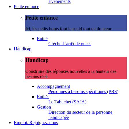
Evénements
Petite enfance
Petite enfance
Ici, les petits bouts font leur nid tout en douceur
Entité
Crèche L'arrêt de puces
Handicap
Handicap
Construire des réponses nouvelles à la hauteur des
besoins réels
Accompagnement
Personnes à besoins spécifiques (PBS)
Entités
Le Tabuchet (SAJA)
Gestion
Direction du secteur de la personne
handicapée
Emploi. Rejoignez-nous