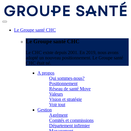
Le Groupe santé CHC
Le Groupe santé CHC
Le CHC existe depuis 2001. En 2019, nous avons
adopté un nouveau positionnement. Le Groupe santé
CHC était né.
A propos
Qui sommes-nous?
Positionnement
Réseau de santé Move
Valeurs
Vision et stratégie
Voir tout
Gestion
Agrément
Comités et commissions
Département infirmier
Management