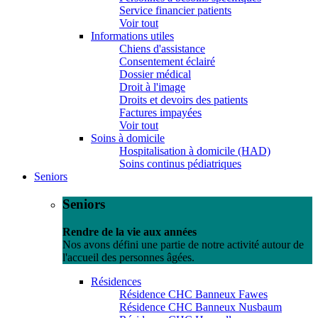
Service financier patients
Voir tout
Informations utiles
Chiens d'assistance
Consentement éclairé
Dossier médical
Droit à l'image
Droits et devoirs des patients
Factures impayées
Voir tout
Soins à domicile
Hospitalisation à domicile (HAD)
Soins continus pédiatriques
Seniors
Seniors
Rendre de la vie aux années
Nos avons défini une partie de notre activité autour de
l'accueil des personnes âgées.
Résidences
Résidence CHC Banneux Fawes
Résidence CHC Banneux Nusbaum