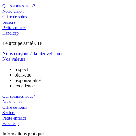
Qui sommes-nous?
Notre vision
Offre de soins
Seniors
Petite enfance
Handicap
Le
g
roupe s
a
nté CHC
Nous croyons à la bienveillance
Nos valeurs
:
respect
bien-être
responsabilité
excellence
Qui sommes-nous?
Notre vision
Offre de soins
Seniors
Petite enfance
Handicap
In
f
ormations pra
t
iques