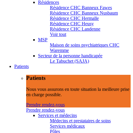
Résidences
Résidence CHC Banneux Fawes
Résidence CHC Banneux Nusbaum
Résidence CHC Hermalle
Résidence CHC Heusy
Résidence CHC Landenne
Voir tout
MSP
Maison de soins psychiatriques CHC
Waremme
Secteur de la personne handicapée
Le Tabuchet (SAJA)
Patients
Patients
Nous vous assurons en toute situation la meilleure prise
en charge possible.
Prendre rendez-vous
Prendre rendez-vous
Services et médecins
Médecins et prestataires de soins
Services médicaux
Pôles