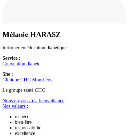
Mélanie
HARASZ
Infirmier en éducation diabétique
Service :
Convention diabète
Site :
Clinique CHC MontLégia
Le
g
roupe s
a
nté CHC
Nous croyons à la bienveillance
Nos valeurs
:
respect
bien-être
responsabilité
excellence