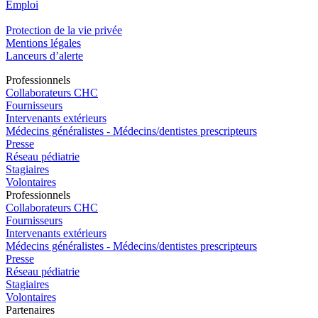
Emploi​
Protection de la vie privée
Mentions légales
Lanceurs d’alerte
Pro
f
essionn
e
ls
Collaborateurs CHC
Fournisseurs
Intervenants extérieurs
Médecins généralistes - Médecins/dentistes prescripteurs
Presse
Réseau pédiatrie
Stagiaires
Volontaires
Pro
f
essionn
e
ls
Collaborateurs CHC
Fournisseurs
Intervenants extérieurs
Médecins généralistes - Médecins/dentistes prescripteurs
Presse
Réseau pédiatrie
Stagiaires
Volontaires
P
a
rtenai
r
es