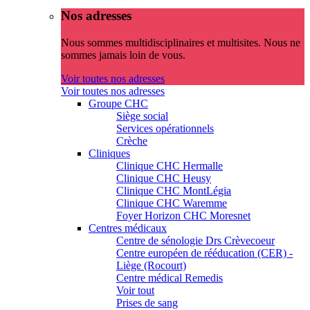
Nos adresses
Nous sommes multidisciplinaires et multisites. Nous ne
sommes jamais loin de vous.
Voir toutes nos adresses
Voir toutes nos adresses
Groupe CHC
Siège social
Services opérationnels
Crèche
Cliniques
Clinique CHC Hermalle
Clinique CHC Heusy
Clinique CHC MontLégia
Clinique CHC Waremme
Foyer Horizon CHC Moresnet
Centres médicaux
Centre de sénologie Drs Crèvecoeur
Centre européen de rééducation (CER) -
Liège (Rocourt)
Centre médical Remedis
Voir tout
Prises de sang