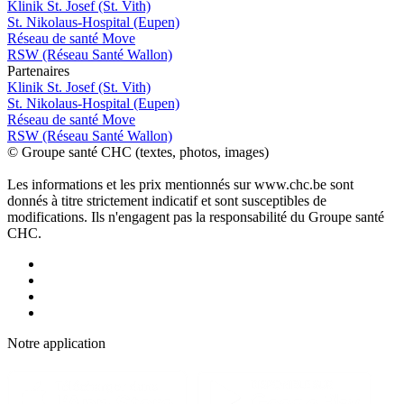
Klinik St. Josef (St. Vith)
St. Nikolaus-Hospital (Eupen)
Réseau de santé Move
RSW (Réseau Santé Wallon)
P
a
rtenai
r
es
Klinik St. Josef (St. Vith)
St. Nikolaus-Hospital (Eupen)
Réseau de santé Move
RSW (Réseau Santé Wallon)
© Groupe santé CHC (textes, photos, images)
Les informations et les prix mentionnés sur www.chc.be sont
donnés à titre strictement indicatif et sont susceptibles de
modifications. Ils n'engagent pas la responsabilité du Groupe santé
CHC.
Notre applic
a
tion