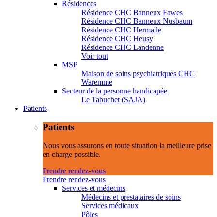
Résidences
Résidence CHC Banneux Fawes
Résidence CHC Banneux Nusbaum
Résidence CHC Hermalle
Résidence CHC Heusy
Résidence CHC Landenne
Voir tout
MSP
Maison de soins psychiatriques CHC
Waremme
Secteur de la personne handicapée
Le Tabuchet (SAJA)
Patients
Patients
Nous vous assurons en toute situation la meilleure prise
en charge possible.
Prendre rendez-vous
Prendre rendez-vous
Services et médecins
Médecins et prestataires de soins
Services médicaux
Pôles