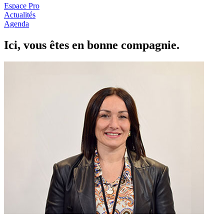
Espace Pro
Actualités
Agenda
Ici, vous êtes en
b
onne com
p
a
g
nie.