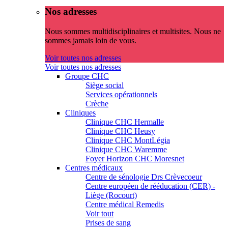
Nos adresses
Nous sommes multidisciplinaires et multisites. Nous ne
sommes jamais loin de vous.
Voir toutes nos adresses
Voir toutes nos adresses
Groupe CHC
Siège social
Services opérationnels
Crèche
Cliniques
Clinique CHC Hermalle
Clinique CHC Heusy
Clinique CHC MontLégia
Clinique CHC Waremme
Foyer Horizon CHC Moresnet
Centres médicaux
Centre de sénologie Drs Crèvecoeur
Centre européen de rééducation (CER) -
Liège (Rocourt)
Centre médical Remedis
Voir tout
Prises de sang