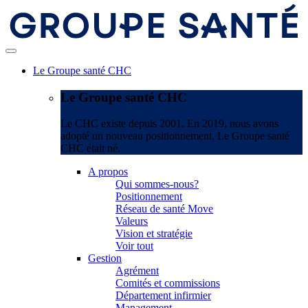
Le Groupe santé CHC
Le Groupe santé CHC
Le CHC existe depuis 2001. En 2019, nous avons
adopté un nouveau positionnement. Le Groupe santé
CHC était né.
A propos
Qui sommes-nous?
Positionnement
Réseau de santé Move
Valeurs
Vision et stratégie
Voir tout
Gestion
Agrément
Comités et commissions
Département infirmier
Management