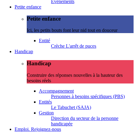
Evénements
Petite enfance
Petite enfance
Ici, les petits bouts font leur nid tout en douceur
Entité
Crèche L'arrêt de puces
Handicap
Handicap
Construire des réponses nouvelles à la hauteur des
besoins réels
Accompagnement
Personnes à besoins spécifiques (PBS)
Entités
Le Tabuchet (SAJA)
Gestion
Direction du secteur de la personne
handicapée
Emploi. Rejoignez-nous