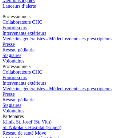
Mentions légales
Lanceurs d’alerte
Pro
f
essionn
e
ls
Collaborateurs CHC
Fournisseurs
Intervenants extérieurs
Médecins généralistes - Médecins/dentistes prescripteurs
Presse
Réseau pédiatrie
Stagiaires
Volontaires
Pro
f
essionn
e
ls
Collaborateurs CHC
Fournisseurs
Intervenants extérieurs
Médecins généralistes - Médecins/dentistes prescripteurs
Presse
Réseau pédiatrie
Stagiaires
Volontaires
P
a
rtenai
r
es
Klinik St. Josef (St. Vith)
St. Nikolaus-Hospital (Eupen)
Réseau de santé Move