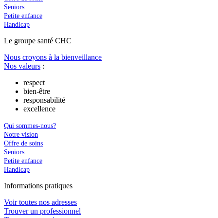
Seniors
Petite enfance
Handicap
Le
g
roupe s
a
nté CHC
Nous croyons à la bienveillance
Nos valeurs
:
respect
bien-être
responsabilité
excellence
Qui sommes-nous?
Notre vision
Offre de soins
Seniors
Petite enfance
Handicap
In
f
ormations pra
t
iques
Voir toutes nos adresses
Trouver un professionnel