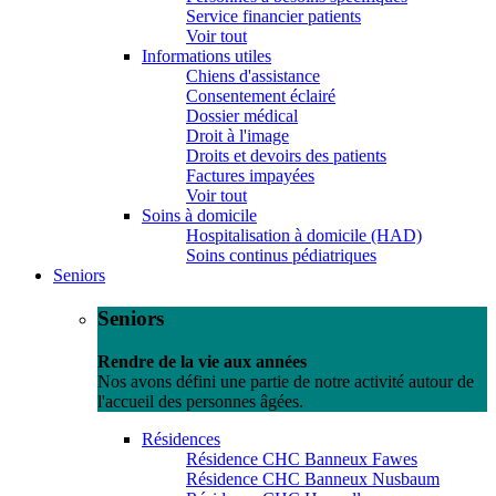
Service financier patients
Voir tout
Informations utiles
Chiens d'assistance
Consentement éclairé
Dossier médical
Droit à l'image
Droits et devoirs des patients
Factures impayées
Voir tout
Soins à domicile
Hospitalisation à domicile (HAD)
Soins continus pédiatriques
Seniors
Seniors
Rendre de la vie aux années
Nos avons défini une partie de notre activité autour de
l'accueil des personnes âgées.
Résidences
Résidence CHC Banneux Fawes
Résidence CHC Banneux Nusbaum