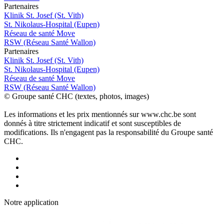
P
a
rtenai
r
es
Klinik St. Josef (St. Vith)
St. Nikolaus-Hospital (Eupen)
Réseau de santé Move
RSW (Réseau Santé Wallon)
P
a
rtenai
r
es
Klinik St. Josef (St. Vith)
St. Nikolaus-Hospital (Eupen)
Réseau de santé Move
RSW (Réseau Santé Wallon)
© Groupe santé CHC (textes, photos, images)
Les informations et les prix mentionnés sur www.chc.be sont
donnés à titre strictement indicatif et sont susceptibles de
modifications. Ils n'engagent pas la responsabilité du Groupe santé
CHC.
Notre applic
a
tion