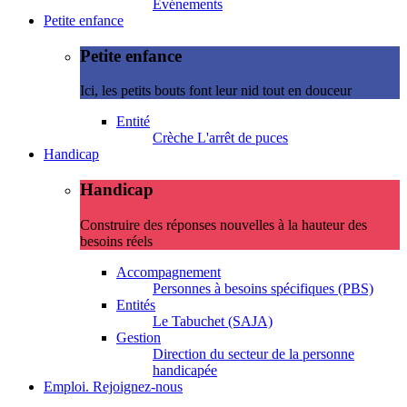
Evénements
Petite enfance
Petite enfance
Ici, les petits bouts font leur nid tout en douceur
Entité
Crèche L'arrêt de puces
Handicap
Handicap
Construire des réponses nouvelles à la hauteur des
besoins réels
Accompagnement
Personnes à besoins spécifiques (PBS)
Entités
Le Tabuchet (SAJA)
Gestion
Direction du secteur de la personne
handicapée
Emploi. Rejoignez-nous