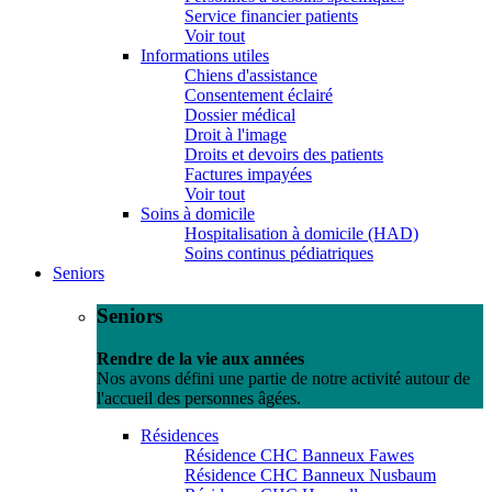
Service financier patients
Voir tout
Informations utiles
Chiens d'assistance
Consentement éclairé
Dossier médical
Droit à l'image
Droits et devoirs des patients
Factures impayées
Voir tout
Soins à domicile
Hospitalisation à domicile (HAD)
Soins continus pédiatriques
Seniors
Seniors
Rendre de la vie aux années
Nos avons défini une partie de notre activité autour de
l'accueil des personnes âgées.
Résidences
Résidence CHC Banneux Fawes
Résidence CHC Banneux Nusbaum