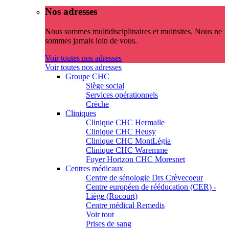
Nos adresses
Nous sommes multidisciplinaires et multisites. Nous ne
sommes jamais loin de vous.
Voir toutes nos adresses
Voir toutes nos adresses
Groupe CHC
Siège social
Services opérationnels
Crèche
Cliniques
Clinique CHC Hermalle
Clinique CHC Heusy
Clinique CHC MontLégia
Clinique CHC Waremme
Foyer Horizon CHC Moresnet
Centres médicaux
Centre de sénologie Drs Crèvecoeur
Centre européen de rééducation (CER) -
Liège (Rocourt)
Centre médical Remedis
Voir tout
Prises de sang