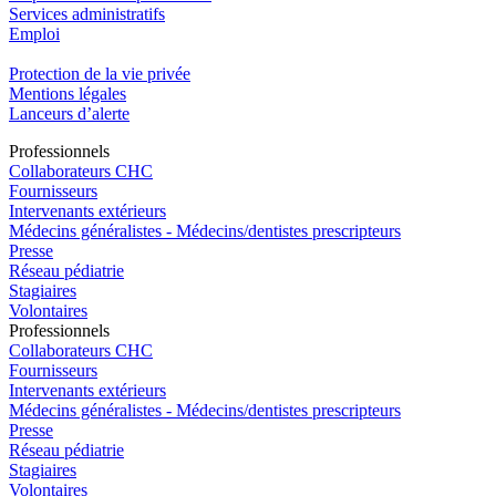
Services administratifs
Emploi​
Protection de la vie privée
Mentions légales
Lanceurs d’alerte
Pro
f
essionn
e
ls
Collaborateurs CHC
Fournisseurs
Intervenants extérieurs
Médecins généralistes - Médecins/dentistes prescripteurs
Presse
Réseau pédiatrie
Stagiaires
Volontaires
Pro
f
essionn
e
ls
Collaborateurs CHC
Fournisseurs
Intervenants extérieurs
Médecins généralistes - Médecins/dentistes prescripteurs
Presse
Réseau pédiatrie
Stagiaires
Volontaires