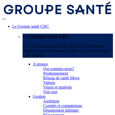
Le Groupe santé CHC
Le Groupe santé CHC
Le CHC existe depuis 2001. En 2019, nous avons
adopté un nouveau positionnement. Le Groupe santé
CHC était né.
A propos
Qui sommes-nous?
Positionnement
Réseau de santé Move
Valeurs
Vision et stratégie
Voir tout
Gestion
Agrément
Comités et commissions
Département infirmier
Management