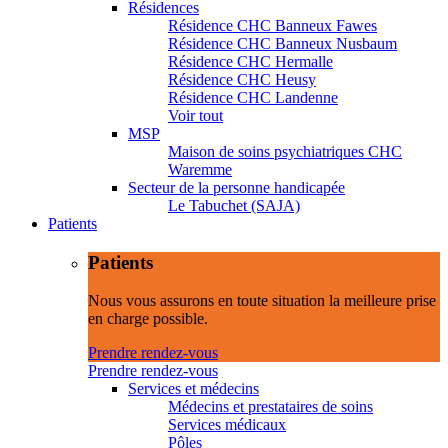
Résidences
Résidence CHC Banneux Fawes
Résidence CHC Banneux Nusbaum
Résidence CHC Hermalle
Résidence CHC Heusy
Résidence CHC Landenne
Voir tout
MSP
Maison de soins psychiatriques CHC
Waremme
Secteur de la personne handicapée
Le Tabuchet (SAJA)
Patients
Patients
Nous vous assurons en toute situation la meilleure prise
en charge possible.
Prendre rendez-vous
Prendre rendez-vous
Services et médecins
Médecins et prestataires de soins
Services médicaux
Pôles