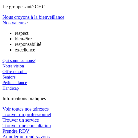
Le
g
roupe s
a
nté CHC
Nous croyons à la bienveillance
Nos valeurs
:
respect
bien-être
responsabilité
excellence
Qui sommes-nous?
Notre vision
Offre de soins
Seniors
Petite enfance
Handicap
In
f
ormations pra
t
iques
Voir toutes nos adresses
Trouver un professionnel
Trouver un service
Trouver une consultation
Prendre RDV
Annuler un rendez-vous