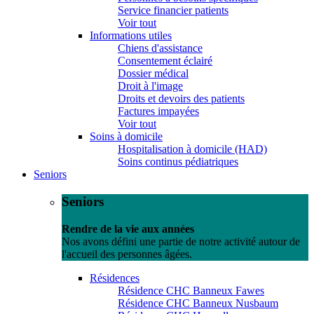
Service financier patients
Voir tout
Informations utiles
Chiens d'assistance
Consentement éclairé
Dossier médical
Droit à l'image
Droits et devoirs des patients
Factures impayées
Voir tout
Soins à domicile
Hospitalisation à domicile (HAD)
Soins continus pédiatriques
Seniors
Seniors
Rendre de la vie aux années
Nos avons défini une partie de notre activité autour de
l'accueil des personnes âgées.
Résidences
Résidence CHC Banneux Fawes
Résidence CHC Banneux Nusbaum