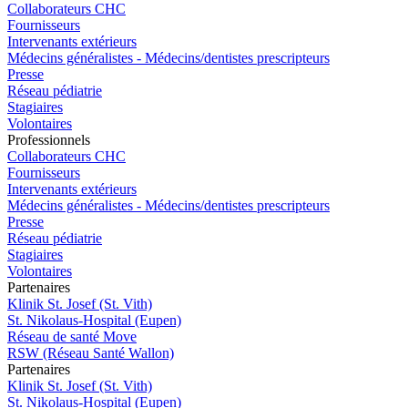
Collaborateurs CHC
Fournisseurs
Intervenants extérieurs
Médecins généralistes - Médecins/dentistes prescripteurs
Presse
Réseau pédiatrie
Stagiaires
Volontaires
Pro
f
essionn
e
ls
Collaborateurs CHC
Fournisseurs
Intervenants extérieurs
Médecins généralistes - Médecins/dentistes prescripteurs
Presse
Réseau pédiatrie
Stagiaires
Volontaires
P
a
rtenai
r
es
Klinik St. Josef (St. Vith)
St. Nikolaus-Hospital (Eupen)
Réseau de santé Move
RSW (Réseau Santé Wallon)
P
a
rtenai
r
es
Klinik St. Josef (St. Vith)
St. Nikolaus-Hospital (Eupen)