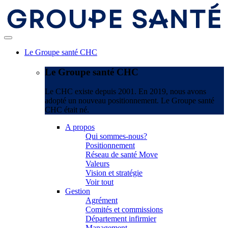
Le Groupe santé CHC
Le Groupe santé CHC
Le CHC existe depuis 2001. En 2019, nous avons
adopté un nouveau positionnement. Le Groupe santé
CHC était né.
A propos
Qui sommes-nous?
Positionnement
Réseau de santé Move
Valeurs
Vision et stratégie
Voir tout
Gestion
Agrément
Comités et commissions
Département infirmier
Management