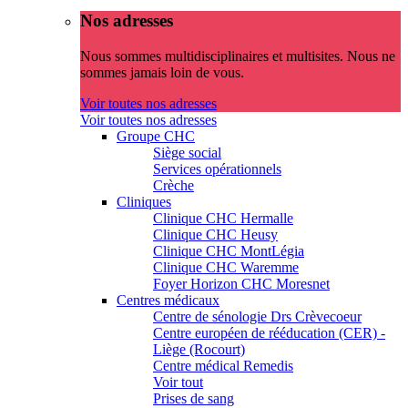
Nos adresses
Nous sommes multidisciplinaires et multisites. Nous ne
sommes jamais loin de vous.
Voir toutes nos adresses
Voir toutes nos adresses
Groupe CHC
Siège social
Services opérationnels
Crèche
Cliniques
Clinique CHC Hermalle
Clinique CHC Heusy
Clinique CHC MontLégia
Clinique CHC Waremme
Foyer Horizon CHC Moresnet
Centres médicaux
Centre de sénologie Drs Crèvecoeur
Centre européen de rééducation (CER) -
Liège (Rocourt)
Centre médical Remedis
Voir tout
Prises de sang