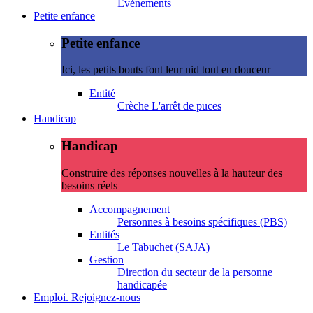
Evénements
Petite enfance
Petite enfance
Ici, les petits bouts font leur nid tout en douceur
Entité
Crèche L'arrêt de puces
Handicap
Handicap
Construire des réponses nouvelles à la hauteur des
besoins réels
Accompagnement
Personnes à besoins spécifiques (PBS)
Entités
Le Tabuchet (SAJA)
Gestion
Direction du secteur de la personne
handicapée
Emploi. Rejoignez-nous