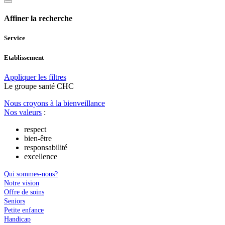
Affiner la recherche
Service
Etablissement
Appliquer les filtres
Le
g
roupe s
a
nté CHC
Nous croyons à la bienveillance
Nos valeurs
:
respect
bien-être
responsabilité
excellence
Qui sommes-nous?
Notre vision
Offre de soins
Seniors
Petite enfance
Handicap