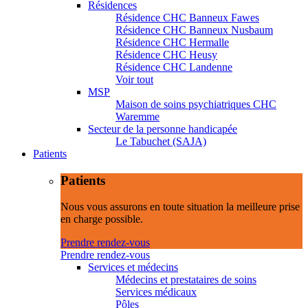
Résidences
Résidence CHC Banneux Fawes
Résidence CHC Banneux Nusbaum
Résidence CHC Hermalle
Résidence CHC Heusy
Résidence CHC Landenne
Voir tout
MSP
Maison de soins psychiatriques CHC
Waremme
Secteur de la personne handicapée
Le Tabuchet (SAJA)
Patients
Patients
Nous vous assurons en toute situation la meilleure prise
en charge possible.
Prendre rendez-vous
Prendre rendez-vous
Services et médecins
Médecins et prestataires de soins
Services médicaux
Pôles