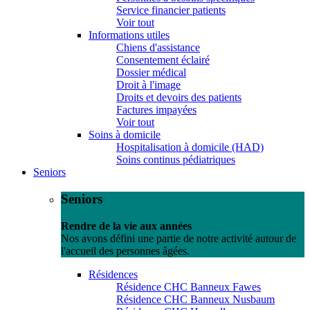
Service financier patients
Voir tout
Informations utiles
Chiens d'assistance
Consentement éclairé
Dossier médical
Droit à l'image
Droits et devoirs des patients
Factures impayées
Voir tout
Soins à domicile
Hospitalisation à domicile (HAD)
Soins continus pédiatriques
Seniors
Seniors
Rendre de la vie aux années
Nos avons défini une partie de notre activité autour de
l'accueil des personnes âgées.
Résidences
Résidence CHC Banneux Fawes
Résidence CHC Banneux Nusbaum