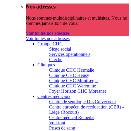
Nos adresses
Nous sommes multidisciplinaires et multisites. Nous ne
sommes jamais loin de vous.
Voir toutes nos adresses
Voir toutes nos adresses
Groupe CHC
Siège social
Services opérationnels
Crèche
Cliniques
Clinique CHC Hermalle
Clinique CHC Heusy
Clinique CHC MontLégia
Clinique CHC Waremme
Foyer Horizon CHC Moresnet
Centres médicaux
Centre de sénologie Drs Crèvecoeur
Centre européen de rééducation (CER) -
Liège (Rocourt)
Centre médical Remedis
Voir tout
Prises de sang