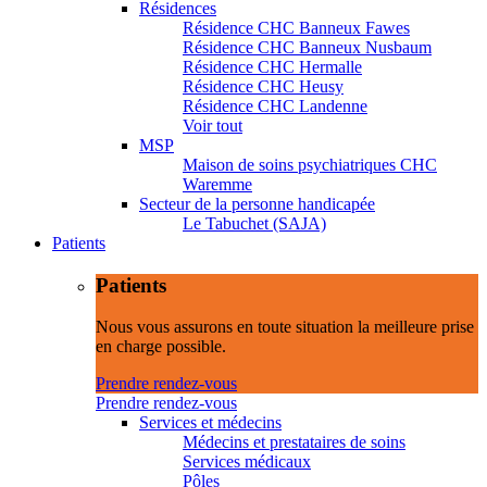
Résidences
Résidence CHC Banneux Fawes
Résidence CHC Banneux Nusbaum
Résidence CHC Hermalle
Résidence CHC Heusy
Résidence CHC Landenne
Voir tout
MSP
Maison de soins psychiatriques CHC
Waremme
Secteur de la personne handicapée
Le Tabuchet (SAJA)
Patients
Patients
Nous vous assurons en toute situation la meilleure prise
en charge possible.
Prendre rendez-vous
Prendre rendez-vous
Services et médecins
Médecins et prestataires de soins
Services médicaux
Pôles