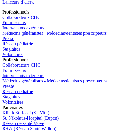
Lanceurs d’alerte
Pro
f
essionn
e
ls
Collaborateurs CHC
Fournisseurs
Intervenants extérieurs
Médecins généralistes - Médecins/dentistes prescripteurs
Presse
Réseau pédiatrie
Stagiaires
Volontaires
Pro
f
essionn
e
ls
Collaborateurs CHC
Fournisseurs
Intervenants extérieurs
Médecins généralistes - Médecins/dentistes prescripteurs
Presse
Réseau pédiatrie
Stagiaires
Volontaires
P
a
rtenai
r
es
Klinik St. Josef (St. Vith)
St. Nikolaus-Hospital (Eupen)
Réseau de santé Move
RSW (Réseau Santé Wallon)