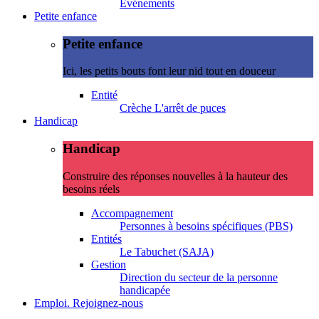
Evénements
Petite enfance
Petite enfance
Ici, les petits bouts font leur nid tout en douceur
Entité
Crèche L'arrêt de puces
Handicap
Handicap
Construire des réponses nouvelles à la hauteur des
besoins réels
Accompagnement
Personnes à besoins spécifiques (PBS)
Entités
Le Tabuchet (SAJA)
Gestion
Direction du secteur de la personne
handicapée
Emploi. Rejoignez-nous