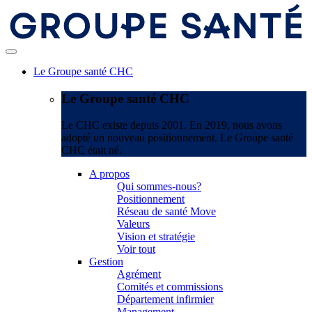
Le Groupe santé CHC
Le Groupe santé CHC
Le CHC existe depuis 2001. En 2019, nous avons
adopté un nouveau positionnement. Le Groupe santé
CHC était né.
A propos
Qui sommes-nous?
Positionnement
Réseau de santé Move
Valeurs
Vision et stratégie
Voir tout
Gestion
Agrément
Comités et commissions
Département infirmier
Management