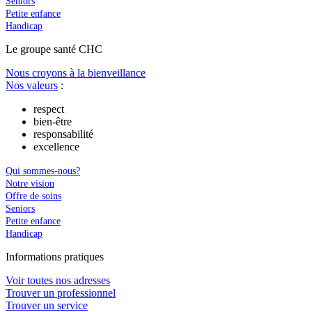
Seniors
Petite enfance
Handicap
Le
g
roupe s
a
nté CHC
Nous croyons à la bienveillance
Nos valeurs
:
respect
bien-être
responsabilité
excellence
Qui sommes-nous?
Notre vision
Offre de soins
Seniors
Petite enfance
Handicap
In
f
ormations pra
t
iques
Voir toutes nos adresses
Trouver un professionnel
Trouver un service