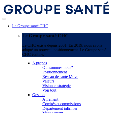
Le Groupe santé CHC
Le Groupe santé CHC
Le CHC existe depuis 2001. En 2019, nous avons
adopté un nouveau positionnement. Le Groupe santé
CHC était né.
A propos
Qui sommes-nous?
Positionnement
Réseau de santé Move
Valeurs
Vision et stratégie
Voir tout
Gestion
Agrément
Comités et commissions
Département infirmier
Management