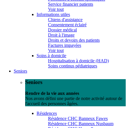
Service financier patients
Voir tout
Informations utiles
Chiens d'assistance
Consentement éclairé
Dossier médical
Droit à l'image
Droits et devoirs des patients
Factures impayées
Voir tout
Soins à domicile
Hospitalisation à domicile (HAD)
Soins continus pédiatriques
Seniors
Seniors
Rendre de la vie aux années
Nos avons défini une partie de notre activité autour de
l'accueil des personnes âgées.
Résidences
Résidence CHC Banneux Fawes
Résidence CHC Banneux Nusbaum