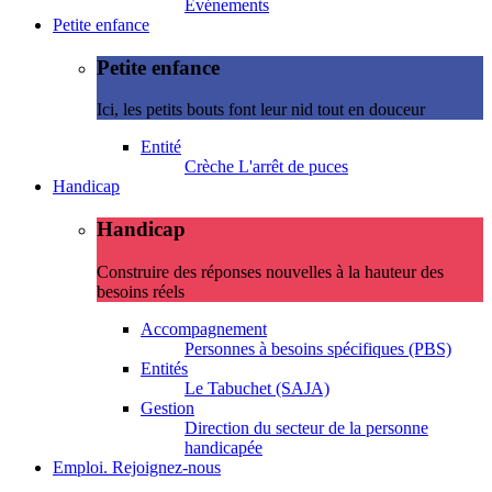
Evénements
Petite enfance
Petite enfance
Ici, les petits bouts font leur nid tout en douceur
Entité
Crèche L'arrêt de puces
Handicap
Handicap
Construire des réponses nouvelles à la hauteur des
besoins réels
Accompagnement
Personnes à besoins spécifiques (PBS)
Entités
Le Tabuchet (SAJA)
Gestion
Direction du secteur de la personne
handicapée
Emploi. Rejoignez-nous