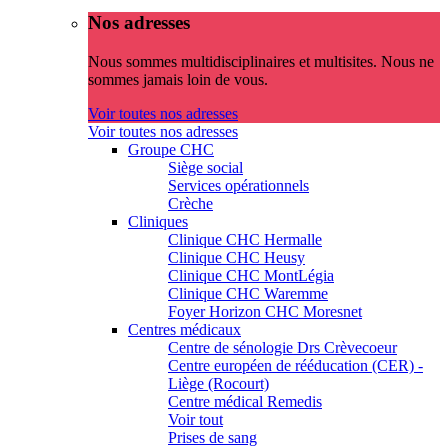
Nos adresses
Nous sommes multidisciplinaires et multisites. Nous ne
sommes jamais loin de vous.
Voir toutes nos adresses
Voir toutes nos adresses
Groupe CHC
Siège social
Services opérationnels
Crèche
Cliniques
Clinique CHC Hermalle
Clinique CHC Heusy
Clinique CHC MontLégia
Clinique CHC Waremme
Foyer Horizon CHC Moresnet
Centres médicaux
Centre de sénologie Drs Crèvecoeur
Centre européen de rééducation (CER) -
Liège (Rocourt)
Centre médical Remedis
Voir tout
Prises de sang