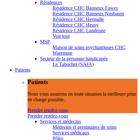
Résidences
Résidence CHC Banneux Fawes
Résidence CHC Banneux Nusbaum
Résidence CHC Hermalle
Résidence CHC Heusy
Résidence CHC Landenne
Voir tout
MSP
Maison de soins psychiatriques CHC
Waremme
Secteur de la personne handicapée
Le Tabuchet (SAJA)
Patients
Patients
Nous vous assurons en toute situation la meilleure prise
en charge possible.
Prendre rendez-vous
Prendre rendez-vous
Services et médecins
Médecins et prestataires de soins
Services médicaux
Pôles