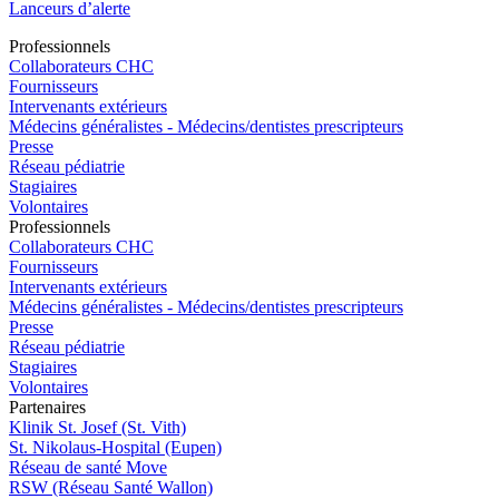
Lanceurs d’alerte
Pro
f
essionn
e
ls
Collaborateurs CHC
Fournisseurs
Intervenants extérieurs
Médecins généralistes - Médecins/dentistes prescripteurs
Presse
Réseau pédiatrie
Stagiaires
Volontaires
Pro
f
essionn
e
ls
Collaborateurs CHC
Fournisseurs
Intervenants extérieurs
Médecins généralistes - Médecins/dentistes prescripteurs
Presse
Réseau pédiatrie
Stagiaires
Volontaires
P
a
rtenai
r
es
Klinik St. Josef (St. Vith)
St. Nikolaus-Hospital (Eupen)
Réseau de santé Move
RSW (Réseau Santé Wallon)