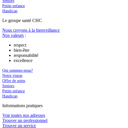
Seniors
Petite enfance
Handicap
Le
g
roupe s
a
nté CHC
Nous croyons à la bienveillance
Nos valeurs
:
respect
bien-être
responsabilité
excellence
Qui sommes-nous?
Notre vision
Offre de soins
Seniors
Petite enfance
Handicap
In
f
ormations pra
t
iques
Voir toutes nos adresses
Trouver un professionnel
Trouver un service