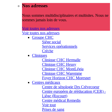
Nos adresses
Nous sommes multidisciplinaires et multisites. Nous ne
sommes jamais loin de vous.
Voir toutes nos adresses
Voir toutes nos adresses
Groupe CHC
Siège social
Services opérationnels
Crèche
Cliniques
Clinique CHC Hermalle
Clinique CHC Heusy
Clinique CHC MontLégia
Clinique CHC Waremme
Foyer Horizon CHC Moresnet
Centres médicaux
Centre de sénologie Drs Crèvecoeur
Centre européen de rééducation (CER) -
Liège (Rocourt)
Centre médical Remedis
Voir tout
Prises de sang