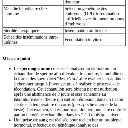
donneur
Maladie héréditaire chez
Sélection génétique des
l'homme
embryons (DPI), insémination
artificielle avec donneur, ou dons
d'embryons
Stérilité inexpliquée
Insémination artificielle
Echec des inséminations intra-
Fécondation in vitro
utérines
Mises au point
Le
spermogramme
consiste à analyser au laboratoire un
échantillon de sperme afin d’évaluer le nombre, la mobilité et
la forme des spermatozoïdes, c’est-à-dire évaluer leur aptitude
à cheminer jusqu’à l’ovocyte puis à réaliser le processus de
fécondation. Cet échantillon sera obtenu par masturbation
après une abstinence de 3 jours et sera acheminé au
laboratoire dans l’heure qui suit son émission, dans un flacon
stérile et à température du corps (p.ex. poche interne de la
veste). Cet examen, s’il est anormal, doit toujours être contrôlé
par un deuxième échantillon dans les 2 à 3 mois qui suivent.
Une
prise de sang
est réalisée pour rechercher un problème
hormonal, infectieux ou génétique (analyse des