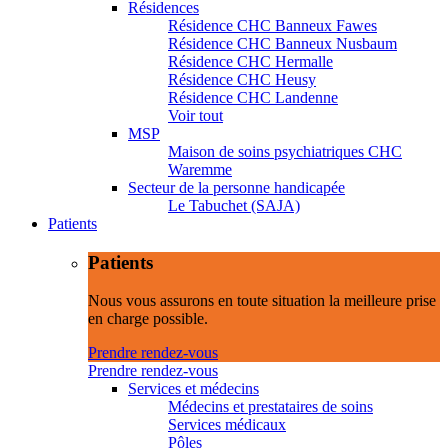
Résidences
Résidence CHC Banneux Fawes
Résidence CHC Banneux Nusbaum
Résidence CHC Hermalle
Résidence CHC Heusy
Résidence CHC Landenne
Voir tout
MSP
Maison de soins psychiatriques CHC
Waremme
Secteur de la personne handicapée
Le Tabuchet (SAJA)
Patients
Patients
Nous vous assurons en toute situation la meilleure prise
en charge possible.
Prendre rendez-vous
Prendre rendez-vous
Services et médecins
Médecins et prestataires de soins
Services médicaux
Pôles