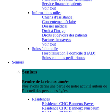
Service financier patients
Voir tout
Informations utiles
Chiens d'assistance
Consentement éclairé
Dossier médical
Droit à l'image
Droits et devoirs des patients
Factures impayées
Voir tout
Soins à domicile
Hospitalisation à domicile (HAD)
Soins continus pédiatriques
Seniors
Seniors
Rendre de la vie aux années
Nos avons défini une partie de notre activité autour de
l'accueil des personnes âgées.
Résidences
Résidence CHC Banneux Fawes
Résidence CHC Banneux Nusbaum