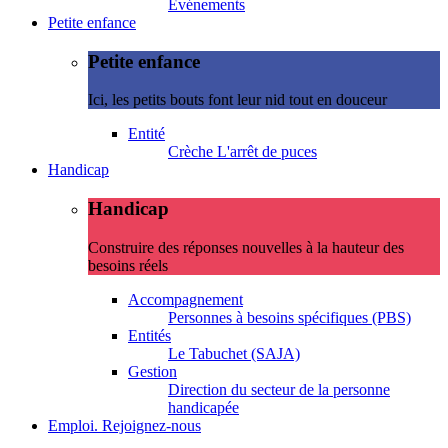
Evénements
Petite enfance
Petite enfance
Ici, les petits bouts font leur nid tout en douceur
Entité
Crèche L'arrêt de puces
Handicap
Handicap
Construire des réponses nouvelles à la hauteur des
besoins réels
Accompagnement
Personnes à besoins spécifiques (PBS)
Entités
Le Tabuchet (SAJA)
Gestion
Direction du secteur de la personne
handicapée
Emploi. Rejoignez-nous