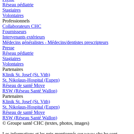
Réseau pédiatrie
Stagiaires
Volontaires
Pro
f
essionn
e
ls
Collaborateurs CHC
Fournisseurs
Intervenants extérieurs
Médecins généralistes - Médecins/dentistes prescripteurs
Presse
Réseau pédiatrie
Stagiaires
Volontaires
P
a
rtenai
r
es
Klinik St. Josef (St. Vith)
St. Nikolaus-Hospital (Eupen)
Réseau de santé Move
RSW (Réseau Santé Wallon)
P
a
rtenai
r
es
Klinik St. Josef (St. Vith)
St. Nikolaus-Hospital (Eupen)
Réseau de santé Move
RSW (Réseau Santé Wallon)
© Groupe santé CHC (textes, photos, images)
Les informations et les prix mentionnés sur www.chc.be sont