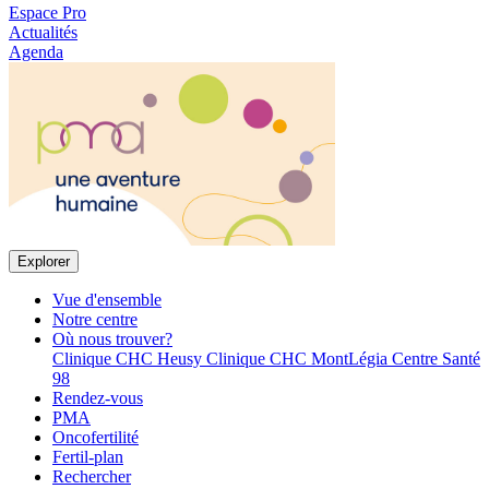
Espace Pro
Actualités
Agenda
Explorer
Vue d'ensemble
Notre centre
Où nous trouver?
Clinique CHC Heusy
Clinique CHC MontLégia
Centre Santé
98
Rendez-vous
PMA
Oncofertilité
Fertil-plan
Rechercher