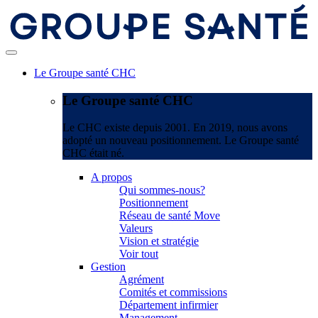
Le Groupe santé CHC
Le Groupe santé CHC
Le CHC existe depuis 2001. En 2019, nous avons
adopté un nouveau positionnement. Le Groupe santé
CHC était né.
A propos
Qui sommes-nous?
Positionnement
Réseau de santé Move
Valeurs
Vision et stratégie
Voir tout
Gestion
Agrément
Comités et commissions
Département infirmier
Management