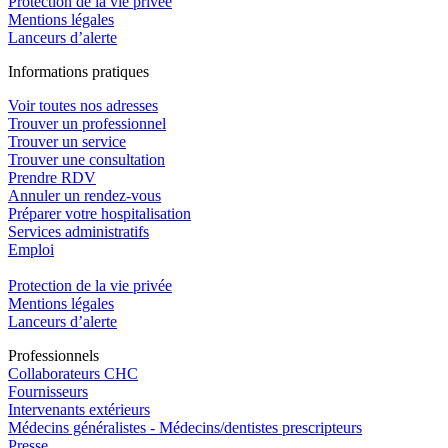
Protection de la vie privée
Mentions légales
Lanceurs d’alerte
In
f
ormations pra
t
iques
Voir toutes nos adresses
Trouver un professionnel
Trouver un service
Trouver une consultation
Prendre RDV
Annuler un rendez-vous
Préparer votre hospitalisation
Services administratifs
Emploi​
Protection de la vie privée
Mentions légales
Lanceurs d’alerte
Pro
f
essionn
e
ls
Collaborateurs CHC
Fournisseurs
Intervenants extérieurs
Médecins généralistes - Médecins/dentistes prescripteurs
Presse