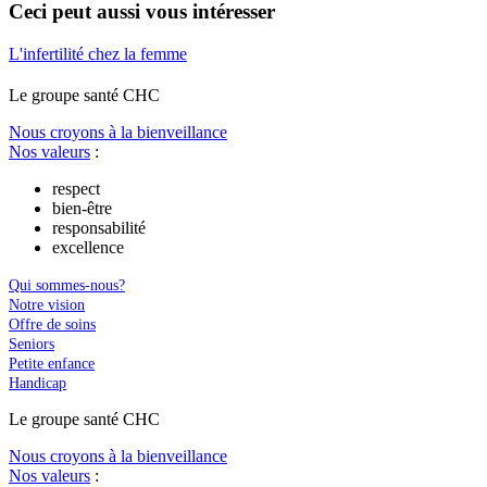
Ceci peut aussi vous intéresser
L'infertilité chez la femme
Le
g
roupe s
a
nté CHC
Nous croyons à la bienveillance
Nos valeurs
:
respect
bien-être
responsabilité
excellence
Qui sommes-nous?
Notre vision
Offre de soins
Seniors
Petite enfance
Handicap
Le
g
roupe s
a
nté CHC
Nous croyons à la bienveillance
Nos valeurs
: