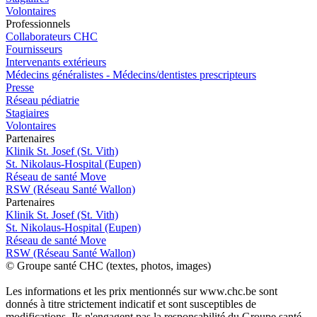
Volontaires
Pro
f
essionn
e
ls
Collaborateurs CHC
Fournisseurs
Intervenants extérieurs
Médecins généralistes - Médecins/dentistes prescripteurs
Presse
Réseau pédiatrie
Stagiaires
Volontaires
P
a
rtenai
r
es
Klinik St. Josef (St. Vith)
St. Nikolaus-Hospital (Eupen)
Réseau de santé Move
RSW (Réseau Santé Wallon)
P
a
rtenai
r
es
Klinik St. Josef (St. Vith)
St. Nikolaus-Hospital (Eupen)
Réseau de santé Move
RSW (Réseau Santé Wallon)
© Groupe santé CHC (textes, photos, images)
Les informations et les prix mentionnés sur www.chc.be sont
donnés à titre strictement indicatif et sont susceptibles de
modifications. Ils n'engagent pas la responsabilité du Groupe santé