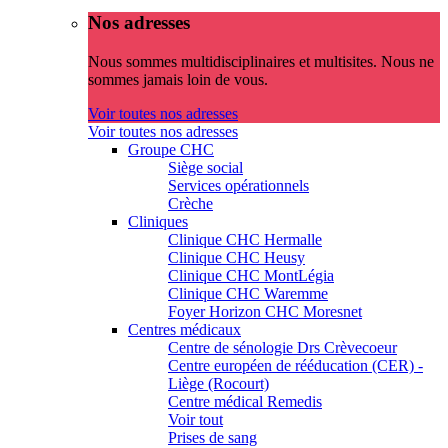
Nos adresses
Nous sommes multidisciplinaires et multisites. Nous ne
sommes jamais loin de vous.
Voir toutes nos adresses
Voir toutes nos adresses
Groupe CHC
Siège social
Services opérationnels
Crèche
Cliniques
Clinique CHC Hermalle
Clinique CHC Heusy
Clinique CHC MontLégia
Clinique CHC Waremme
Foyer Horizon CHC Moresnet
Centres médicaux
Centre de sénologie Drs Crèvecoeur
Centre européen de rééducation (CER) -
Liège (Rocourt)
Centre médical Remedis
Voir tout
Prises de sang