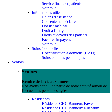
Service financier patients
Voir tout
Informations utiles
Chiens d'assistance
Consentement éclairé
Dossier médical
Droit à l'image
Droits et devoirs des patients
Factures impayées
Voir tout
Soins à domicile
Hospitalisation à domicile (HAD)
Soins continus pédiatriques
Seniors
Seniors
Rendre de la vie aux années
Nos avons défini une partie de notre activité autour de
l'accueil des personnes âgées.
Résidences
Résidence CHC Banneux Fawes
Résidence CHC Banneux Nusbaum