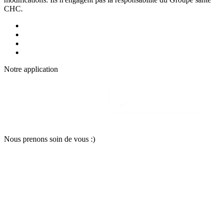
CHC.
Notre applic
a
tion
Nous pr
e
nons soin
d
e vous :)