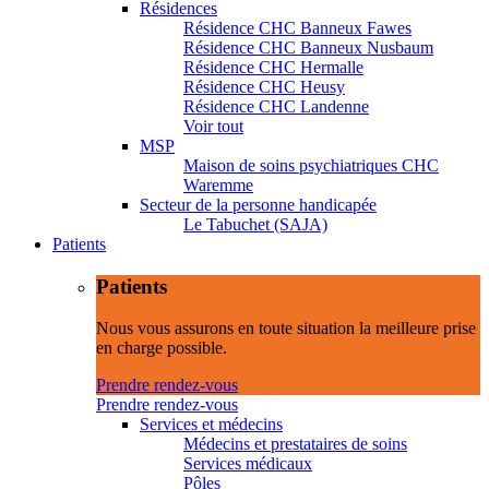
Résidences
Résidence CHC Banneux Fawes
Résidence CHC Banneux Nusbaum
Résidence CHC Hermalle
Résidence CHC Heusy
Résidence CHC Landenne
Voir tout
MSP
Maison de soins psychiatriques CHC
Waremme
Secteur de la personne handicapée
Le Tabuchet (SAJA)
Patients
Patients
Nous vous assurons en toute situation la meilleure prise
en charge possible.
Prendre rendez-vous
Prendre rendez-vous
Services et médecins
Médecins et prestataires de soins
Services médicaux
Pôles