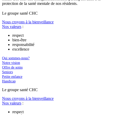
protection de la santé mentale de nos résidents.
Le
g
roupe s
a
nté CHC
Nous croyons à la bienveillance
Nos valeurs
:
respect
bien-être
responsabilité
excellence
Qui sommes-nous?
Notre vision
Offre de soins
Seniors
Petite enfance
Handicap
Le
g
roupe s
a
nté CHC
Nous croyons à la bienveillance
Nos valeurs
:
respect