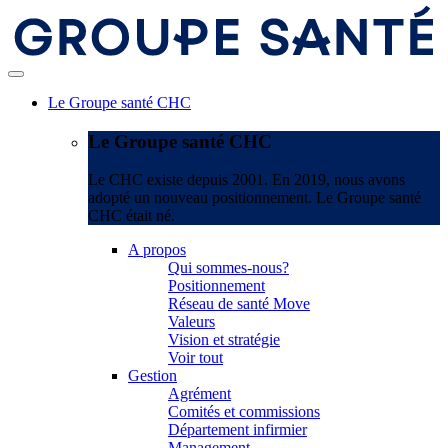
Le Groupe santé CHC
Le Groupe santé CHC
Le CHC existe depuis 2001. En 2019, nous avons
adopté un nouveau positionnement. Le Groupe santé
CHC était né.
A propos
Qui sommes-nous?
Positionnement
Réseau de santé Move
Valeurs
Vision et stratégie
Voir tout
Gestion
Agrément
Comités et commissions
Département infirmier
Management