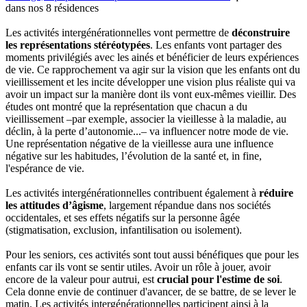
dans nos 8 résidences
Les activités intergénérationnelles vont permettre de
déconstruire
les représentations stéréotypées
. Les enfants vont partager des
moments privilégiés avec les ainés et bénéficier de leurs expériences
de vie. Ce rapprochement va agir sur la vision que les enfants ont du
vieillissement et les incite développer une vision plus réaliste qui va
avoir un impact sur la manière dont ils vont eux-mêmes vieillir. Des
études ont montré que la représentation que chacun a du
vieillissement –par exemple, associer la vieillesse à la maladie, au
déclin, à la perte d’autonomie...– va influencer notre mode de vie.
Une représentation négative de la vieillesse aura une influence
négative sur les habitudes, l’évolution de la santé et, in fine,
l'espérance de vie.
Les activités intergénérationnelles contribuent également à
réduire
les attitudes d’âgisme
, largement répandue dans nos sociétés
occidentales, et ses effets négatifs sur la personne âgée
(stigmatisation, exclusion, infantilisation ou isolement).
Pour les seniors, ces activités sont tout aussi bénéfiques que pour les
enfants car ils vont se sentir utiles. Avoir un rôle à jouer, avoir
encore de la valeur pour autrui, est
crucial pour l'estime de soi
.
Cela donne envie de continuer d'avancer, de se battre, de se lever le
matin. Les activités intergénérationnelles participent ainsi à la