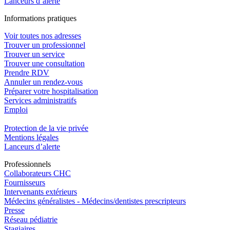
Lanceurs d’alerte
In
f
ormations pra
t
iques
Voir toutes nos adresses
Trouver un professionnel
Trouver un service
Trouver une consultation
Prendre RDV
Annuler un rendez-vous
Préparer votre hospitalisation
Services administratifs
Emploi​
Protection de la vie privée
Mentions légales
Lanceurs d’alerte
Pro
f
essionn
e
ls
Collaborateurs CHC
Fournisseurs
Intervenants extérieurs
Médecins généralistes - Médecins/dentistes prescripteurs
Presse
Réseau pédiatrie
Stagiaires