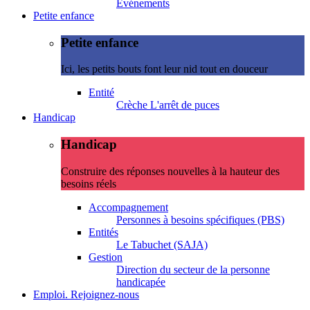
Evénements
Petite enfance
Petite enfance
Ici, les petits bouts font leur nid tout en douceur
Entité
Crèche L'arrêt de puces
Handicap
Handicap
Construire des réponses nouvelles à la hauteur des
besoins réels
Accompagnement
Personnes à besoins spécifiques (PBS)
Entités
Le Tabuchet (SAJA)
Gestion
Direction du secteur de la personne
handicapée
Emploi. Rejoignez-nous