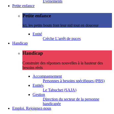
Evénements
Petite enfance
Petite enfance
Ici, les petits bouts font leur nid tout en douceur
Entité
Crèche L'arrêt de puces
Handicap
Handicap
Construire des réponses nouvelles à la hauteur des
besoins réels
Accompagnement
Personnes à besoins spécifiques (PBS)
Entités
Le Tabuchet (SAJA)
Gestion
Direction du secteur de la personne
handicapée
Emploi. Rejoignez-nous