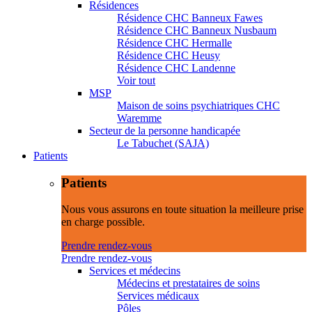
Résidences
Résidence CHC Banneux Fawes
Résidence CHC Banneux Nusbaum
Résidence CHC Hermalle
Résidence CHC Heusy
Résidence CHC Landenne
Voir tout
MSP
Maison de soins psychiatriques CHC
Waremme
Secteur de la personne handicapée
Le Tabuchet (SAJA)
Patients
Patients
Nous vous assurons en toute situation la meilleure prise
en charge possible.
Prendre rendez-vous
Prendre rendez-vous
Services et médecins
Médecins et prestataires de soins
Services médicaux
Pôles