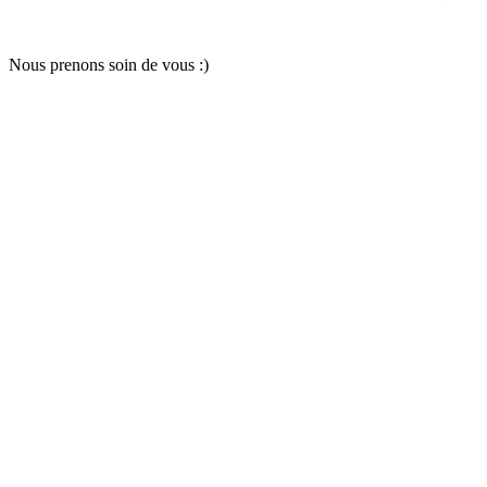
Nous pr
e
nons soin
d
e vous :)