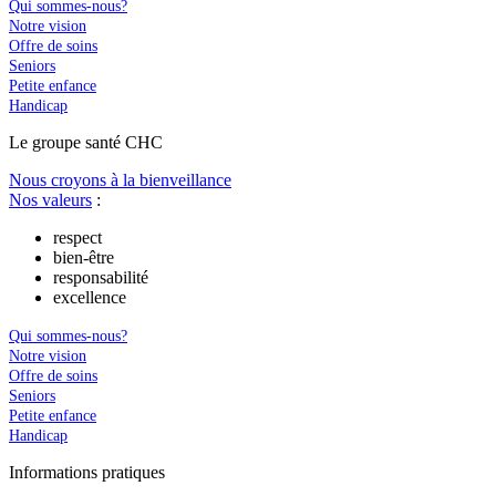
Qui sommes-nous?
Notre vision
Offre de soins
Seniors
Petite enfance
Handicap
Le
g
roupe s
a
nté CHC
Nous croyons à la bienveillance
Nos valeurs
:
respect
bien-être
responsabilité
excellence
Qui sommes-nous?
Notre vision
Offre de soins
Seniors
Petite enfance
Handicap
In
f
ormations pra
t
iques