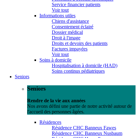
Service financier patients
Voir tout
Informations utiles
Chiens d'assistance
Consentement éclairé
Dossier médical
Droit à l'image
Droits et devoirs des patients
Factures impayées
Voir tout
Soins à domicile
Hospitalisation à domicile (HAD)
Soins continus pédiatriques
Seniors
Seniors
Rendre de la vie aux années
Nos avons défini une partie de notre activité autour de
l'accueil des personnes âgées.
Résidences
Résidence CHC Banneux Fawes
Résidence CHC Banneux Nusbaum