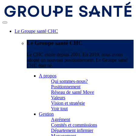
Le Groupe santé CHC
Le Groupe santé CHC
Le CHC existe depuis 2001. En 2019, nous avons
adopté un nouveau positionnement. Le Groupe santé
CHC était né.
A propos
Qui sommes-nous?
Positionnement
Réseau de santé Move
Valeurs
Vision et stratégie
Voir tout
Gestion
Agrément
Comités et commissions
Département infirmier
Management