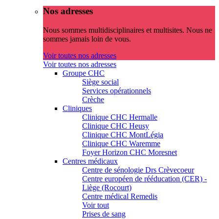
Nos adresses
Nous sommes multidisciplinaires et multisites. Nous ne
sommes jamais loin de vous.
Voir toutes nos adresses
Voir toutes nos adresses
Groupe CHC
Siège social
Services opérationnels
Crèche
Cliniques
Clinique CHC Hermalle
Clinique CHC Heusy
Clinique CHC MontLégia
Clinique CHC Waremme
Foyer Horizon CHC Moresnet
Centres médicaux
Centre de sénologie Drs Crèvecoeur
Centre européen de rééducation (CER) -
Liège (Rocourt)
Centre médical Remedis
Voir tout
Prises de sang