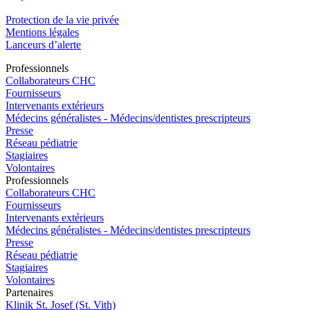
Protection de la vie privée
Mentions légales
Lanceurs d’alerte
Pro
f
essionn
e
ls
Collaborateurs CHC
Fournisseurs
Intervenants extérieurs
Médecins généralistes - Médecins/dentistes prescripteurs
Presse
Réseau pédiatrie
Stagiaires
Volontaires
Pro
f
essionn
e
ls
Collaborateurs CHC
Fournisseurs
Intervenants extérieurs
Médecins généralistes - Médecins/dentistes prescripteurs
Presse
Réseau pédiatrie
Stagiaires
Volontaires
P
a
rtenai
r
es
Klinik St. Josef (St. Vith)