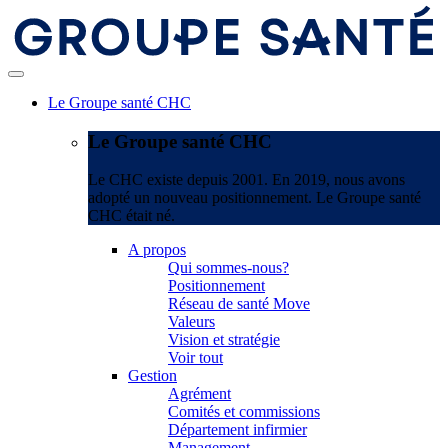
Le Groupe santé CHC
Le Groupe santé CHC
Le CHC existe depuis 2001. En 2019, nous avons
adopté un nouveau positionnement. Le Groupe santé
CHC était né.
A propos
Qui sommes-nous?
Positionnement
Réseau de santé Move
Valeurs
Vision et stratégie
Voir tout
Gestion
Agrément
Comités et commissions
Département infirmier
Management