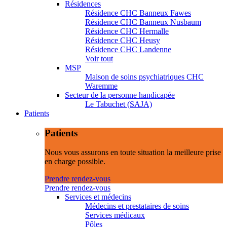
Résidences
Résidence CHC Banneux Fawes
Résidence CHC Banneux Nusbaum
Résidence CHC Hermalle
Résidence CHC Heusy
Résidence CHC Landenne
Voir tout
MSP
Maison de soins psychiatriques CHC
Waremme
Secteur de la personne handicapée
Le Tabuchet (SAJA)
Patients
Patients
Nous vous assurons en toute situation la meilleure prise
en charge possible.
Prendre rendez-vous
Prendre rendez-vous
Services et médecins
Médecins et prestataires de soins
Services médicaux
Pôles