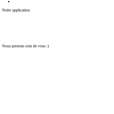
Notre applic
a
tion
Nous pr
e
nons soin
d
e vous :)