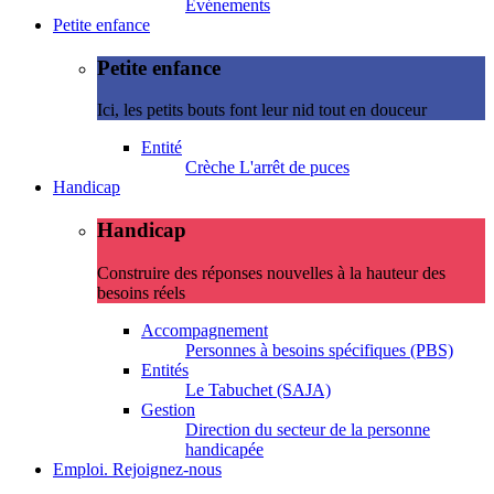
Evénements
Petite enfance
Petite enfance
Ici, les petits bouts font leur nid tout en douceur
Entité
Crèche L'arrêt de puces
Handicap
Handicap
Construire des réponses nouvelles à la hauteur des
besoins réels
Accompagnement
Personnes à besoins spécifiques (PBS)
Entités
Le Tabuchet (SAJA)
Gestion
Direction du secteur de la personne
handicapée
Emploi. Rejoignez-nous