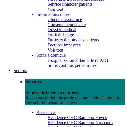
Service financier patients
Voir tout
Informations utiles
Chiens d'assistance
Consentement éclairé
Dossier médical
Droit à l'image
Droits et devoirs des patients
Factures impayées
Voir tout
Soins à domicile
Hospitalisation à domicile (HAD)
Soins continus pédiatriques
Seniors
Seniors
Rendre de la vie aux années
Nos avons défini une partie de notre activité autour de
l'accueil des personnes âgées.
Résidences
Résidence CHC Banneux Fawes
Résidence CHC Banneux Nusbaum