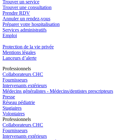
Trouver un service
Trouver une consultation
Prendre RDV
Annuler un rendez-vous
Préparer votre hospitalisation
Services administratifs
Emploi​
Protection de la vie privée
Mentions légales
Lanceurs d’alerte
Pro
f
essionn
e
ls
Collaborateurs CHC
Fournisseurs
Intervenants extérieurs
Médecins généralistes - Médecins/dentistes prescripteurs
Presse
Réseau pédiatrie
Stagiaires
Volontaires
Pro
f
essionn
e
ls
Collaborateurs CHC
Fournisseurs
Intervenants extérieurs