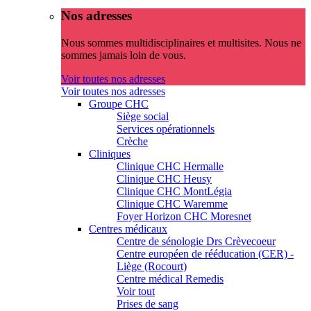
Nos adresses
Nous sommes multidisciplinaires et multisites. Nous ne
sommes jamais loin de vous.
Voir toutes nos adresses
Voir toutes nos adresses
Groupe CHC
Siège social
Services opérationnels
Crèche
Cliniques
Clinique CHC Hermalle
Clinique CHC Heusy
Clinique CHC MontLégia
Clinique CHC Waremme
Foyer Horizon CHC Moresnet
Centres médicaux
Centre de sénologie Drs Crèvecoeur
Centre européen de rééducation (CER) -
Liège (Rocourt)
Centre médical Remedis
Voir tout
Prises de sang