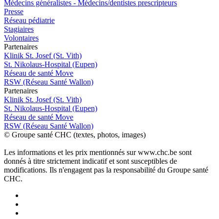
Médecins généralistes - Médecins/dentistes prescripteurs
Presse
Réseau pédiatrie
Stagiaires
Volontaires
P
a
rtenai
r
es
Klinik St. Josef (St. Vith)
St. Nikolaus-Hospital (Eupen)
Réseau de santé Move
RSW (Réseau Santé Wallon)
P
a
rtenai
r
es
Klinik St. Josef (St. Vith)
St. Nikolaus-Hospital (Eupen)
Réseau de santé Move
RSW (Réseau Santé Wallon)
© Groupe santé CHC (textes, photos, images)
Les informations et les prix mentionnés sur www.chc.be sont
donnés à titre strictement indicatif et sont susceptibles de
modifications. Ils n'engagent pas la responsabilité du Groupe santé
CHC.