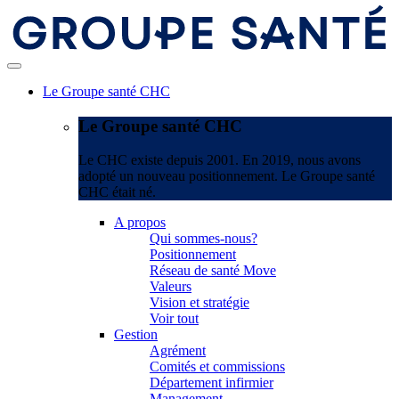
Le Groupe santé CHC
Le Groupe santé CHC
Le CHC existe depuis 2001. En 2019, nous avons
adopté un nouveau positionnement. Le Groupe santé
CHC était né.
A propos
Qui sommes-nous?
Positionnement
Réseau de santé Move
Valeurs
Vision et stratégie
Voir tout
Gestion
Agrément
Comités et commissions
Département infirmier
Management