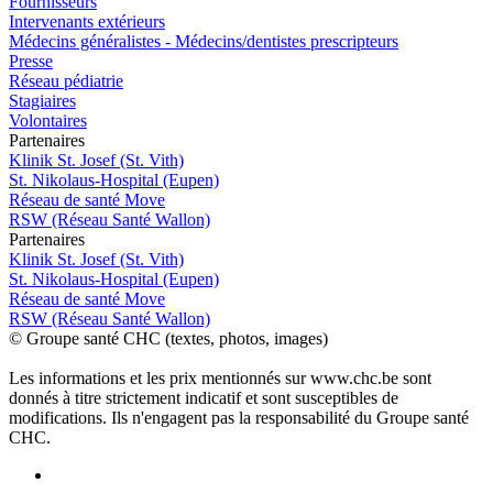
Fournisseurs
Intervenants extérieurs
Médecins généralistes - Médecins/dentistes prescripteurs
Presse
Réseau pédiatrie
Stagiaires
Volontaires
P
a
rtenai
r
es
Klinik St. Josef (St. Vith)
St. Nikolaus-Hospital (Eupen)
Réseau de santé Move
RSW (Réseau Santé Wallon)
P
a
rtenai
r
es
Klinik St. Josef (St. Vith)
St. Nikolaus-Hospital (Eupen)
Réseau de santé Move
RSW (Réseau Santé Wallon)
© Groupe santé CHC (textes, photos, images)
Les informations et les prix mentionnés sur www.chc.be sont
donnés à titre strictement indicatif et sont susceptibles de
modifications. Ils n'engagent pas la responsabilité du Groupe santé
CHC.