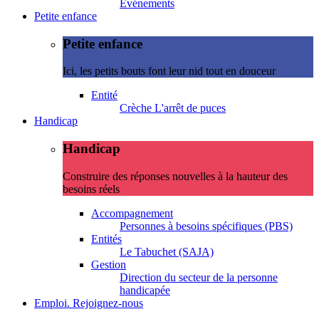
Evénements
Petite enfance
Petite enfance
Ici, les petits bouts font leur nid tout en douceur
Entité
Crèche L'arrêt de puces
Handicap
Handicap
Construire des réponses nouvelles à la hauteur des
besoins réels
Accompagnement
Personnes à besoins spécifiques (PBS)
Entités
Le Tabuchet (SAJA)
Gestion
Direction du secteur de la personne
handicapée
Emploi. Rejoignez-nous