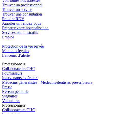
Voir toutes nos adresses
Trouver un professionnel
Trouver un service
Trouver une consultation
Prendre RDV
Annuler un rendez-vous
Préparer votre hospitalisation
Services administratifs
Emploi​
Protection de la vie privée
Mentions légales
Lanceurs d’alerte
Pro
f
essionn
e
ls
Collaborateurs CHC
Fournisseurs
Intervenants extérieurs
Médecins généralistes - Médecins/dentistes prescripteurs
Presse
Réseau pédiatrie
Stagiaires
Volontaires
Pro
f
essionn
e
ls
Collaborateurs CHC