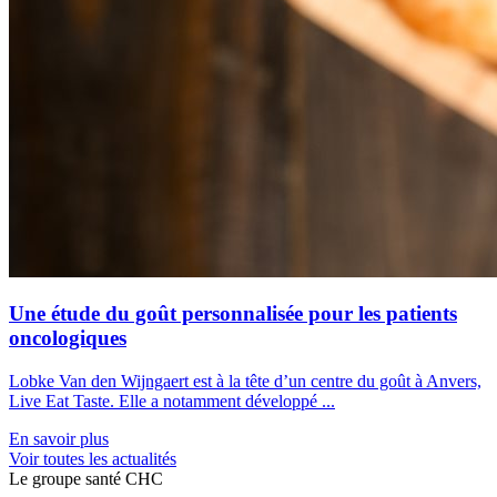
Une étude du goût personnalisée pour les patients
oncologiques
Lobke Van den Wijngaert est à la tête d’un centre du goût à Anvers,
Live Eat Taste. Elle a notamment développé ...
En savoir plus
Voir toutes les actualités
Le
g
roupe s
a
nté CHC