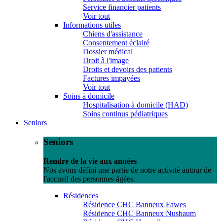
Service financier patients
Voir tout
Informations utiles
Chiens d'assistance
Consentement éclairé
Dossier médical
Droit à l'image
Droits et devoirs des patients
Factures impayées
Voir tout
Soins à domicile
Hospitalisation à domicile (HAD)
Soins continus pédiatriques
Seniors
Seniors
Rendre de la vie aux années
Nos avons défini une partie de notre activité autour de
l'accueil des personnes âgées.
Résidences
Résidence CHC Banneux Fawes
Résidence CHC Banneux Nusbaum