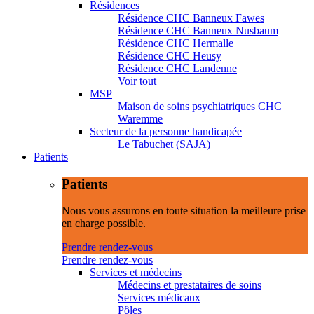
Résidences
Résidence CHC Banneux Fawes
Résidence CHC Banneux Nusbaum
Résidence CHC Hermalle
Résidence CHC Heusy
Résidence CHC Landenne
Voir tout
MSP
Maison de soins psychiatriques CHC
Waremme
Secteur de la personne handicapée
Le Tabuchet (SAJA)
Patients
Patients
Nous vous assurons en toute situation la meilleure prise
en charge possible.
Prendre rendez-vous
Prendre rendez-vous
Services et médecins
Médecins et prestataires de soins
Services médicaux
Pôles