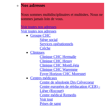
Nos adresses
Nous sommes multidisciplinaires et multisites. Nous ne
sommes jamais loin de vous.
Voir toutes nos adresses
Voir toutes nos adresses
Groupe CHC
Siège social
Services opérationnels
Crèche
Cliniques
Clinique CHC Hermalle
Clinique CHC Heusy
Clinique CHC MontLégia
Clinique CHC Waremme
Foyer Horizon CHC Moresnet
Centres médicaux
Centre de sénologie Drs Crèvecoeur
Centre européen de rééducation (CER) -
Liège (Rocourt)
Centre médical Remedis
Voir tout
Prises de sang