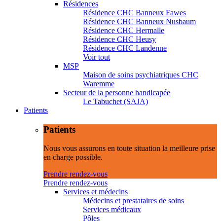
Résidences
Résidence CHC Banneux Fawes
Résidence CHC Banneux Nusbaum
Résidence CHC Hermalle
Résidence CHC Heusy
Résidence CHC Landenne
Voir tout
MSP
Maison de soins psychiatriques CHC
Waremme
Secteur de la personne handicapée
Le Tabuchet (SAJA)
Patients
Patients
Nous vous assurons en toute situation la meilleure prise
en charge possible.
Prendre rendez-vous
Prendre rendez-vous
Services et médecins
Médecins et prestataires de soins
Services médicaux
Pôles