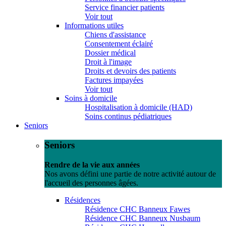
Service financier patients
Voir tout
Informations utiles
Chiens d'assistance
Consentement éclairé
Dossier médical
Droit à l'image
Droits et devoirs des patients
Factures impayées
Voir tout
Soins à domicile
Hospitalisation à domicile (HAD)
Soins continus pédiatriques
Seniors
Seniors
Rendre de la vie aux années
Nos avons défini une partie de notre activité autour de
l'accueil des personnes âgées.
Résidences
Résidence CHC Banneux Fawes
Résidence CHC Banneux Nusbaum