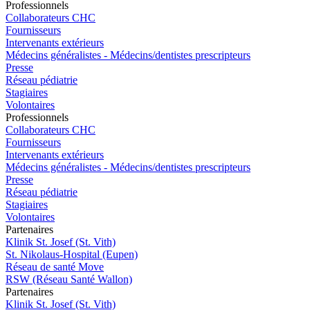
Pro
f
essionn
e
ls
Collaborateurs CHC
Fournisseurs
Intervenants extérieurs
Médecins généralistes - Médecins/dentistes prescripteurs
Presse
Réseau pédiatrie
Stagiaires
Volontaires
Pro
f
essionn
e
ls
Collaborateurs CHC
Fournisseurs
Intervenants extérieurs
Médecins généralistes - Médecins/dentistes prescripteurs
Presse
Réseau pédiatrie
Stagiaires
Volontaires
P
a
rtenai
r
es
Klinik St. Josef (St. Vith)
St. Nikolaus-Hospital (Eupen)
Réseau de santé Move
RSW (Réseau Santé Wallon)
P
a
rtenai
r
es
Klinik St. Josef (St. Vith)