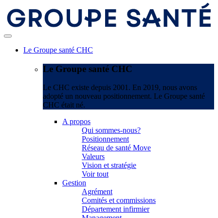
Le Groupe santé CHC
Le Groupe santé CHC
Le CHC existe depuis 2001. En 2019, nous avons
adopté un nouveau positionnement. Le Groupe santé
CHC était né.
A propos
Qui sommes-nous?
Positionnement
Réseau de santé Move
Valeurs
Vision et stratégie
Voir tout
Gestion
Agrément
Comités et commissions
Département infirmier
Management