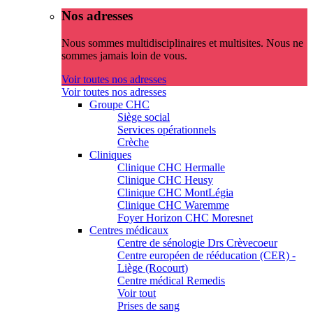
Nos adresses
Nous sommes multidisciplinaires et multisites. Nous ne
sommes jamais loin de vous.
Voir toutes nos adresses
Voir toutes nos adresses
Groupe CHC
Siège social
Services opérationnels
Crèche
Cliniques
Clinique CHC Hermalle
Clinique CHC Heusy
Clinique CHC MontLégia
Clinique CHC Waremme
Foyer Horizon CHC Moresnet
Centres médicaux
Centre de sénologie Drs Crèvecoeur
Centre européen de rééducation (CER) -
Liège (Rocourt)
Centre médical Remedis
Voir tout
Prises de sang