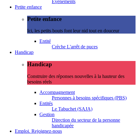
Evénements
Petite enfance
Petite enfance
Ici, les petits bouts font leur nid tout en douceur
Entité
Crèche L'arrêt de puces
Handicap
Handicap
Construire des réponses nouvelles à la hauteur des
besoins réels
Accompagnement
Personnes à besoins spécifiques (PBS)
Entités
Le Tabuchet (SAJA)
Gestion
Direction du secteur de la personne
handicapée
Emploi. Rejoignez-nous