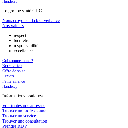
Handicap
Le
g
roupe s
a
nté CHC
Nous croyons à la bienveillance
Nos valeurs
:
respect
bien-être
responsabilité
excellence
Qui sommes-nous?
Notre vision
Offre de soins
Seniors
Petite enfance
Handicap
In
f
ormations pra
t
iques
Voir toutes nos adresses
Trouver un professionnel
Trouver un service
Trouver une consultation
Prendre RDV