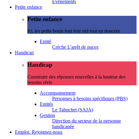
Evénements
Petite enfance
Petite enfance
Ici, les petits bouts font leur nid tout en douceur
Entité
Crèche L'arrêt de puces
Handicap
Handicap
Construire des réponses nouvelles à la hauteur des
besoins réels
Accompagnement
Personnes à besoins spécifiques (PBS)
Entités
Le Tabuchet (SAJA)
Gestion
Direction du secteur de la personne
handicapée
Emploi. Rejoignez-nous