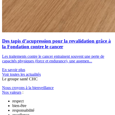
Des tapis d’acupression pour la revalidation grâce à
la Fondation contre le cancer
Les traitements contre le cancer entrainent souvent une perte de
capacités physiques (force et endurance), une augmen...
En savoir plus
Voir toutes les actualités
Le
g
roupe s
a
nté CHC
Nous croyons à la bienveillance
Nos valeurs
:
respect
bien-être
responsabilité
excellence