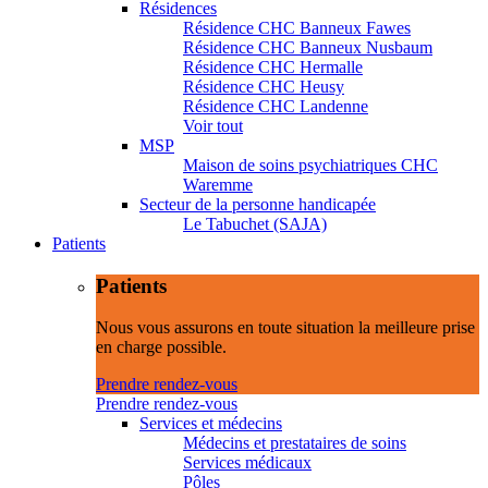
Résidences
Résidence CHC Banneux Fawes
Résidence CHC Banneux Nusbaum
Résidence CHC Hermalle
Résidence CHC Heusy
Résidence CHC Landenne
Voir tout
MSP
Maison de soins psychiatriques CHC
Waremme
Secteur de la personne handicapée
Le Tabuchet (SAJA)
Patients
Patients
Nous vous assurons en toute situation la meilleure prise
en charge possible.
Prendre rendez-vous
Prendre rendez-vous
Services et médecins
Médecins et prestataires de soins
Services médicaux
Pôles