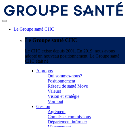
Le Groupe santé CHC
Le Groupe santé CHC
Le CHC existe depuis 2001. En 2019, nous avons
adopté un nouveau positionnement. Le Groupe santé
CHC était né.
A propos
Qui sommes-nous?
Positionnement
Réseau de santé Move
Valeurs
Vision et stratégie
Voir tout
Gestion
Agrément
Comités et commissions
Département infirmier
Management