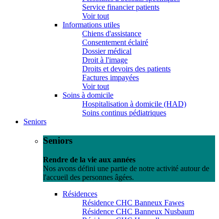
Service financier patients
Voir tout
Informations utiles
Chiens d'assistance
Consentement éclairé
Dossier médical
Droit à l'image
Droits et devoirs des patients
Factures impayées
Voir tout
Soins à domicile
Hospitalisation à domicile (HAD)
Soins continus pédiatriques
Seniors
Seniors
Rendre de la vie aux années
Nos avons défini une partie de notre activité autour de
l'accueil des personnes âgées.
Résidences
Résidence CHC Banneux Fawes
Résidence CHC Banneux Nusbaum