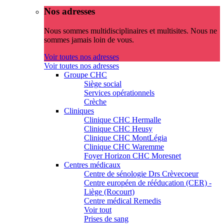
Nos adresses
Nous sommes multidisciplinaires et multisites. Nous ne
sommes jamais loin de vous.
Voir toutes nos adresses
Voir toutes nos adresses
Groupe CHC
Siège social
Services opérationnels
Crèche
Cliniques
Clinique CHC Hermalle
Clinique CHC Heusy
Clinique CHC MontLégia
Clinique CHC Waremme
Foyer Horizon CHC Moresnet
Centres médicaux
Centre de sénologie Drs Crèvecoeur
Centre européen de rééducation (CER) -
Liège (Rocourt)
Centre médical Remedis
Voir tout
Prises de sang