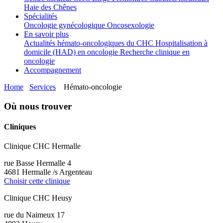
Haie des Chênes
Spécialités
Oncologie gynécologique
Oncosexologie
En savoir plus
Actualités hémato-oncologiques du CHC
Hospitalisation à
domicile (HAD) en oncologie
Recherche clinique en
oncologie
Accompagnement
Home
Services
Hémato-oncologie
Où nous trouver
Cliniques
Clinique CHC Hermalle
rue Basse Hermalle 4
4681 Hermalle /s Argenteau
Choisir cette clinique
Clinique CHC Heusy
rue du Naimeux 17