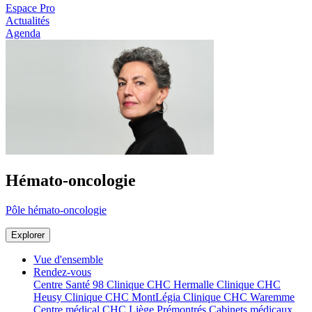
Espace Pro
Actualités
Agenda
Hémato-oncologie
Pôle hémato-oncologie
Explorer
Vue d'ensemble
Rendez-vous
Centre Santé 98
Clinique CHC Hermalle
Clinique CHC
Heusy
Clinique CHC MontLégia
Clinique CHC Waremme
Centre médical CHC Liège Prémontrés
Cabinets médicaux