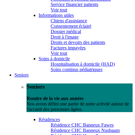
Service financier patients
Voir tout
Informations utiles
Chiens d'assistance
Consentement éclairé
Dossier médical
Droit à l'image
Droits et devoirs des patients
Factures impayées
Voir tout
Soins à domicile
Hospitalisation à domicile (HAD)
Soins continus pédiatriques
Seniors
Seniors
Rendre de la vie aux années
Nos avons défini une partie de notre activité autour de
l'accueil des personnes âgées.
Résidences
Résidence CHC Banneux Fawes
Résidence CHC Banneux Nusbaum