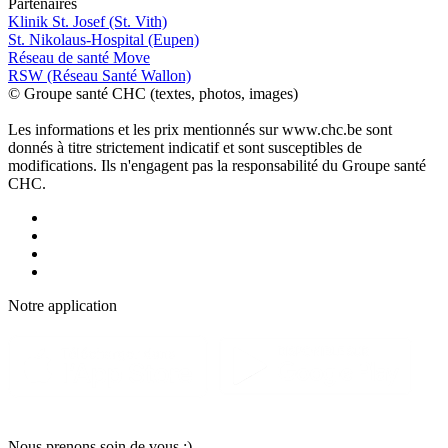
P
a
rtenai
r
es
Klinik St. Josef (St. Vith)
St. Nikolaus-Hospital (Eupen)
Réseau de santé Move
RSW (Réseau Santé Wallon)
© Groupe santé CHC (textes, photos, images)
Les informations et les prix mentionnés sur www.chc.be sont
donnés à titre strictement indicatif et sont susceptibles de
modifications. Ils n'engagent pas la responsabilité du Groupe santé
CHC.
Notre applic
a
tion
Nous pr
e
nons soin
d
e vous :)