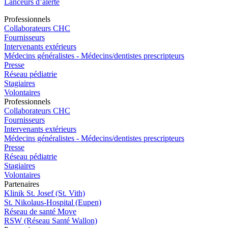
Lanceurs d’alerte
Pro
f
essionn
e
ls
Collaborateurs CHC
Fournisseurs
Intervenants extérieurs
Médecins généralistes - Médecins/dentistes prescripteurs
Presse
Réseau pédiatrie
Stagiaires
Volontaires
Pro
f
essionn
e
ls
Collaborateurs CHC
Fournisseurs
Intervenants extérieurs
Médecins généralistes - Médecins/dentistes prescripteurs
Presse
Réseau pédiatrie
Stagiaires
Volontaires
P
a
rtenai
r
es
Klinik St. Josef (St. Vith)
St. Nikolaus-Hospital (Eupen)
Réseau de santé Move
RSW (Réseau Santé Wallon)