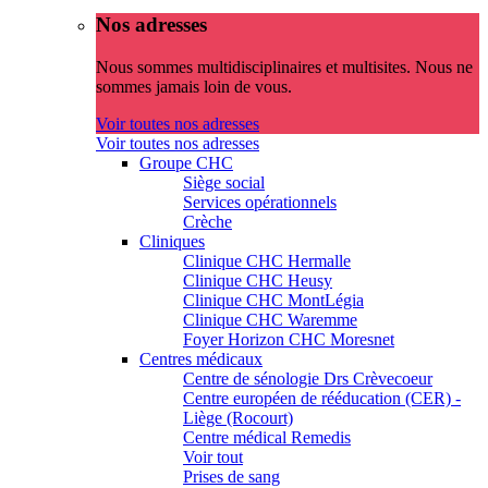
Nos adresses
Nous sommes multidisciplinaires et multisites. Nous ne
sommes jamais loin de vous.
Voir toutes nos adresses
Voir toutes nos adresses
Groupe CHC
Siège social
Services opérationnels
Crèche
Cliniques
Clinique CHC Hermalle
Clinique CHC Heusy
Clinique CHC MontLégia
Clinique CHC Waremme
Foyer Horizon CHC Moresnet
Centres médicaux
Centre de sénologie Drs Crèvecoeur
Centre européen de rééducation (CER) -
Liège (Rocourt)
Centre médical Remedis
Voir tout
Prises de sang