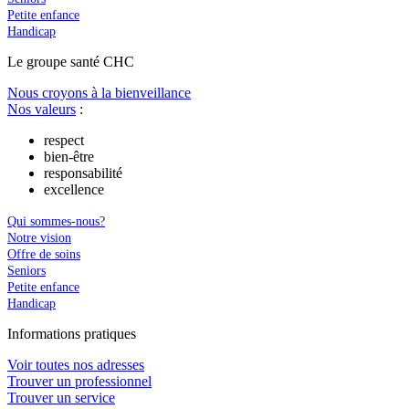
Petite enfance
Handicap
Le
g
roupe s
a
nté CHC
Nous croyons à la bienveillance
Nos valeurs
:
respect
bien-être
responsabilité
excellence
Qui sommes-nous?
Notre vision
Offre de soins
Seniors
Petite enfance
Handicap
In
f
ormations pra
t
iques
Voir toutes nos adresses
Trouver un professionnel
Trouver un service