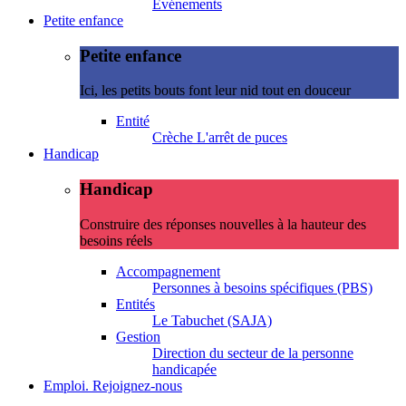
Evénements
Petite enfance
Petite enfance
Ici, les petits bouts font leur nid tout en douceur
Entité
Crèche L'arrêt de puces
Handicap
Handicap
Construire des réponses nouvelles à la hauteur des
besoins réels
Accompagnement
Personnes à besoins spécifiques (PBS)
Entités
Le Tabuchet (SAJA)
Gestion
Direction du secteur de la personne
handicapée
Emploi. Rejoignez-nous