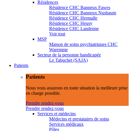
Résidences
Résidence CHC Banneux Fawes
Résidence CHC Banneux Nusbaum
Résidence CHC Hermalle
Résidence CHC Heusy
Résidence CHC Landenne
Voir tout
MSP
Maison de soins psychiatriques CHC
Waremme
Secteur de la personne handicapée
Le Tabuchet (SAJA)
Patients
Patients
Nous vous assurons en toute situation la meilleure prise
en charge possible.
Prendre rendez-vous
Prendre rendez-vous
Services et médecins
Médecins et prestataires de soins
Services médicaux
Pôles