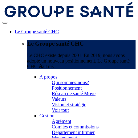
Le Groupe santé CHC
Le Groupe santé CHC
Le CHC existe depuis 2001. En 2019, nous avons
adopté un nouveau positionnement. Le Groupe santé
CHC était né.
A propos
Qui sommes-nous?
Positionnement
Réseau de santé Move
Valeurs
Vision et stratégie
Voir tout
Gestion
Agrément
Comités et commissions
Département infirmier
Management