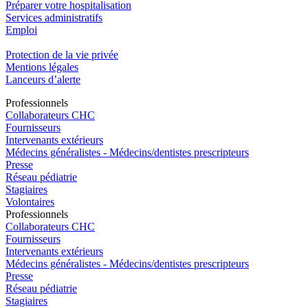
Préparer votre hospitalisation
Services administratifs
Emploi​
Protection de la vie privée
Mentions légales
Lanceurs d’alerte
Pro
f
essionn
e
ls
Collaborateurs CHC
Fournisseurs
Intervenants extérieurs
Médecins généralistes - Médecins/dentistes prescripteurs
Presse
Réseau pédiatrie
Stagiaires
Volontaires
Pro
f
essionn
e
ls
Collaborateurs CHC
Fournisseurs
Intervenants extérieurs
Médecins généralistes - Médecins/dentistes prescripteurs
Presse
Réseau pédiatrie
Stagiaires