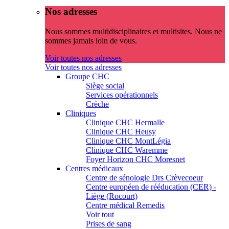
Nos adresses
Nous sommes multidisciplinaires et multisites. Nous ne
sommes jamais loin de vous.
Voir toutes nos adresses
Voir toutes nos adresses
Groupe CHC
Siège social
Services opérationnels
Crèche
Cliniques
Clinique CHC Hermalle
Clinique CHC Heusy
Clinique CHC MontLégia
Clinique CHC Waremme
Foyer Horizon CHC Moresnet
Centres médicaux
Centre de sénologie Drs Crèvecoeur
Centre européen de rééducation (CER) -
Liège (Rocourt)
Centre médical Remedis
Voir tout
Prises de sang