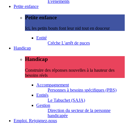
Evénements
Petite enfance
Petite enfance
Ici, les petits bouts font leur nid tout en douceur
Entité
Crèche L'arrêt de puces
Handicap
Handicap
Construire des réponses nouvelles à la hauteur des
besoins réels
Accompagnement
Personnes à besoins spécifiques (PBS)
Entités
Le Tabuchet (SAJA)
Gestion
Direction du secteur de la personne
handicapée
Emploi. Rejoignez-nous