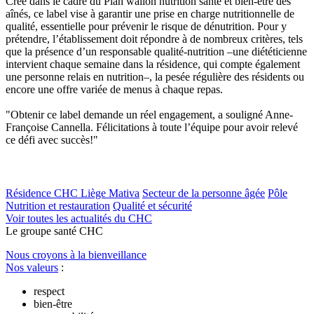
Créé dans le cadre du Plan wallon nutrition santé et bien-être des
aînés, ce label vise à garantir une prise en charge nutritionnelle de
qualité, essentielle pour prévenir le risque de dénutrition. Pour y
prétendre, l’établissement doit répondre à de nombreux critères, tels
que la présence d’un responsable qualité-nutrition –une diététicienne
intervient chaque semaine dans la résidence, qui compte également
une personne relais en nutrition–, la pesée régulière des résidents ou
encore une offre variée de menus à chaque repas.
"Obtenir ce label demande un réel engagement, a souligné Anne-
Françoise Cannella. Félicitations à toute l’équipe pour avoir relevé
ce défi avec succès!"
Résidence CHC Liège Mativa
Secteur de la personne âgée
Pôle
Nutrition et restauration
Qualité et sécurité
Voir toutes les actualités du CHC
Le
g
roupe s
a
nté CHC
Nous croyons à la bienveillance
Nos valeurs
:
respect
bien-être