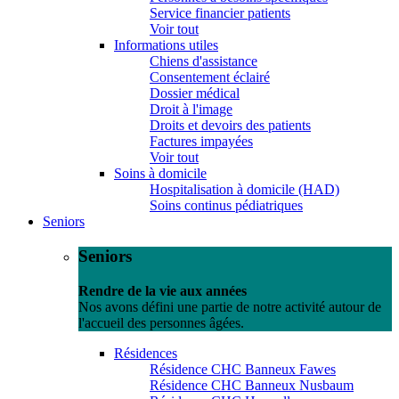
Service financier patients
Voir tout
Informations utiles
Chiens d'assistance
Consentement éclairé
Dossier médical
Droit à l'image
Droits et devoirs des patients
Factures impayées
Voir tout
Soins à domicile
Hospitalisation à domicile (HAD)
Soins continus pédiatriques
Seniors
Seniors
Rendre de la vie aux années
Nos avons défini une partie de notre activité autour de
l'accueil des personnes âgées.
Résidences
Résidence CHC Banneux Fawes
Résidence CHC Banneux Nusbaum