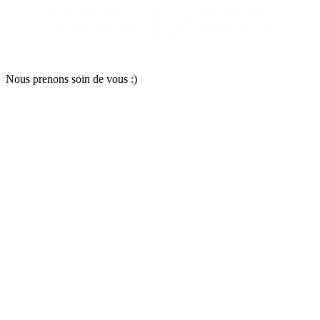
Nous pr
e
nons soin
d
e vous :)