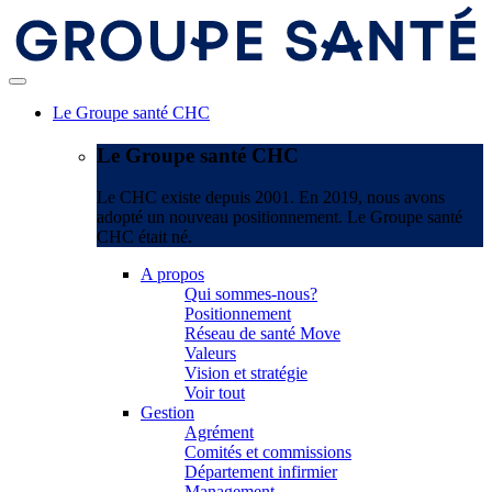
Le Groupe santé CHC
Le Groupe santé CHC
Le CHC existe depuis 2001. En 2019, nous avons
adopté un nouveau positionnement. Le Groupe santé
CHC était né.
A propos
Qui sommes-nous?
Positionnement
Réseau de santé Move
Valeurs
Vision et stratégie
Voir tout
Gestion
Agrément
Comités et commissions
Département infirmier
Management