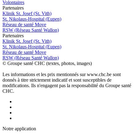
Volontaires
P
a
rtenai
r
es
Klinik St. Josef (St. Vith)
St. Nikolaus-Hospital (Eupen)
Réseau de santé Move
RSW (Réseau Santé Wallon)
P
a
rtenai
r
es
Klinik St. Josef (St. Vith)
St. Nikolaus-Hospital (Eupen)
Réseau de santé Move
RSW (Réseau Santé Wallon)
© Groupe santé CHC (textes, photos, images)
Les informations et les prix mentionnés sur www.chc.be sont
donnés à titre strictement indicatif et sont susceptibles de
modifications. Ils n'engagent pas la responsabilité du Groupe santé
CHC.
Notre applic
a
tion