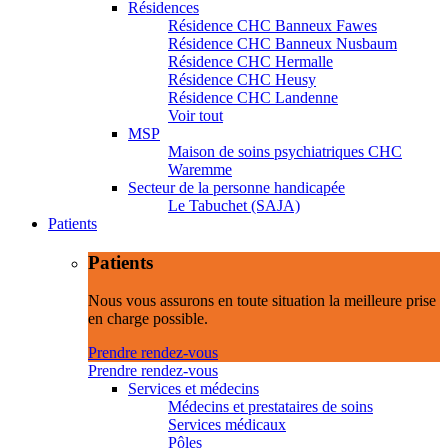
Résidences
Résidence CHC Banneux Fawes
Résidence CHC Banneux Nusbaum
Résidence CHC Hermalle
Résidence CHC Heusy
Résidence CHC Landenne
Voir tout
MSP
Maison de soins psychiatriques CHC
Waremme
Secteur de la personne handicapée
Le Tabuchet (SAJA)
Patients
Patients
Nous vous assurons en toute situation la meilleure prise
en charge possible.
Prendre rendez-vous
Prendre rendez-vous
Services et médecins
Médecins et prestataires de soins
Services médicaux
Pôles