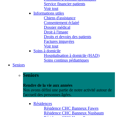
Service financier patients
Voir tout
Informations utiles
Chiens d'assistance
Consentement éclairé
Dossier médical
Droit à l'image
Droits et devoirs des patients
Factures impayées
Voir tout
Soins à domicile
Hospitalisation à domicile (HAD)
Soins continus pédiatriques
Seniors
Seniors
Rendre de la vie aux années
Nos avons défini une partie de notre activité autour de
l'accueil des personnes âgées.
Résidences
Résidence CHC Banneux Fawes
Résidence CHC Banneux Nusbaum