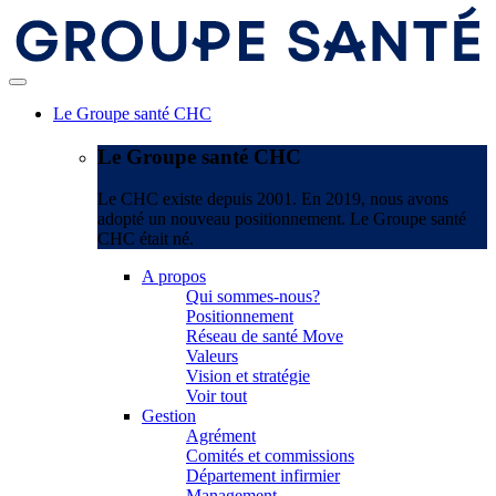
Le Groupe santé CHC
Le Groupe santé CHC
Le CHC existe depuis 2001. En 2019, nous avons
adopté un nouveau positionnement. Le Groupe santé
CHC était né.
A propos
Qui sommes-nous?
Positionnement
Réseau de santé Move
Valeurs
Vision et stratégie
Voir tout
Gestion
Agrément
Comités et commissions
Département infirmier
Management