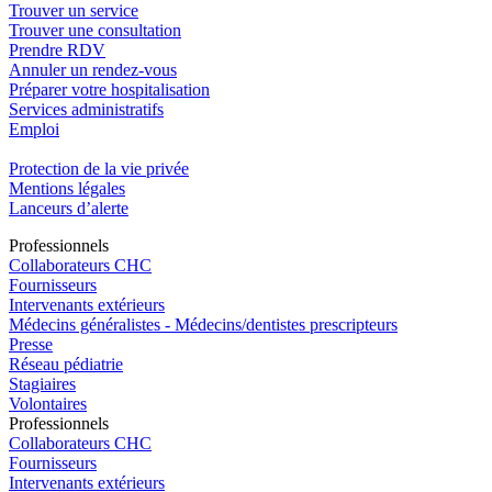
Trouver un service
Trouver une consultation
Prendre RDV
Annuler un rendez-vous
Préparer votre hospitalisation
Services administratifs
Emploi​
Protection de la vie privée
Mentions légales
Lanceurs d’alerte
Pro
f
essionn
e
ls
Collaborateurs CHC
Fournisseurs
Intervenants extérieurs
Médecins généralistes - Médecins/dentistes prescripteurs
Presse
Réseau pédiatrie
Stagiaires
Volontaires
Pro
f
essionn
e
ls
Collaborateurs CHC
Fournisseurs
Intervenants extérieurs