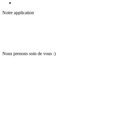
Notre applic
a
tion
Nous pr
e
nons soin
d
e vous :)