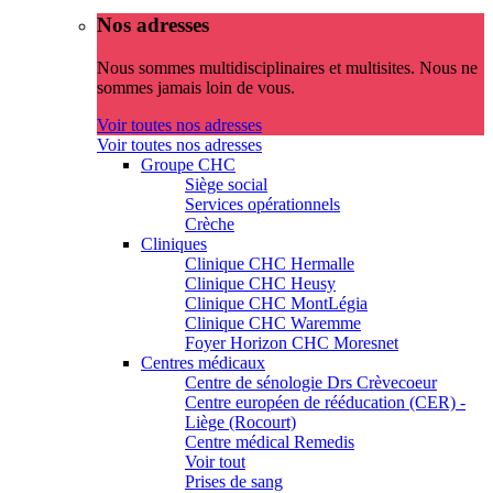
Nos adresses
Nous sommes multidisciplinaires et multisites. Nous ne
sommes jamais loin de vous.
Voir toutes nos adresses
Voir toutes nos adresses
Groupe CHC
Siège social
Services opérationnels
Crèche
Cliniques
Clinique CHC Hermalle
Clinique CHC Heusy
Clinique CHC MontLégia
Clinique CHC Waremme
Foyer Horizon CHC Moresnet
Centres médicaux
Centre de sénologie Drs Crèvecoeur
Centre européen de rééducation (CER) -
Liège (Rocourt)
Centre médical Remedis
Voir tout
Prises de sang