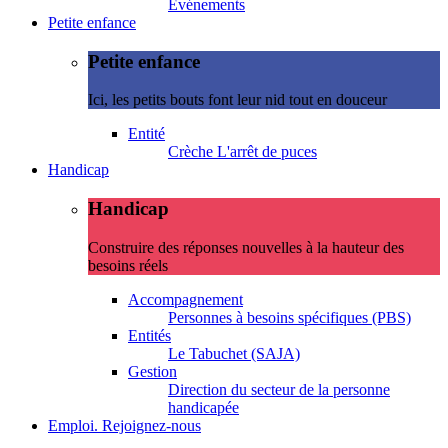
Evénements
Petite enfance
Petite enfance
Ici, les petits bouts font leur nid tout en douceur
Entité
Crèche L'arrêt de puces
Handicap
Handicap
Construire des réponses nouvelles à la hauteur des
besoins réels
Accompagnement
Personnes à besoins spécifiques (PBS)
Entités
Le Tabuchet (SAJA)
Gestion
Direction du secteur de la personne
handicapée
Emploi. Rejoignez-nous