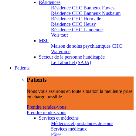
Résidences
Résidence CHC Banneux Fawes
Résidence CHC Banneux Nusbaum
Résidence CHC Hermalle
Résidence CHC Heusy
Résidence CHC Landenne
Voir tout
MSP
Maison de soins psychiatriques CHC
Waremme
Secteur de la personne handicapée
Le Tabuchet (SAJA)
Patients
Patients
Nous vous assurons en toute situation la meilleure prise
en charge possible.
Prendre rendez-vous
Prendre rendez-vous
Services et médecins
Médecins et prestataires de soins
Services médicaux
Pôles