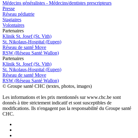
Médecins généralistes - Médecins/dentistes prescripteurs
Presse
Réseau pédiatrie
Stagiaires
Volontaires
P
a
rtenai
r
es
Klinik St. Josef (St. Vith)
St. Nikolaus-Hospital (Eupen)
Réseau de santé Move
RSW (Réseau Santé Wallon)
P
a
rtenai
r
es
Klinik St. Josef (St. Vith)
St. Nikolaus-Hospital (Eupen)
Réseau de santé Move
RSW (Réseau Santé Wallon)
© Groupe santé CHC (textes, photos, images)
Les informations et les prix mentionnés sur www.chc.be sont
donnés à titre strictement indicatif et sont susceptibles de
modifications. Ils n'engagent pas la responsabilité du Groupe santé
CHC.