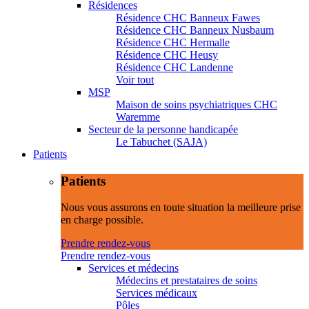
Résidences
Résidence CHC Banneux Fawes
Résidence CHC Banneux Nusbaum
Résidence CHC Hermalle
Résidence CHC Heusy
Résidence CHC Landenne
Voir tout
MSP
Maison de soins psychiatriques CHC
Waremme
Secteur de la personne handicapée
Le Tabuchet (SAJA)
Patients
Patients
Nous vous assurons en toute situation la meilleure prise
en charge possible.
Prendre rendez-vous
Prendre rendez-vous
Services et médecins
Médecins et prestataires de soins
Services médicaux
Pôles