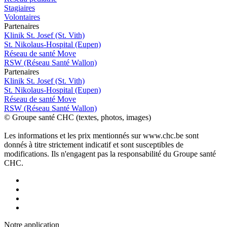
Stagiaires
Volontaires
P
a
rtenai
r
es
Klinik St. Josef (St. Vith)
St. Nikolaus-Hospital (Eupen)
Réseau de santé Move
RSW (Réseau Santé Wallon)
P
a
rtenai
r
es
Klinik St. Josef (St. Vith)
St. Nikolaus-Hospital (Eupen)
Réseau de santé Move
RSW (Réseau Santé Wallon)
© Groupe santé CHC (textes, photos, images)
Les informations et les prix mentionnés sur www.chc.be sont
donnés à titre strictement indicatif et sont susceptibles de
modifications. Ils n'engagent pas la responsabilité du Groupe santé
CHC.
Notre applic
a
tion