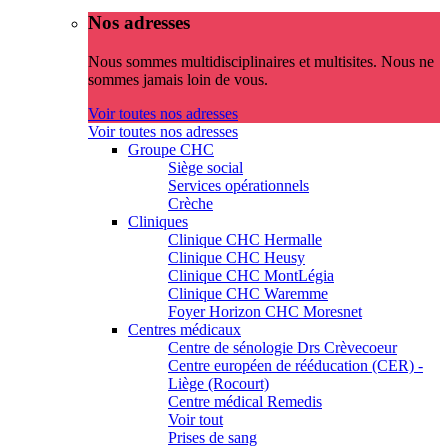
Nos adresses
Nous sommes multidisciplinaires et multisites. Nous ne
sommes jamais loin de vous.
Voir toutes nos adresses
Voir toutes nos adresses
Groupe CHC
Siège social
Services opérationnels
Crèche
Cliniques
Clinique CHC Hermalle
Clinique CHC Heusy
Clinique CHC MontLégia
Clinique CHC Waremme
Foyer Horizon CHC Moresnet
Centres médicaux
Centre de sénologie Drs Crèvecoeur
Centre européen de rééducation (CER) -
Liège (Rocourt)
Centre médical Remedis
Voir tout
Prises de sang