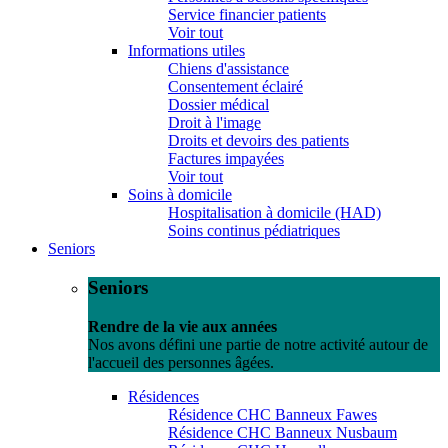
Service financier patients
Voir tout
Informations utiles
Chiens d'assistance
Consentement éclairé
Dossier médical
Droit à l'image
Droits et devoirs des patients
Factures impayées
Voir tout
Soins à domicile
Hospitalisation à domicile (HAD)
Soins continus pédiatriques
Seniors
Seniors
Rendre de la vie aux années
Nos avons défini une partie de notre activité autour de
l'accueil des personnes âgées.
Résidences
Résidence CHC Banneux Fawes
Résidence CHC Banneux Nusbaum