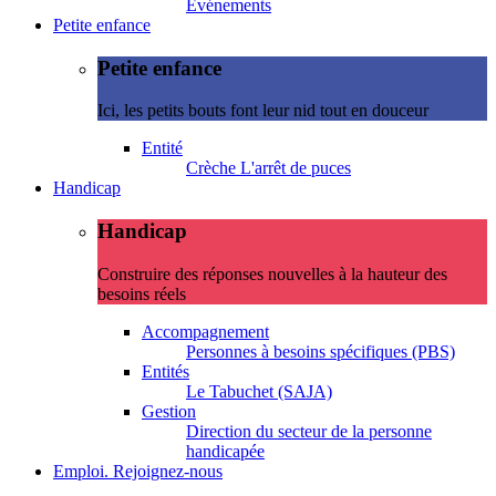
Evénements
Petite enfance
Petite enfance
Ici, les petits bouts font leur nid tout en douceur
Entité
Crèche L'arrêt de puces
Handicap
Handicap
Construire des réponses nouvelles à la hauteur des
besoins réels
Accompagnement
Personnes à besoins spécifiques (PBS)
Entités
Le Tabuchet (SAJA)
Gestion
Direction du secteur de la personne
handicapée
Emploi. Rejoignez-nous