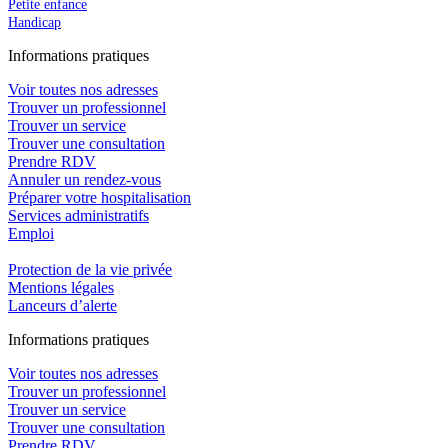
Petite enfance
Handicap
In
f
ormations pra
t
iques
Voir toutes nos adresses
Trouver un professionnel
Trouver un service
Trouver une consultation
Prendre RDV
Annuler un rendez-vous
Préparer votre hospitalisation
Services administratifs
Emploi​
Protection de la vie privée
Mentions légales
Lanceurs d’alerte
In
f
ormations pra
t
iques
Voir toutes nos adresses
Trouver un professionnel
Trouver un service
Trouver une consultation
Prendre RDV