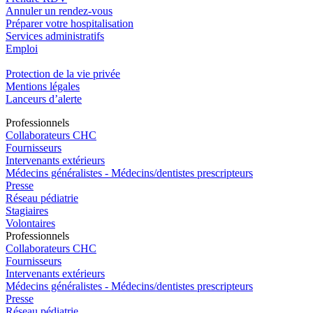
Annuler un rendez-vous
Préparer votre hospitalisation
Services administratifs
Emploi​
Protection de la vie privée
Mentions légales
Lanceurs d’alerte
Pro
f
essionn
e
ls
Collaborateurs CHC
Fournisseurs
Intervenants extérieurs
Médecins généralistes - Médecins/dentistes prescripteurs
Presse
Réseau pédiatrie
Stagiaires
Volontaires
Pro
f
essionn
e
ls
Collaborateurs CHC
Fournisseurs
Intervenants extérieurs
Médecins généralistes - Médecins/dentistes prescripteurs
Presse
Réseau pédiatrie