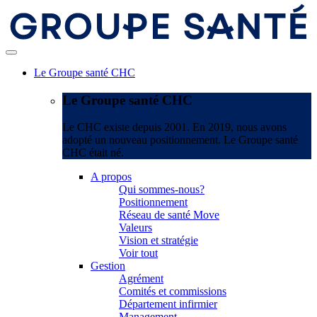
Le Groupe santé CHC
Le Groupe santé CHC
Le CHC existe depuis 2001. En 2019, nous avons
adopté un nouveau positionnement. Le Groupe santé
CHC était né.
A propos
Qui sommes-nous?
Positionnement
Réseau de santé Move
Valeurs
Vision et stratégie
Voir tout
Gestion
Agrément
Comités et commissions
Département infirmier
Management