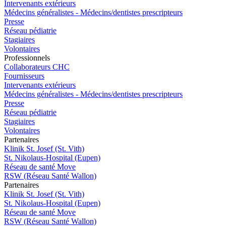
Intervenants extérieurs
Médecins généralistes - Médecins/dentistes prescripteurs
Presse
Réseau pédiatrie
Stagiaires
Volontaires
Pro
f
essionn
e
ls
Collaborateurs CHC
Fournisseurs
Intervenants extérieurs
Médecins généralistes - Médecins/dentistes prescripteurs
Presse
Réseau pédiatrie
Stagiaires
Volontaires
P
a
rtenai
r
es
Klinik St. Josef (St. Vith)
St. Nikolaus-Hospital (Eupen)
Réseau de santé Move
RSW (Réseau Santé Wallon)
P
a
rtenai
r
es
Klinik St. Josef (St. Vith)
St. Nikolaus-Hospital (Eupen)
Réseau de santé Move
RSW (Réseau Santé Wallon)