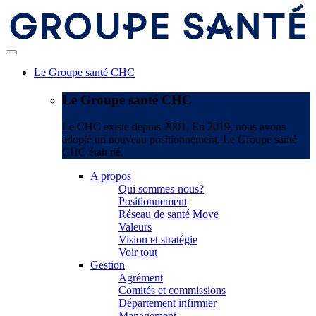
Le Groupe santé CHC
Le Groupe santé CHC
Le CHC existe depuis 2001. En 2019, nous avons
adopté un nouveau positionnement. Le Groupe santé
CHC était né.
A propos
Qui sommes-nous?
Positionnement
Réseau de santé Move
Valeurs
Vision et stratégie
Voir tout
Gestion
Agrément
Comités et commissions
Département infirmier
Management