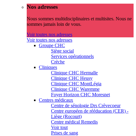
Nos adresses
Nous sommes multidisciplinaires et multisites. Nous ne
sommes jamais loin de vous.
Voir toutes nos adresses
Voir toutes nos adresses
Groupe CHC
Siège social
Services opérationnels
Crèche
Cliniques
Clinique CHC Hermalle
Clinique CHC Heusy
Clinique CHC MontLégia
Clinique CHC Waremme
Foyer Horizon CHC Moresnet
Centres médicaux
Centre de sénologie Drs Crèvecoeur
Centre européen de rééducation (CER) -
Liège (Rocourt)
Centre médical Remedis
Voir tout
Prises de sang