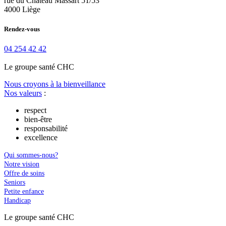
rue du Château Massart 51/53
4000 Liège
Rendez-vous
04 254 42 42
Le
g
roupe s
a
nté CHC
Nous croyons à la bienveillance
Nos valeurs
:
respect
bien-être
responsabilité
excellence
Qui sommes-nous?
Notre vision
Offre de soins
Seniors
Petite enfance
Handicap
Le
g
roupe s
a
nté CHC