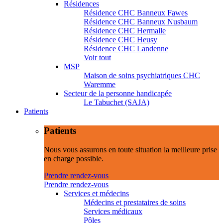
Résidences
Résidence CHC Banneux Fawes
Résidence CHC Banneux Nusbaum
Résidence CHC Hermalle
Résidence CHC Heusy
Résidence CHC Landenne
Voir tout
MSP
Maison de soins psychiatriques CHC
Waremme
Secteur de la personne handicapée
Le Tabuchet (SAJA)
Patients
Patients
Nous vous assurons en toute situation la meilleure prise
en charge possible.
Prendre rendez-vous
Prendre rendez-vous
Services et médecins
Médecins et prestataires de soins
Services médicaux
Pôles