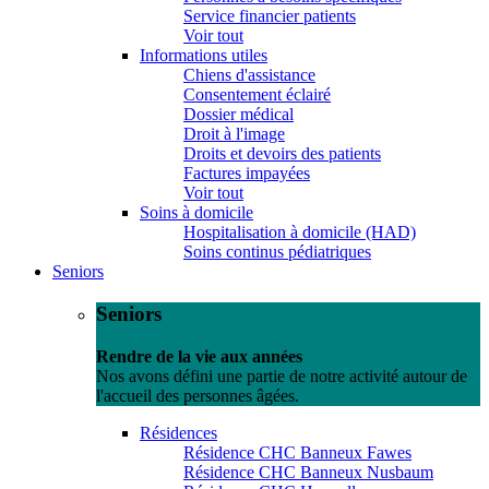
Service financier patients
Voir tout
Informations utiles
Chiens d'assistance
Consentement éclairé
Dossier médical
Droit à l'image
Droits et devoirs des patients
Factures impayées
Voir tout
Soins à domicile
Hospitalisation à domicile (HAD)
Soins continus pédiatriques
Seniors
Seniors
Rendre de la vie aux années
Nos avons défini une partie de notre activité autour de
l'accueil des personnes âgées.
Résidences
Résidence CHC Banneux Fawes
Résidence CHC Banneux Nusbaum