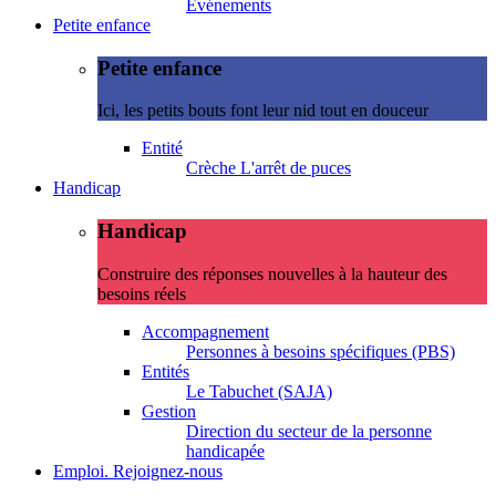
Evénements
Petite enfance
Petite enfance
Ici, les petits bouts font leur nid tout en douceur
Entité
Crèche L'arrêt de puces
Handicap
Handicap
Construire des réponses nouvelles à la hauteur des
besoins réels
Accompagnement
Personnes à besoins spécifiques (PBS)
Entités
Le Tabuchet (SAJA)
Gestion
Direction du secteur de la personne
handicapée
Emploi. Rejoignez-nous