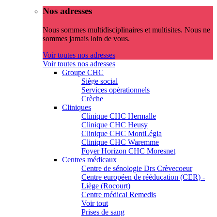
Nos adresses
Nous sommes multidisciplinaires et multisites. Nous ne
sommes jamais loin de vous.
Voir toutes nos adresses
Voir toutes nos adresses
Groupe CHC
Siège social
Services opérationnels
Crèche
Cliniques
Clinique CHC Hermalle
Clinique CHC Heusy
Clinique CHC MontLégia
Clinique CHC Waremme
Foyer Horizon CHC Moresnet
Centres médicaux
Centre de sénologie Drs Crèvecoeur
Centre européen de rééducation (CER) -
Liège (Rocourt)
Centre médical Remedis
Voir tout
Prises de sang