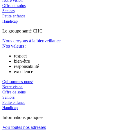
Notre vision
Offre de soins
Seniors
Petite enfance
Handicap
Le
g
roupe s
a
nté CHC
Nous croyons à la bienveillance
Nos valeurs
:
respect
bien-être
responsabilité
excellence
Qui sommes-nous?
Notre vision
Offre de soins
Seniors
Petite enfance
Handicap
In
f
ormations pra
t
iques
Voir toutes nos adresses