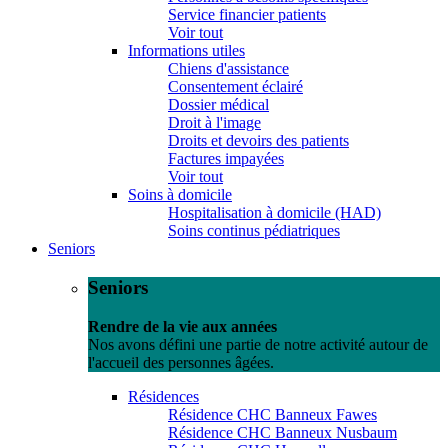
Service financier patients
Voir tout
Informations utiles
Chiens d'assistance
Consentement éclairé
Dossier médical
Droit à l'image
Droits et devoirs des patients
Factures impayées
Voir tout
Soins à domicile
Hospitalisation à domicile (HAD)
Soins continus pédiatriques
Seniors
Seniors
Rendre de la vie aux années
Nos avons défini une partie de notre activité autour de
l'accueil des personnes âgées.
Résidences
Résidence CHC Banneux Fawes
Résidence CHC Banneux Nusbaum