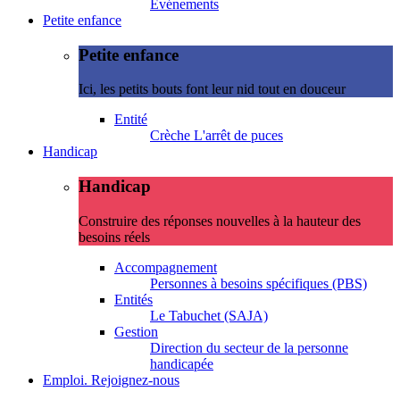
Evénements
Petite enfance
Petite enfance
Ici, les petits bouts font leur nid tout en douceur
Entité
Crèche L'arrêt de puces
Handicap
Handicap
Construire des réponses nouvelles à la hauteur des
besoins réels
Accompagnement
Personnes à besoins spécifiques (PBS)
Entités
Le Tabuchet (SAJA)
Gestion
Direction du secteur de la personne
handicapée
Emploi. Rejoignez-nous