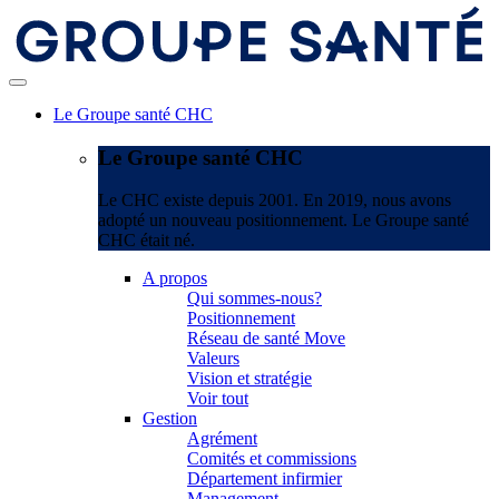
Le Groupe santé CHC
Le Groupe santé CHC
Le CHC existe depuis 2001. En 2019, nous avons
adopté un nouveau positionnement. Le Groupe santé
CHC était né.
A propos
Qui sommes-nous?
Positionnement
Réseau de santé Move
Valeurs
Vision et stratégie
Voir tout
Gestion
Agrément
Comités et commissions
Département infirmier
Management