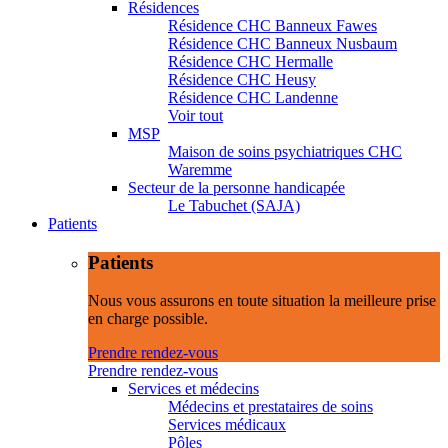
Résidences
Résidence CHC Banneux Fawes
Résidence CHC Banneux Nusbaum
Résidence CHC Hermalle
Résidence CHC Heusy
Résidence CHC Landenne
Voir tout
MSP
Maison de soins psychiatriques CHC
Waremme
Secteur de la personne handicapée
Le Tabuchet (SAJA)
Patients
Patients
Nous vous assurons en toute situation la meilleure prise
en charge possible.
Prendre rendez-vous
Prendre rendez-vous
Services et médecins
Médecins et prestataires de soins
Services médicaux
Pôles