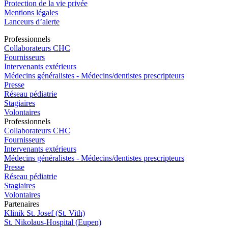
Protection de la vie privée
Mentions légales
Lanceurs d’alerte
Pro
f
essionn
e
ls
Collaborateurs CHC
Fournisseurs
Intervenants extérieurs
Médecins généralistes - Médecins/dentistes prescripteurs
Presse
Réseau pédiatrie
Stagiaires
Volontaires
Pro
f
essionn
e
ls
Collaborateurs CHC
Fournisseurs
Intervenants extérieurs
Médecins généralistes - Médecins/dentistes prescripteurs
Presse
Réseau pédiatrie
Stagiaires
Volontaires
P
a
rtenai
r
es
Klinik St. Josef (St. Vith)
St. Nikolaus-Hospital (Eupen)