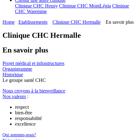
Choisir une autre clinique
Clinique CHC Heusy
Clinique CHC MontLégia
Clinique
CHC Waremme
Home
Etablissements
Clinique CHC Hermalle
En savoir plus
Clinique CHC Hermalle
En savoir plus
Projet médical et infrastructures
Organigramme
Historique
Le
g
roupe s
a
nté CHC
Nous croyons à la bienveillance
Nos valeurs
:
respect
bien-être
responsabilité
excellence
Qui sommes-nous?