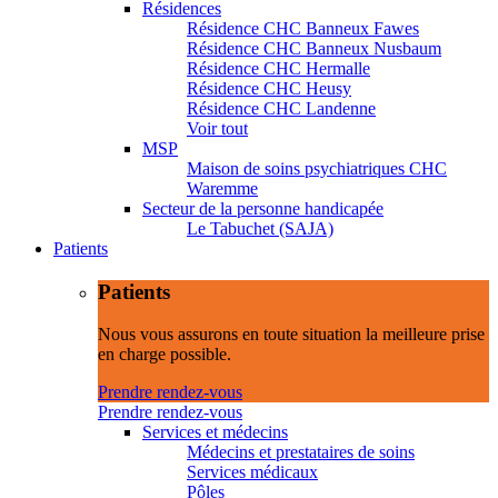
Résidences
Résidence CHC Banneux Fawes
Résidence CHC Banneux Nusbaum
Résidence CHC Hermalle
Résidence CHC Heusy
Résidence CHC Landenne
Voir tout
MSP
Maison de soins psychiatriques CHC
Waremme
Secteur de la personne handicapée
Le Tabuchet (SAJA)
Patients
Patients
Nous vous assurons en toute situation la meilleure prise
en charge possible.
Prendre rendez-vous
Prendre rendez-vous
Services et médecins
Médecins et prestataires de soins
Services médicaux
Pôles