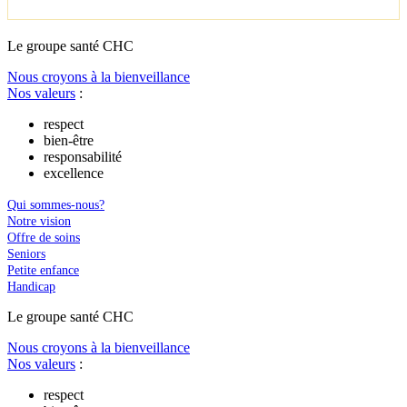
Le
g
roupe s
a
nté CHC
Nous croyons à la bienveillance
Nos valeurs
:
respect
bien-être
responsabilité
excellence
Qui sommes-nous?
Notre vision
Offre de soins
Seniors
Petite enfance
Handicap
Le
g
roupe s
a
nté CHC
Nous croyons à la bienveillance
Nos valeurs
:
respect