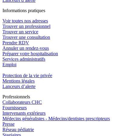
Lanceurs d’alerte
In
f
ormations pra
t
iques
Voir toutes nos adresses
Trouver un professionnel
Trouver un service
Trouver une consultation
Prendre RDV
Annuler un rendez-vous
Préparer votre hospitalisation
Services administratifs
Emploi​
Protection de la vie privée
Mentions légales
Lanceurs d’alerte
Pro
f
essionn
e
ls
Collaborateurs CHC
Fournisseurs
Intervenants extérieurs
Médecins généralistes - Médecins/dentistes prescripteurs
Presse
Réseau pédiatrie
Stagiaires