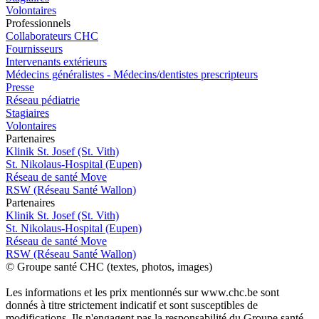
Volontaires
Pro
f
essionn
e
ls
Collaborateurs CHC
Fournisseurs
Intervenants extérieurs
Médecins généralistes - Médecins/dentistes prescripteurs
Presse
Réseau pédiatrie
Stagiaires
Volontaires
P
a
rtenai
r
es
Klinik St. Josef (St. Vith)
St. Nikolaus-Hospital (Eupen)
Réseau de santé Move
RSW (Réseau Santé Wallon)
P
a
rtenai
r
es
Klinik St. Josef (St. Vith)
St. Nikolaus-Hospital (Eupen)
Réseau de santé Move
RSW (Réseau Santé Wallon)
© Groupe santé CHC (textes, photos, images)
Les informations et les prix mentionnés sur www.chc.be sont
donnés à titre strictement indicatif et sont susceptibles de
modifications. Ils n'engagent pas la responsabilité du Groupe santé