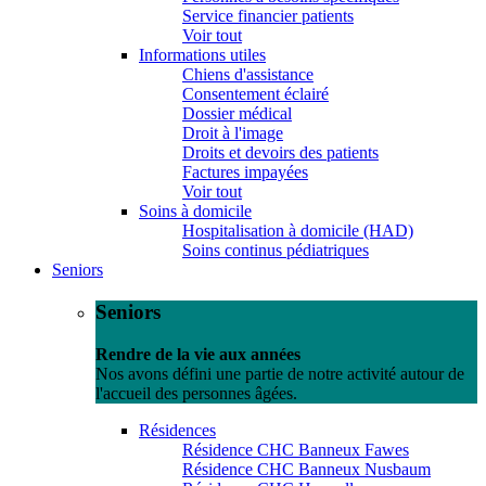
Service financier patients
Voir tout
Informations utiles
Chiens d'assistance
Consentement éclairé
Dossier médical
Droit à l'image
Droits et devoirs des patients
Factures impayées
Voir tout
Soins à domicile
Hospitalisation à domicile (HAD)
Soins continus pédiatriques
Seniors
Seniors
Rendre de la vie aux années
Nos avons défini une partie de notre activité autour de
l'accueil des personnes âgées.
Résidences
Résidence CHC Banneux Fawes
Résidence CHC Banneux Nusbaum