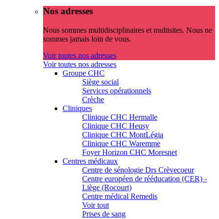
Nos adresses
Nous sommes multidisciplinaires et multisites. Nous ne
sommes jamais loin de vous.
Voir toutes nos adresses
Voir toutes nos adresses
Groupe CHC
Siège social
Services opérationnels
Crèche
Cliniques
Clinique CHC Hermalle
Clinique CHC Heusy
Clinique CHC MontLégia
Clinique CHC Waremme
Foyer Horizon CHC Moresnet
Centres médicaux
Centre de sénologie Drs Crèvecoeur
Centre européen de rééducation (CER) -
Liège (Rocourt)
Centre médical Remedis
Voir tout
Prises de sang