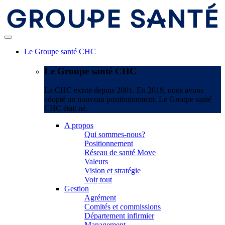
Le Groupe santé CHC
Le Groupe santé CHC
Le CHC existe depuis 2001. En 2019, nous avons
adopté un nouveau positionnement. Le Groupe santé
CHC était né.
A propos
Qui sommes-nous?
Positionnement
Réseau de santé Move
Valeurs
Vision et stratégie
Voir tout
Gestion
Agrément
Comités et commissions
Département infirmier
Management