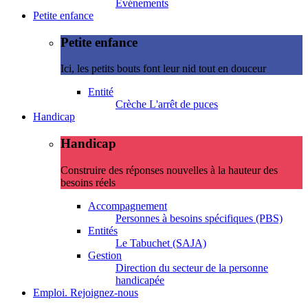
Evénements
Petite enfance
Petite enfance
Ici, les petits bouts font leur nid tout en douceur
Entité
Crèche L'arrêt de puces
Handicap
Handicap
Construire des réponses nouvelles à la hauteur des
besoins réels
Accompagnement
Personnes à besoins spécifiques (PBS)
Entités
Le Tabuchet (SAJA)
Gestion
Direction du secteur de la personne
handicapée
Emploi. Rejoignez-nous