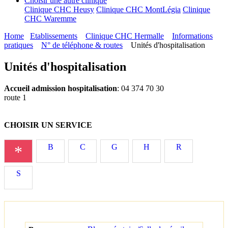
Choisir une autre clinique
Clinique CHC Heusy
Clinique CHC MontLégia
Clinique
CHC Waremme
Home
Etablissements
Clinique CHC Hermalle
Informations
pratiques
N° de téléphone & routes
Unités d'hospitalisation
Unités d'hospitalisation
Accueil admission hospitalisation
: 04 374 70 30
route 1
CHOISIR UN SERVICE
*
B
C
G
H
R
S