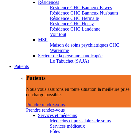
Résidences
Résidence CHC Banneux Fawes
Résidence CHC Banneux Nusbaum
Résidence CHC Hermalle
Résidence CHC Heusy
Résidence CHC Landenne
Voir tout
MSP
Maison de soins psychiatriques CHC
Waremme
Secteur de la personne handicapée
Le Tabuchet (SAJA)
Patients
Patients
Nous vous assurons en toute situation la meilleure prise
en charge possible.
Prendre rendez-vous
Prendre rendez-vous
Services et médecins
Médecins et prestataires de soins
Services médicaux
Pôles