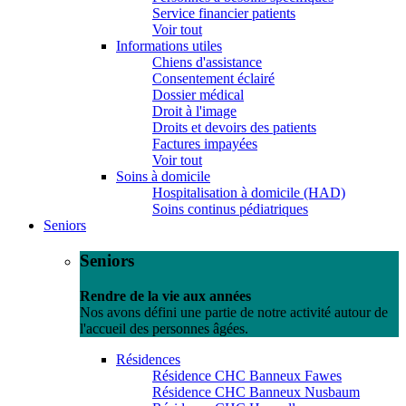
Service financier patients
Voir tout
Informations utiles
Chiens d'assistance
Consentement éclairé
Dossier médical
Droit à l'image
Droits et devoirs des patients
Factures impayées
Voir tout
Soins à domicile
Hospitalisation à domicile (HAD)
Soins continus pédiatriques
Seniors
Seniors
Rendre de la vie aux années
Nos avons défini une partie de notre activité autour de
l'accueil des personnes âgées.
Résidences
Résidence CHC Banneux Fawes
Résidence CHC Banneux Nusbaum