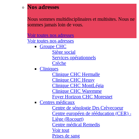
Nos adresses
Nous sommes multidisciplinaires et multisites. Nous ne
sommes jamais loin de vous.
Voir toutes nos adresses
Voir toutes nos adresses
Groupe CHC
Siège social
Services opérationnels
Crèche
Cliniques
Clinique CHC Hermalle
Clinique CHC Heusy
Clinique CHC MontLégia
Clinique CHC Waremme
Foyer Horizon CHC Moresnet
Centres médicaux
Centre de sénologie Drs Crèvecoeur
Centre européen de rééducation (CER) -
Liège (Rocourt)
Centre médical Remedis
Voir tout
Prises de sang