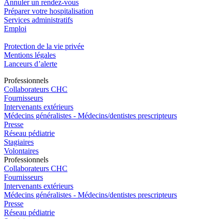
Annuler un rendez-vous
Préparer votre hospitalisation
Services administratifs
Emploi​
Protection de la vie privée
Mentions légales
Lanceurs d’alerte
Pro
f
essionn
e
ls
Collaborateurs CHC
Fournisseurs
Intervenants extérieurs
Médecins généralistes - Médecins/dentistes prescripteurs
Presse
Réseau pédiatrie
Stagiaires
Volontaires
Pro
f
essionn
e
ls
Collaborateurs CHC
Fournisseurs
Intervenants extérieurs
Médecins généralistes - Médecins/dentistes prescripteurs
Presse
Réseau pédiatrie