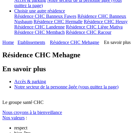
Accès & parking
Notre secteur de la personne âgée (vous
quittez la page)
Choisir une autre résidence
Résidence CHC Banneux Fawes
Résidence CHC Banneux
Nusbaum
Résidence CHC Hermalle
Résidence CHC Heusy
Résidence CHC Landenne
Résidence CHC Liège Mativa
Résidence CHC Membach
Résidence CHC Racour
Home
Etablissements
Résidence CHC Mehagne
En savoir plus
Résidence CHC Mehagne
En savoir plus
Accès & parking
Notre secteur de la personne âgée (vous quittez la page)
Le
g
roupe s
a
nté CHC
Nous croyons à la bienveillance
Nos valeurs
:
respect