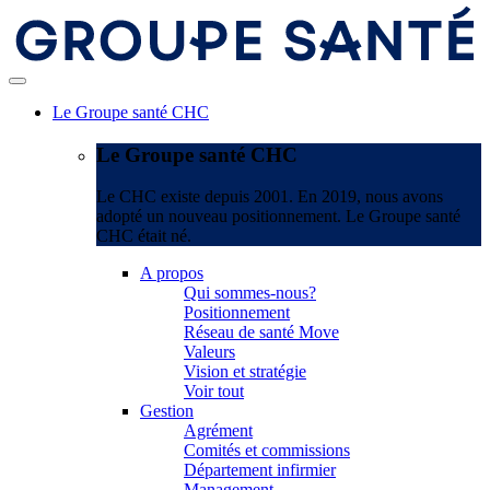
Le Groupe santé CHC
Le Groupe santé CHC
Le CHC existe depuis 2001. En 2019, nous avons
adopté un nouveau positionnement. Le Groupe santé
CHC était né.
A propos
Qui sommes-nous?
Positionnement
Réseau de santé Move
Valeurs
Vision et stratégie
Voir tout
Gestion
Agrément
Comités et commissions
Département infirmier
Management