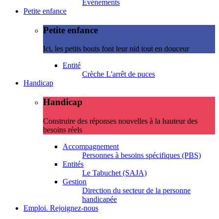
Evénements
Petite enfance
Petite enfance
Ici, les petits bouts font leur nid tout en douceur
Entité
Crèche L'arrêt de puces
Handicap
Handicap
Construire des réponses nouvelles à la hauteur des
besoins réels
Accompagnement
Personnes à besoins spécifiques (PBS)
Entités
Le Tabuchet (SAJA)
Gestion
Direction du secteur de la personne
handicapée
Emploi. Rejoignez-nous