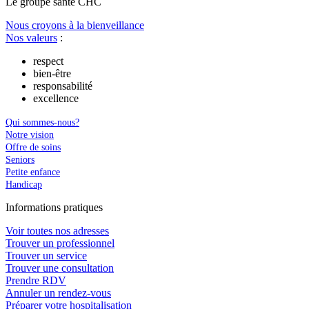
Le
g
roupe s
a
nté CHC
Nous croyons à la bienveillance
Nos valeurs
:
respect
bien-être
responsabilité
excellence
Qui sommes-nous?
Notre vision
Offre de soins
Seniors
Petite enfance
Handicap
In
f
ormations pra
t
iques
Voir toutes nos adresses
Trouver un professionnel
Trouver un service
Trouver une consultation
Prendre RDV
Annuler un rendez-vous
Préparer votre hospitalisation