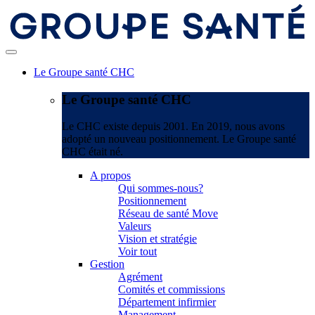
Le Groupe santé CHC
Le Groupe santé CHC
Le CHC existe depuis 2001. En 2019, nous avons
adopté un nouveau positionnement. Le Groupe santé
CHC était né.
A propos
Qui sommes-nous?
Positionnement
Réseau de santé Move
Valeurs
Vision et stratégie
Voir tout
Gestion
Agrément
Comités et commissions
Département infirmier
Management