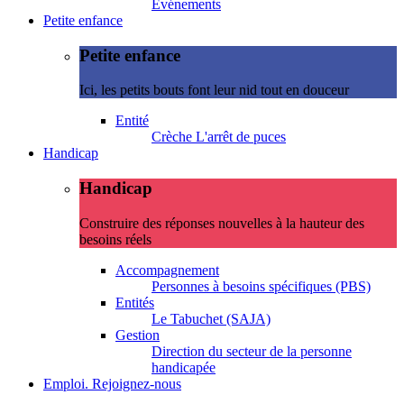
Evénements
Petite enfance
Petite enfance
Ici, les petits bouts font leur nid tout en douceur
Entité
Crèche L'arrêt de puces
Handicap
Handicap
Construire des réponses nouvelles à la hauteur des
besoins réels
Accompagnement
Personnes à besoins spécifiques (PBS)
Entités
Le Tabuchet (SAJA)
Gestion
Direction du secteur de la personne
handicapée
Emploi. Rejoignez-nous