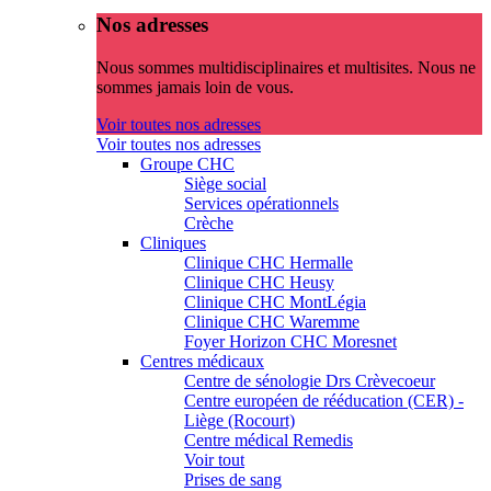
Nos adresses
Nous sommes multidisciplinaires et multisites. Nous ne
sommes jamais loin de vous.
Voir toutes nos adresses
Voir toutes nos adresses
Groupe CHC
Siège social
Services opérationnels
Crèche
Cliniques
Clinique CHC Hermalle
Clinique CHC Heusy
Clinique CHC MontLégia
Clinique CHC Waremme
Foyer Horizon CHC Moresnet
Centres médicaux
Centre de sénologie Drs Crèvecoeur
Centre européen de rééducation (CER) -
Liège (Rocourt)
Centre médical Remedis
Voir tout
Prises de sang