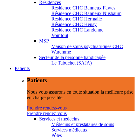
Résidences
Résidence CHC Banneux Fawes
Résidence CHC Banneux Nusbaum
Résidence CHC Hermalle
Résidence CHC Heusy
Résidence CHC Landenne
Voir tout
MSP
Maison de soins psychiatriques CHC
Waremme
Secteur de la personne handicapée
Le Tabuchet (SAJA)
Patients
Patients
Nous vous assurons en toute situation la meilleure prise
en charge possible.
Prendre rendez-vous
Prendre rendez-vous
Services et médecins
Médecins et prestataires de soins
Services médicaux
Pôles