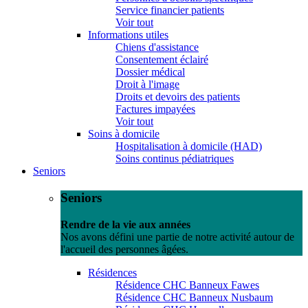
Service financier patients
Voir tout
Informations utiles
Chiens d'assistance
Consentement éclairé
Dossier médical
Droit à l'image
Droits et devoirs des patients
Factures impayées
Voir tout
Soins à domicile
Hospitalisation à domicile (HAD)
Soins continus pédiatriques
Seniors
Seniors
Rendre de la vie aux années
Nos avons défini une partie de notre activité autour de
l'accueil des personnes âgées.
Résidences
Résidence CHC Banneux Fawes
Résidence CHC Banneux Nusbaum