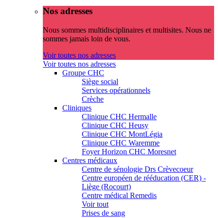
Nos adresses
Nous sommes multidisciplinaires et multisites. Nous ne
sommes jamais loin de vous.
Voir toutes nos adresses
Voir toutes nos adresses
Groupe CHC
Siège social
Services opérationnels
Crèche
Cliniques
Clinique CHC Hermalle
Clinique CHC Heusy
Clinique CHC MontLégia
Clinique CHC Waremme
Foyer Horizon CHC Moresnet
Centres médicaux
Centre de sénologie Drs Crèvecoeur
Centre européen de rééducation (CER) -
Liège (Rocourt)
Centre médical Remedis
Voir tout
Prises de sang