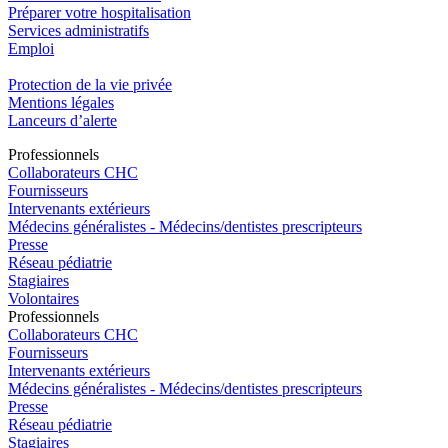
Préparer votre hospitalisation
Services administratifs
Emploi​
Protection de la vie privée
Mentions légales
Lanceurs d’alerte
Pro
f
essionn
e
ls
Collaborateurs CHC
Fournisseurs
Intervenants extérieurs
Médecins généralistes - Médecins/dentistes prescripteurs
Presse
Réseau pédiatrie
Stagiaires
Volontaires
Pro
f
essionn
e
ls
Collaborateurs CHC
Fournisseurs
Intervenants extérieurs
Médecins généralistes - Médecins/dentistes prescripteurs
Presse
Réseau pédiatrie
Stagiaires