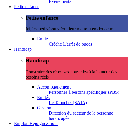
Evénements
Petite enfance
Petite enfance
Ici, les petits bouts font leur nid tout en douceur
Entité
Crèche L'arrêt de puces
Handicap
Handicap
Construire des réponses nouvelles à la hauteur des
besoins réels
Accompagnement
Personnes à besoins spécifiques (PBS)
Entités
Le Tabuchet (SAJA)
Gestion
Direction du secteur de la personne
handicapée
Emploi. Rejoignez-nous