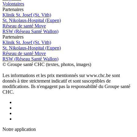
Volontaires
P
a
rtenai
r
es
Klinik St. Josef (St. Vith)
St. Nikolaus-Hospital (Eupen)
Réseau de santé Move
RSW (Réseau Santé Wallon)
P
a
rtenai
r
es
Klinik St. Josef (St. Vith)
St. Nikolaus-Hospital (Eupen)
Réseau de santé Move
RSW (Réseau Santé Wallon)
© Groupe santé CHC (textes, photos, images)
Les informations et les prix mentionnés sur www.chc.be sont
donnés à titre strictement indicatif et sont susceptibles de
modifications. Ils n'engagent pas la responsabilité du Groupe santé
CHC.
Notre applic
a
tion