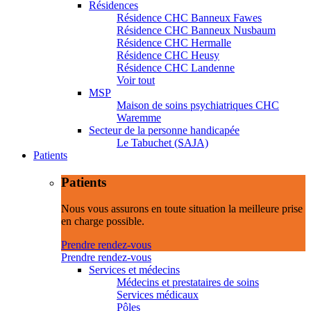
Résidences
Résidence CHC Banneux Fawes
Résidence CHC Banneux Nusbaum
Résidence CHC Hermalle
Résidence CHC Heusy
Résidence CHC Landenne
Voir tout
MSP
Maison de soins psychiatriques CHC
Waremme
Secteur de la personne handicapée
Le Tabuchet (SAJA)
Patients
Patients
Nous vous assurons en toute situation la meilleure prise
en charge possible.
Prendre rendez-vous
Prendre rendez-vous
Services et médecins
Médecins et prestataires de soins
Services médicaux
Pôles