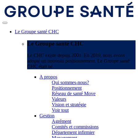
Le Groupe santé CHC
Le Groupe santé CHC
Le CHC existe depuis 2001. En 2019, nous avons
adopté un nouveau positionnement. Le Groupe santé
CHC était né.
A propos
Qui sommes-nous?
Positionnement
Réseau de santé Move
Valeurs
Vision et stratégie
Voir tout
Gestion
Agrément
Comités et commissions
Département infirmier
Management