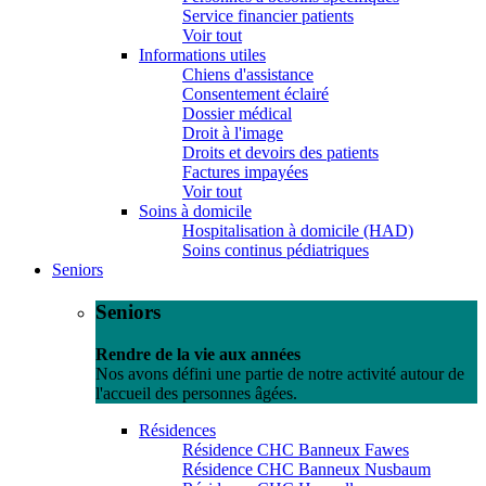
Service financier patients
Voir tout
Informations utiles
Chiens d'assistance
Consentement éclairé
Dossier médical
Droit à l'image
Droits et devoirs des patients
Factures impayées
Voir tout
Soins à domicile
Hospitalisation à domicile (HAD)
Soins continus pédiatriques
Seniors
Seniors
Rendre de la vie aux années
Nos avons défini une partie de notre activité autour de
l'accueil des personnes âgées.
Résidences
Résidence CHC Banneux Fawes
Résidence CHC Banneux Nusbaum