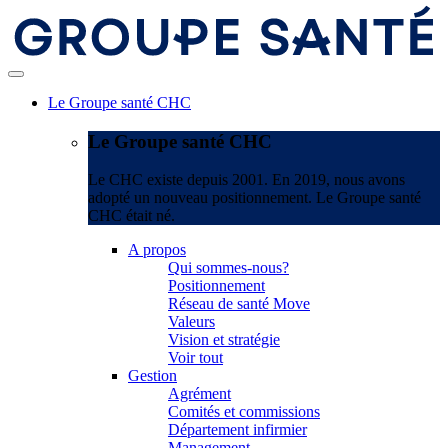
Le Groupe santé CHC
Le Groupe santé CHC
Le CHC existe depuis 2001. En 2019, nous avons
adopté un nouveau positionnement. Le Groupe santé
CHC était né.
A propos
Qui sommes-nous?
Positionnement
Réseau de santé Move
Valeurs
Vision et stratégie
Voir tout
Gestion
Agrément
Comités et commissions
Département infirmier
Management