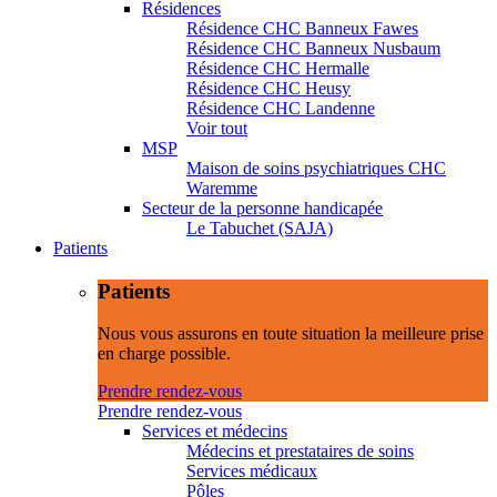
Résidences
Résidence CHC Banneux Fawes
Résidence CHC Banneux Nusbaum
Résidence CHC Hermalle
Résidence CHC Heusy
Résidence CHC Landenne
Voir tout
MSP
Maison de soins psychiatriques CHC
Waremme
Secteur de la personne handicapée
Le Tabuchet (SAJA)
Patients
Patients
Nous vous assurons en toute situation la meilleure prise
en charge possible.
Prendre rendez-vous
Prendre rendez-vous
Services et médecins
Médecins et prestataires de soins
Services médicaux
Pôles