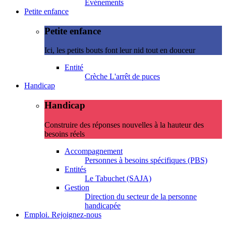
Evénements
Petite enfance
Petite enfance
Ici, les petits bouts font leur nid tout en douceur
Entité
Crèche L'arrêt de puces
Handicap
Handicap
Construire des réponses nouvelles à la hauteur des
besoins réels
Accompagnement
Personnes à besoins spécifiques (PBS)
Entités
Le Tabuchet (SAJA)
Gestion
Direction du secteur de la personne
handicapée
Emploi. Rejoignez-nous