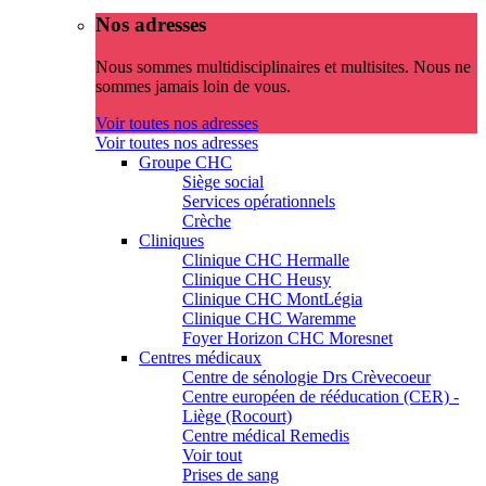
Nos adresses
Nous sommes multidisciplinaires et multisites. Nous ne
sommes jamais loin de vous.
Voir toutes nos adresses
Voir toutes nos adresses
Groupe CHC
Siège social
Services opérationnels
Crèche
Cliniques
Clinique CHC Hermalle
Clinique CHC Heusy
Clinique CHC MontLégia
Clinique CHC Waremme
Foyer Horizon CHC Moresnet
Centres médicaux
Centre de sénologie Drs Crèvecoeur
Centre européen de rééducation (CER) -
Liège (Rocourt)
Centre médical Remedis
Voir tout
Prises de sang