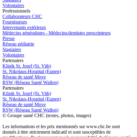
Volontaires
Pro
f
essionn
e
ls
Collaborateurs CHC
Fournisseurs
Intervenants extérieurs
Médecins généralistes - Médecins/dentistes prescripteurs
Presse
Réseau pédiatrie
Stagiaires
Volontaires
P
a
rtenai
r
es
Klinik St. Josef (St. Vith)
St. Nikolaus-Hospital (Eupen)
Réseau de santé Move
RSW (Réseau Santé Wallon)
P
a
rtenai
r
es
Klinik St. Josef (St. Vith)
St. Nikolaus-Hospital (Eupen)
Réseau de santé Move
RSW (Réseau Santé Wallon)
© Groupe santé CHC (textes, photos, images)
Les informations et les prix mentionnés sur www.chc.be sont
donnés à titre strictement indicatif et sont susceptibles de