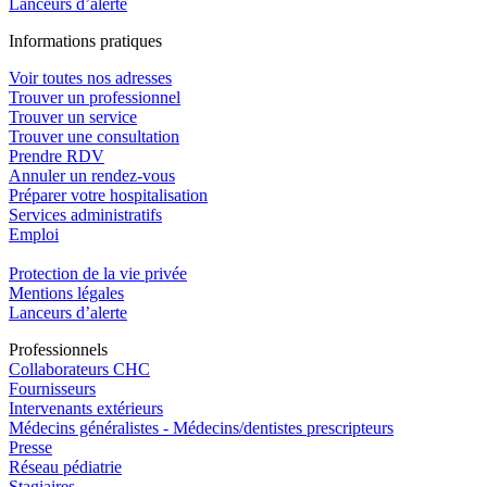
Lanceurs d’alerte
In
f
ormations pra
t
iques
Voir toutes nos adresses
Trouver un professionnel
Trouver un service
Trouver une consultation
Prendre RDV
Annuler un rendez-vous
Préparer votre hospitalisation
Services administratifs
Emploi​
Protection de la vie privée
Mentions légales
Lanceurs d’alerte
Pro
f
essionn
e
ls
Collaborateurs CHC
Fournisseurs
Intervenants extérieurs
Médecins généralistes - Médecins/dentistes prescripteurs
Presse
Réseau pédiatrie
Stagiaires