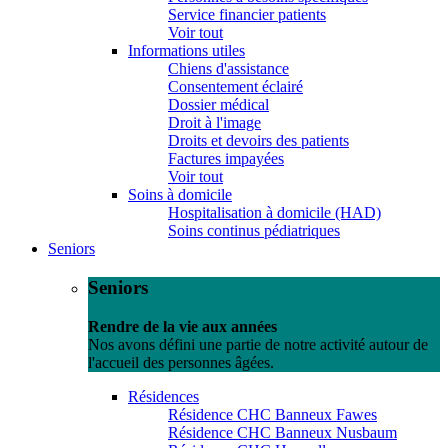
Service financier patients
Voir tout
Informations utiles
Chiens d'assistance
Consentement éclairé
Dossier médical
Droit à l'image
Droits et devoirs des patients
Factures impayées
Voir tout
Soins à domicile
Hospitalisation à domicile (HAD)
Soins continus pédiatriques
Seniors
Seniors
Rendre de la vie aux années
Nos avons défini une partie de notre activité autour de
l'accueil des personnes âgées.
Résidences
Résidence CHC Banneux Fawes
Résidence CHC Banneux Nusbaum