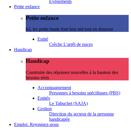
Evénements
Petite enfance
Petite enfance
Ici, les petits bouts font leur nid tout en douceur
Entité
Crèche L'arrêt de puces
Handicap
Handicap
Construire des réponses nouvelles à la hauteur des
besoins réels
Accompagnement
Personnes à besoins spécifiques (PBS)
Entités
Le Tabuchet (SAJA)
Gestion
Direction du secteur de la personne
handicapée
Emploi. Rejoignez-nous