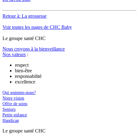
Retour à: La grossesse
Voir toutes les pages de CHC Baby
Le
g
roupe s
a
nté CHC
Nous croyons à la bienveillance
Nos valeurs
:
respect
bien-être
responsabilité
excellence
Qui sommes-nous?
Notre vision
Offre de soins
Seniors
Petite enfance
Handicap
Le
g
roupe s
a
nté CHC