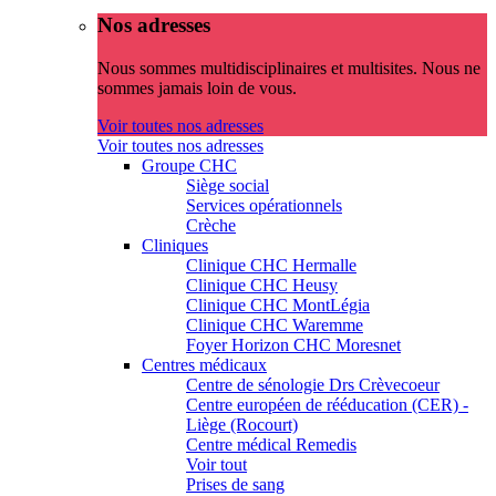
Nos adresses
Nous sommes multidisciplinaires et multisites. Nous ne
sommes jamais loin de vous.
Voir toutes nos adresses
Voir toutes nos adresses
Groupe CHC
Siège social
Services opérationnels
Crèche
Cliniques
Clinique CHC Hermalle
Clinique CHC Heusy
Clinique CHC MontLégia
Clinique CHC Waremme
Foyer Horizon CHC Moresnet
Centres médicaux
Centre de sénologie Drs Crèvecoeur
Centre européen de rééducation (CER) -
Liège (Rocourt)
Centre médical Remedis
Voir tout
Prises de sang