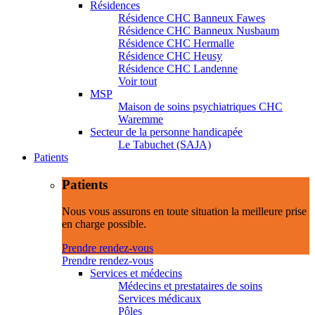
Résidences
Résidence CHC Banneux Fawes
Résidence CHC Banneux Nusbaum
Résidence CHC Hermalle
Résidence CHC Heusy
Résidence CHC Landenne
Voir tout
MSP
Maison de soins psychiatriques CHC
Waremme
Secteur de la personne handicapée
Le Tabuchet (SAJA)
Patients
Patients
Nous vous assurons en toute situation la meilleure prise
en charge possible.
Prendre rendez-vous
Prendre rendez-vous
Services et médecins
Médecins et prestataires de soins
Services médicaux
Pôles