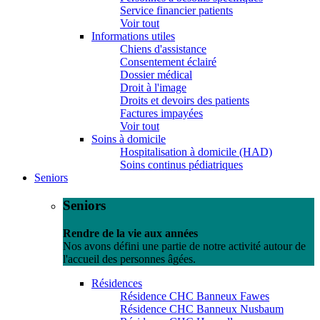
Service financier patients
Voir tout
Informations utiles
Chiens d'assistance
Consentement éclairé
Dossier médical
Droit à l'image
Droits et devoirs des patients
Factures impayées
Voir tout
Soins à domicile
Hospitalisation à domicile (HAD)
Soins continus pédiatriques
Seniors
Seniors
Rendre de la vie aux années
Nos avons défini une partie de notre activité autour de
l'accueil des personnes âgées.
Résidences
Résidence CHC Banneux Fawes
Résidence CHC Banneux Nusbaum