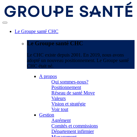
Le Groupe santé CHC
Le Groupe santé CHC
Le CHC existe depuis 2001. En 2019, nous avons
adopté un nouveau positionnement. Le Groupe santé
CHC était né.
A propos
Qui sommes-nous?
Positionnement
Réseau de santé Move
Valeurs
Vision et stratégie
Voir tout
Gestion
Agrément
Comités et commissions
Département infirmier
Management