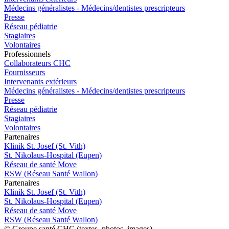
Médecins généralistes - Médecins/dentistes prescripteurs
Presse
Réseau pédiatrie
Stagiaires
Volontaires
Pro
f
essionn
e
ls
Collaborateurs CHC
Fournisseurs
Intervenants extérieurs
Médecins généralistes - Médecins/dentistes prescripteurs
Presse
Réseau pédiatrie
Stagiaires
Volontaires
P
a
rtenai
r
es
Klinik St. Josef (St. Vith)
St. Nikolaus-Hospital (Eupen)
Réseau de santé Move
RSW (Réseau Santé Wallon)
P
a
rtenai
r
es
Klinik St. Josef (St. Vith)
St. Nikolaus-Hospital (Eupen)
Réseau de santé Move
RSW (Réseau Santé Wallon)
© Groupe santé CHC (textes, photos, images)