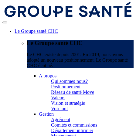
Le Groupe santé CHC
Le Groupe santé CHC
Le CHC existe depuis 2001. En 2019, nous avons
adopté un nouveau positionnement. Le Groupe santé
CHC était né.
A propos
Qui sommes-nous?
Positionnement
Réseau de santé Move
Valeurs
Vision et stratégie
Voir tout
Gestion
Agrément
Comités et commissions
Département infirmier
Management