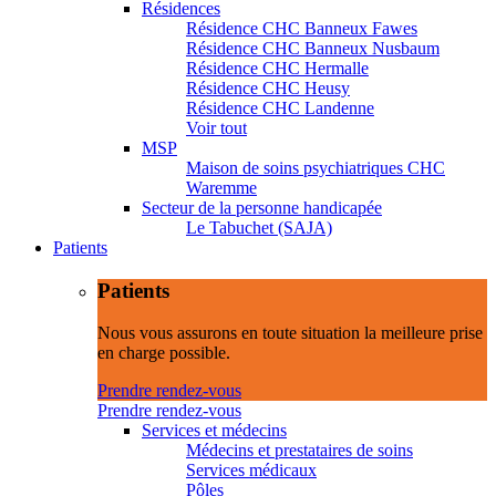
Résidences
Résidence CHC Banneux Fawes
Résidence CHC Banneux Nusbaum
Résidence CHC Hermalle
Résidence CHC Heusy
Résidence CHC Landenne
Voir tout
MSP
Maison de soins psychiatriques CHC
Waremme
Secteur de la personne handicapée
Le Tabuchet (SAJA)
Patients
Patients
Nous vous assurons en toute situation la meilleure prise
en charge possible.
Prendre rendez-vous
Prendre rendez-vous
Services et médecins
Médecins et prestataires de soins
Services médicaux
Pôles