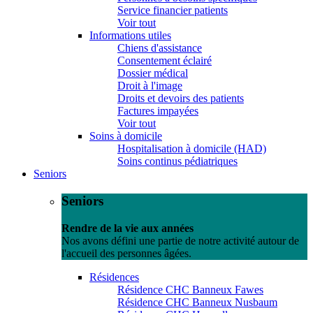
Service financier patients
Voir tout
Informations utiles
Chiens d'assistance
Consentement éclairé
Dossier médical
Droit à l'image
Droits et devoirs des patients
Factures impayées
Voir tout
Soins à domicile
Hospitalisation à domicile (HAD)
Soins continus pédiatriques
Seniors
Seniors
Rendre de la vie aux années
Nos avons défini une partie de notre activité autour de
l'accueil des personnes âgées.
Résidences
Résidence CHC Banneux Fawes
Résidence CHC Banneux Nusbaum