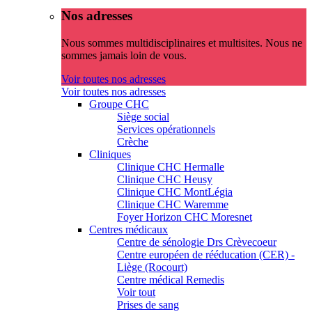
Nos adresses
Nous sommes multidisciplinaires et multisites. Nous ne
sommes jamais loin de vous.
Voir toutes nos adresses
Voir toutes nos adresses
Groupe CHC
Siège social
Services opérationnels
Crèche
Cliniques
Clinique CHC Hermalle
Clinique CHC Heusy
Clinique CHC MontLégia
Clinique CHC Waremme
Foyer Horizon CHC Moresnet
Centres médicaux
Centre de sénologie Drs Crèvecoeur
Centre européen de rééducation (CER) -
Liège (Rocourt)
Centre médical Remedis
Voir tout
Prises de sang