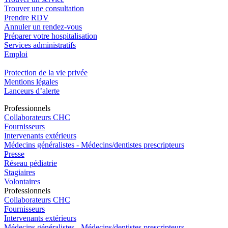
Trouver une consultation
Prendre RDV
Annuler un rendez-vous
Préparer votre hospitalisation
Services administratifs
Emploi​
Protection de la vie privée
Mentions légales
Lanceurs d’alerte
Pro
f
essionn
e
ls
Collaborateurs CHC
Fournisseurs
Intervenants extérieurs
Médecins généralistes - Médecins/dentistes prescripteurs
Presse
Réseau pédiatrie
Stagiaires
Volontaires
Pro
f
essionn
e
ls
Collaborateurs CHC
Fournisseurs
Intervenants extérieurs
Médecins généralistes - Médecins/dentistes prescripteurs