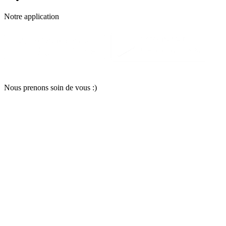
Notre applic
a
tion
Nous pr
e
nons soin
d
e vous :)