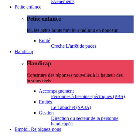
Evénements
Petite enfance
Petite enfance
Ici, les petits bouts font leur nid tout en douceur
Entité
Crèche L'arrêt de puces
Handicap
Handicap
Construire des réponses nouvelles à la hauteur des
besoins réels
Accompagnement
Personnes à besoins spécifiques (PBS)
Entités
Le Tabuchet (SAJA)
Gestion
Direction du secteur de la personne
handicapée
Emploi. Rejoignez-nous