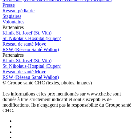
Presse
Réseau pédiatrie
Stagiaires
Volontaires
P
a
rtenai
r
es
Klinik St. Josef (St. Vith)
St. Nikolaus-Hospital (Eupen)
Réseau de santé Move
RSW (Réseau Santé Wallon)
P
a
rtenai
r
es
Klinik St. Josef (St. Vith)
St. Nikolaus-Hospital (Eupen)
Réseau de santé Move
RSW (Réseau Santé Wallon)
© Groupe santé CHC (textes, photos, images)
Les informations et les prix mentionnés sur www.chc.be sont
donnés à titre strictement indicatif et sont susceptibles de
modifications. Ils n'engagent pas la responsabilité du Groupe santé
CHC.