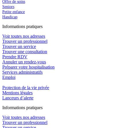
Offre de soins
Seniors
Petite enfance
Handicap
In
f
ormations pra
t
iques
Voir toutes nos adresses
Trouver un professionnel
Trouver un service
Trouver une consultation
Prendre RDV
Annuler un rendez-vous
Préparer votre hospitalisation
Services administratifs
Emploi​
Protection de la vie privée
Mentions légales
Lanceurs d’alerte
In
f
ormations pra
t
iques
Voir toutes nos adresses
Trouver un professionnel
Trouver un service