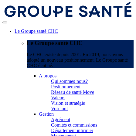
Le Groupe santé CHC
Le Groupe santé CHC
Le CHC existe depuis 2001. En 2019, nous avons
adopté un nouveau positionnement. Le Groupe santé
CHC était né.
A propos
Qui sommes-nous?
Positionnement
Réseau de santé Move
Valeurs
Vision et stratégie
Voir tout
Gestion
Agrément
Comités et commissions
Département infirmier
Management