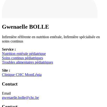
Gwenaelle
BOLLE
Infirmière référente en nutrition entérale, Infirmière spécialisée en
soins continus
Service :
Nutrition entérale pédiatrique
Soins continus pédiatriques
Troubles alimentaires pédiatriques
Site :
Clinique CHC MontLégia
Contact
Email
gwenaelle.bolle@chc.be
Contact