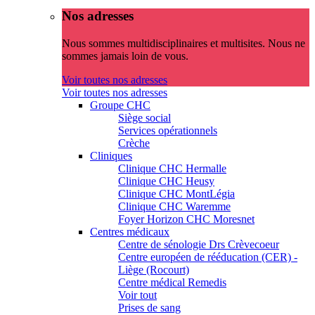
Nos adresses
Nous sommes multidisciplinaires et multisites. Nous ne
sommes jamais loin de vous.
Voir toutes nos adresses
Voir toutes nos adresses
Groupe CHC
Siège social
Services opérationnels
Crèche
Cliniques
Clinique CHC Hermalle
Clinique CHC Heusy
Clinique CHC MontLégia
Clinique CHC Waremme
Foyer Horizon CHC Moresnet
Centres médicaux
Centre de sénologie Drs Crèvecoeur
Centre européen de rééducation (CER) -
Liège (Rocourt)
Centre médical Remedis
Voir tout
Prises de sang