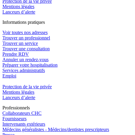
Protection de la vie privée
Mentions légales
Lanceurs d’alerte
In
f
ormations pra
t
iques
Voir toutes nos adresses
Trouver un professionnel
Trouver un service
Trouver une consultation
Prendre RDV
Annuler un rendez-vous
Préparer votre hospitalisation
Services administratifs
Emploi​
Protection de la vie privée
Mentions légales
Lanceurs d’alerte
Pro
f
essionn
e
ls
Collaborateurs CHC
Fournisseurs
Intervenants extérieurs
Médecins généralistes - Médecins/dentistes prescripteurs
Presse