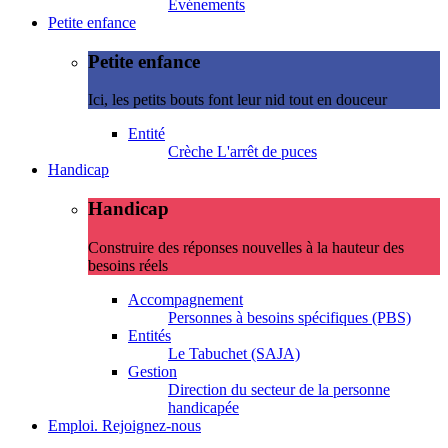
Evénements
Petite enfance
Petite enfance
Ici, les petits bouts font leur nid tout en douceur
Entité
Crèche L'arrêt de puces
Handicap
Handicap
Construire des réponses nouvelles à la hauteur des
besoins réels
Accompagnement
Personnes à besoins spécifiques (PBS)
Entités
Le Tabuchet (SAJA)
Gestion
Direction du secteur de la personne
handicapée
Emploi. Rejoignez-nous