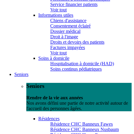
Service financier patients
Voir tout
Informations utiles
Chiens d'assistance
Consentement éclairé
Dossier médical
Droit à l'image
Droits et devoirs des patients
Factures impayées
Voir tout
Soins à domicile
Hospitalisation à domicile (HAD)
Soins continus pédiatriques
Seniors
Seniors
Rendre de la vie aux années
Nos avons défini une partie de notre activité autour de
l'accueil des personnes âgées.
Résidences
Résidence CHC Banneux Fawes
Résidence CHC Banneux Nusbaum