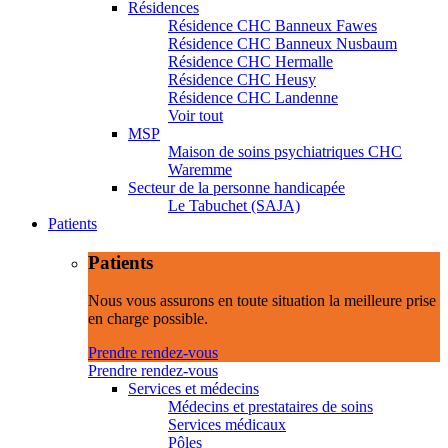
Résidences
Résidence CHC Banneux Fawes
Résidence CHC Banneux Nusbaum
Résidence CHC Hermalle
Résidence CHC Heusy
Résidence CHC Landenne
Voir tout
MSP
Maison de soins psychiatriques CHC
Waremme
Secteur de la personne handicapée
Le Tabuchet (SAJA)
Patients
Patients
Nous vous assurons en toute situation la meilleure prise
en charge possible.
Prendre rendez-vous
Prendre rendez-vous
Services et médecins
Médecins et prestataires de soins
Services médicaux
Pôles