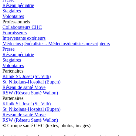
Réseau pédiatrie
Stagiaires
Volontaires
Pro
f
essionn
e
ls
Collaborateurs CHC
Fournisseurs
Intervenants extérieurs
Médecins généralistes - Médecins/dentistes prescripteurs
Presse
Réseau pédiatrie
Stagiaires
Volontaires
P
a
rtenai
r
es
Klinik St. Josef (St. Vith)
St. Nikolaus-Hospital (Eupen)
Réseau de santé Move
RSW (Réseau Santé Wallon)
P
a
rtenai
r
es
Klinik St. Josef (St. Vith)
St. Nikolaus-Hospital (Eupen)
Réseau de santé Move
RSW (Réseau Santé Wallon)
© Groupe santé CHC (textes, photos, images)