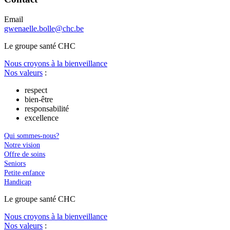
Email
gwenaelle.bolle@chc.be
Le
g
roupe s
a
nté CHC
Nous croyons à la bienveillance
Nos valeurs
:
respect
bien-être
responsabilité
excellence
Qui sommes-nous?
Notre vision
Offre de soins
Seniors
Petite enfance
Handicap
Le
g
roupe s
a
nté CHC
Nous croyons à la bienveillance
Nos valeurs
: