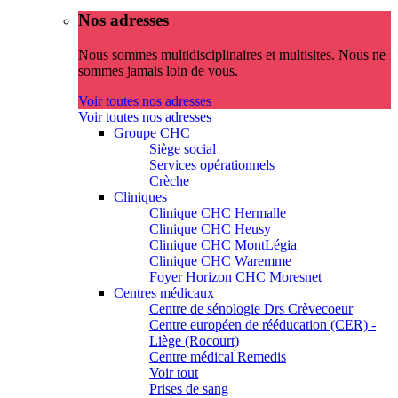
Nos adresses
Nous sommes multidisciplinaires et multisites. Nous ne
sommes jamais loin de vous.
Voir toutes nos adresses
Voir toutes nos adresses
Groupe CHC
Siège social
Services opérationnels
Crèche
Cliniques
Clinique CHC Hermalle
Clinique CHC Heusy
Clinique CHC MontLégia
Clinique CHC Waremme
Foyer Horizon CHC Moresnet
Centres médicaux
Centre de sénologie Drs Crèvecoeur
Centre européen de rééducation (CER) -
Liège (Rocourt)
Centre médical Remedis
Voir tout
Prises de sang