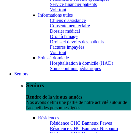
Service financier patients
Voir tout
Informations utiles
Chiens d'assistance
Consentement éclairé
Dossier médical
Droit à l'image
Droits et devoirs des patients
Factures impayées
Voir tout
Soins à domicile
Hospitalisation à domicile (HAD)
Soins continus pédiatriques
Seniors
Seniors
Rendre de la vie aux années
Nos avons défini une partie de notre activité autour de
l'accueil des personnes âgées.
Résidences
Résidence CHC Banneux Fawes
Résidence CHC Banneux Nusbaum