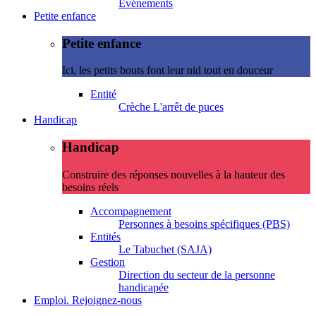
Evénements
Petite enfance
Petite enfance
Ici, les petits bouts font leur nid tout en douceur
Entité
Crèche L'arrêt de puces
Handicap
Handicap
Construire des réponses nouvelles à la hauteur des
besoins réels
Accompagnement
Personnes à besoins spécifiques (PBS)
Entités
Le Tabuchet (SAJA)
Gestion
Direction du secteur de la personne
handicapée
Emploi. Rejoignez-nous