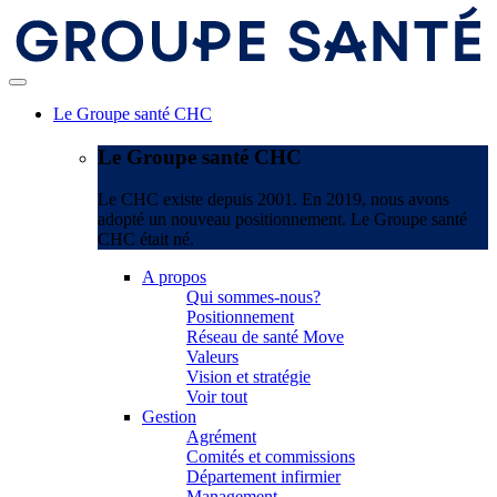
Le Groupe santé CHC
Le Groupe santé CHC
Le CHC existe depuis 2001. En 2019, nous avons
adopté un nouveau positionnement. Le Groupe santé
CHC était né.
A propos
Qui sommes-nous?
Positionnement
Réseau de santé Move
Valeurs
Vision et stratégie
Voir tout
Gestion
Agrément
Comités et commissions
Département infirmier
Management