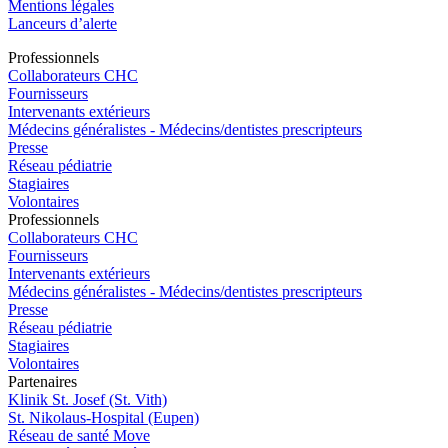
Mentions légales
Lanceurs d’alerte
Pro
f
essionn
e
ls
Collaborateurs CHC
Fournisseurs
Intervenants extérieurs
Médecins généralistes - Médecins/dentistes prescripteurs
Presse
Réseau pédiatrie
Stagiaires
Volontaires
Pro
f
essionn
e
ls
Collaborateurs CHC
Fournisseurs
Intervenants extérieurs
Médecins généralistes - Médecins/dentistes prescripteurs
Presse
Réseau pédiatrie
Stagiaires
Volontaires
P
a
rtenai
r
es
Klinik St. Josef (St. Vith)
St. Nikolaus-Hospital (Eupen)
Réseau de santé Move