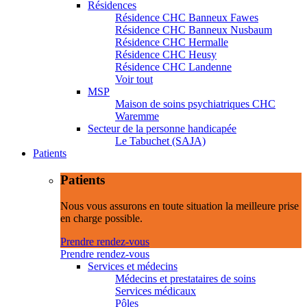
Résidences
Résidence CHC Banneux Fawes
Résidence CHC Banneux Nusbaum
Résidence CHC Hermalle
Résidence CHC Heusy
Résidence CHC Landenne
Voir tout
MSP
Maison de soins psychiatriques CHC
Waremme
Secteur de la personne handicapée
Le Tabuchet (SAJA)
Patients
Patients
Nous vous assurons en toute situation la meilleure prise
en charge possible.
Prendre rendez-vous
Prendre rendez-vous
Services et médecins
Médecins et prestataires de soins
Services médicaux
Pôles