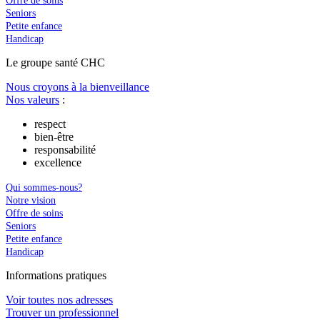
Offre de soins
Seniors
Petite enfance
Handicap
Le
g
roupe s
a
nté CHC
Nous croyons à la bienveillance
Nos valeurs
:
respect
bien-être
responsabilité
excellence
Qui sommes-nous?
Notre vision
Offre de soins
Seniors
Petite enfance
Handicap
In
f
ormations pra
t
iques
Voir toutes nos adresses
Trouver un professionnel