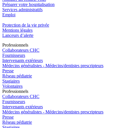
Préparer votre hospitalisation
Services administratifs
Emploi​
Protection de la vie privée
Mentions légales
Lanceurs d’alerte
Pro
f
essionn
e
ls
Collaborateurs CHC
Fournisseurs
Intervenants extérieurs
Médecins généralistes - Médecins/dentistes prescripteurs
Presse
Réseau pédiatrie
Stagiaires
Volontaires
Pro
f
essionn
e
ls
Collaborateurs CHC
Fournisseurs
Intervenants extérieurs
Médecins généralistes - Médecins/dentistes prescripteurs
Presse
Réseau pédiatrie
Stagiaires