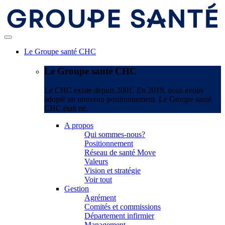
Le Groupe santé CHC
Le Groupe santé CHC
Le CHC existe depuis 2001. En 2019, nous avons
adopté un nouveau positionnement. Le Groupe santé
CHC était né.
A propos
Qui sommes-nous?
Positionnement
Réseau de santé Move
Valeurs
Vision et stratégie
Voir tout
Gestion
Agrément
Comités et commissions
Département infirmier
Management