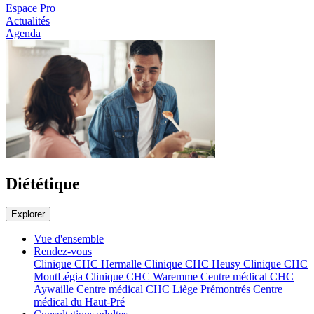
Espace Pro
Actualités
Agenda
Diététique
Explorer
Vue d'ensemble
Rendez-vous
Clinique CHC Hermalle
Clinique CHC Heusy
Clinique CHC
MontLégia
Clinique CHC Waremme
Centre médical CHC
Aywaille
Centre médical CHC Liège Prémontrés
Centre
médical du Haut-Pré