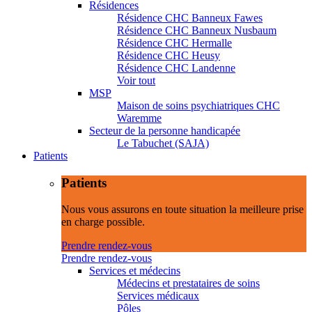
Résidences
Résidence CHC Banneux Fawes
Résidence CHC Banneux Nusbaum
Résidence CHC Hermalle
Résidence CHC Heusy
Résidence CHC Landenne
Voir tout
MSP
Maison de soins psychiatriques CHC
Waremme
Secteur de la personne handicapée
Le Tabuchet (SAJA)
Patients
Patients
Nous vous assurons en toute situation la meilleure prise
en charge possible.
Prendre rendez-vous
Prendre rendez-vous
Services et médecins
Médecins et prestataires de soins
Services médicaux
Pôles