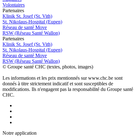
Volontaires
P
a
rtenai
r
es
Klinik St. Josef (St. Vith)
St. Nikolaus-Hospital (Eupen)
Réseau de santé Move
RSW (Réseau Santé Wallon)
P
a
rtenai
r
es
Klinik St. Josef (St. Vith)
St. Nikolaus-Hospital (Eupen)
Réseau de santé Move
RSW (Réseau Santé Wallon)
© Groupe santé CHC (textes, photos, images)
Les informations et les prix mentionnés sur www.chc.be sont
donnés à titre strictement indicatif et sont susceptibles de
modifications. Ils n'engagent pas la responsabilité du Groupe santé
CHC.
Notre applic
a
tion