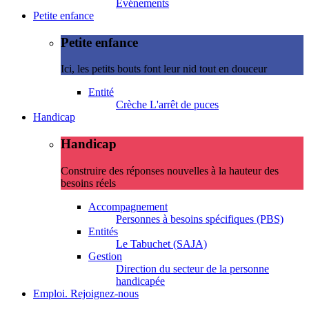
Evénements
Petite enfance
Petite enfance
Ici, les petits bouts font leur nid tout en douceur
Entité
Crèche L'arrêt de puces
Handicap
Handicap
Construire des réponses nouvelles à la hauteur des
besoins réels
Accompagnement
Personnes à besoins spécifiques (PBS)
Entités
Le Tabuchet (SAJA)
Gestion
Direction du secteur de la personne
handicapée
Emploi. Rejoignez-nous