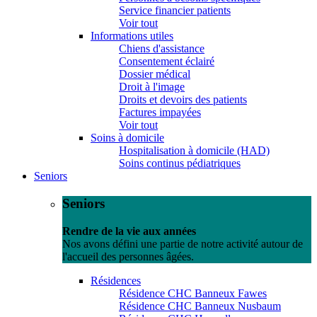
Service financier patients
Voir tout
Informations utiles
Chiens d'assistance
Consentement éclairé
Dossier médical
Droit à l'image
Droits et devoirs des patients
Factures impayées
Voir tout
Soins à domicile
Hospitalisation à domicile (HAD)
Soins continus pédiatriques
Seniors
Seniors
Rendre de la vie aux années
Nos avons défini une partie de notre activité autour de
l'accueil des personnes âgées.
Résidences
Résidence CHC Banneux Fawes
Résidence CHC Banneux Nusbaum