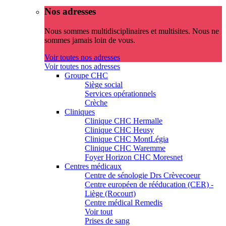
Nos adresses
Nous sommes multidisciplinaires et multisites. Nous ne
sommes jamais loin de vous.
Voir toutes nos adresses
Voir toutes nos adresses
Groupe CHC
Siège social
Services opérationnels
Crèche
Cliniques
Clinique CHC Hermalle
Clinique CHC Heusy
Clinique CHC MontLégia
Clinique CHC Waremme
Foyer Horizon CHC Moresnet
Centres médicaux
Centre de sénologie Drs Crèvecoeur
Centre européen de rééducation (CER) -
Liège (Rocourt)
Centre médical Remedis
Voir tout
Prises de sang