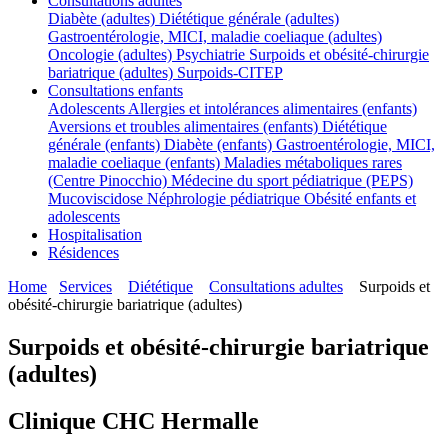
Consultations adultes
Diabète (adultes)
Diététique générale (adultes)
Gastroentérologie, MICI, maladie coeliaque (adultes)
Oncologie (adultes)
Psychiatrie
Surpoids et obésité-chirurgie
bariatrique (adultes)
Surpoids-CITEP
Consultations enfants
Adolescents
Allergies et intolérances alimentaires (enfants)
Aversions et troubles alimentaires (enfants)
Diététique
générale (enfants)
Diabète (enfants)
Gastroentérologie, MICI,
maladie coeliaque (enfants)
Maladies métaboliques rares
(Centre Pinocchio)
Médecine du sport pédiatrique (PEPS)
Mucoviscidose
Néphrologie pédiatrique
Obésité enfants et
adolescents
Hospitalisation
Résidences
Home
Services
Diététique
Consultations adultes
Surpoids et
obésité-chirurgie bariatrique (adultes)
Surpoids et obésité-chirurgie bariatrique
(adultes)
Clinique CHC Hermalle