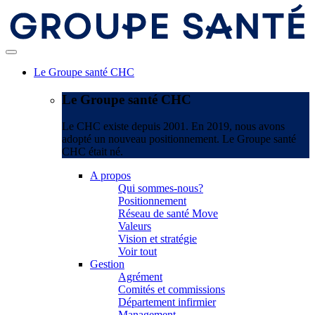
Le Groupe santé CHC
Le Groupe santé CHC
Le CHC existe depuis 2001. En 2019, nous avons
adopté un nouveau positionnement. Le Groupe santé
CHC était né.
A propos
Qui sommes-nous?
Positionnement
Réseau de santé Move
Valeurs
Vision et stratégie
Voir tout
Gestion
Agrément
Comités et commissions
Département infirmier
Management