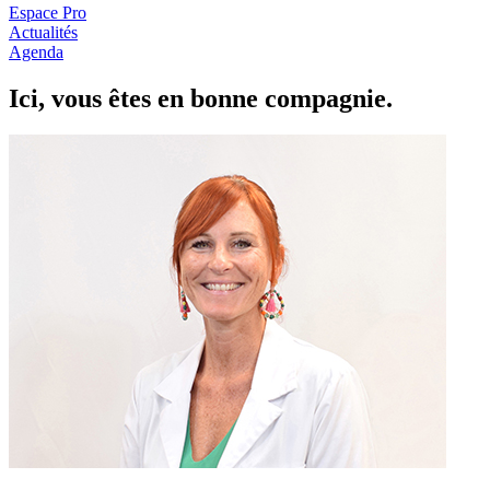
Espace Pro
Actualités
Agenda
Ici, vous êtes en
b
onne com
p
a
g
nie.