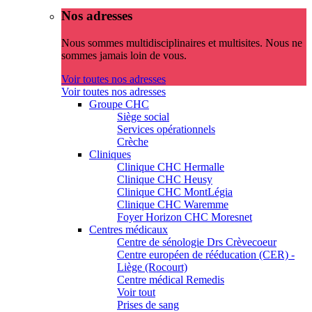
Nos adresses
Nous sommes multidisciplinaires et multisites. Nous ne
sommes jamais loin de vous.
Voir toutes nos adresses
Voir toutes nos adresses
Groupe CHC
Siège social
Services opérationnels
Crèche
Cliniques
Clinique CHC Hermalle
Clinique CHC Heusy
Clinique CHC MontLégia
Clinique CHC Waremme
Foyer Horizon CHC Moresnet
Centres médicaux
Centre de sénologie Drs Crèvecoeur
Centre européen de rééducation (CER) -
Liège (Rocourt)
Centre médical Remedis
Voir tout
Prises de sang