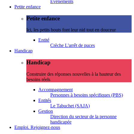
Evénements
Petite enfance
Petite enfance
Ici, les petits bouts font leur nid tout en douceur
Entité
Crèche L'arrêt de puces
Handicap
Handicap
Construire des réponses nouvelles à la hauteur des
besoins réels
Accompagnement
Personnes à besoins spécifiques (PBS)
Entités
Le Tabuchet (SAJA)
Gestion
Direction du secteur de la personne
handicapée
Emploi. Rejoignez-nous