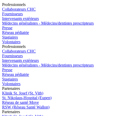
Pro
f
essionn
e
ls
Collaborateurs CHC
Fournisseurs
Intervenants extérieurs
Médecins généralistes - Médecins/dentistes prescripteurs
Presse
Réseau pédiatrie
Stagiaires
Volontaires
Pro
f
essionn
e
ls
Collaborateurs CHC
Fournisseurs
Intervenants extérieurs
Médecins généralistes - Médecins/dentistes prescripteurs
Presse
Réseau pédiatrie
Stagiaires
Volontaires
P
a
rtenai
r
es
Klinik St. Josef (St. Vith)
St. Nikolaus-Hospital (Eupen)
Réseau de santé Move
RSW (Réseau Santé Wallon)
P
a
rtenai
r
es