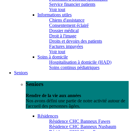
Service financier patients
Voir tout
Informations utiles
Chiens d'assistance
Consentement éclairé
Dossier médical
Droit à l'image
Droits et devoirs des patients
Factures impayées
Voir tout
Soins à domicile
Hospitalisation à domicile (HAD)
Soins continus pédiatriques
Seniors
Seniors
Rendre de la vie aux années
Nos avons défini une partie de notre activité autour de
l'accueil des personnes âgées.
Résidences
Résidence CHC Banneux Fawes
Résidence CHC Banneux Nusbaum