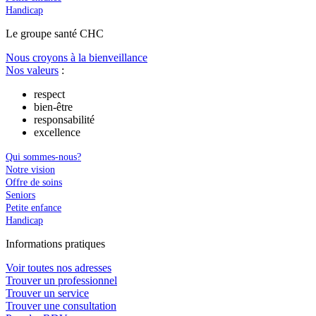
Handicap
Le
g
roupe s
a
nté CHC
Nous croyons à la bienveillance
Nos valeurs
:
respect
bien-être
responsabilité
excellence
Qui sommes-nous?
Notre vision
Offre de soins
Seniors
Petite enfance
Handicap
In
f
ormations pra
t
iques
Voir toutes nos adresses
Trouver un professionnel
Trouver un service
Trouver une consultation