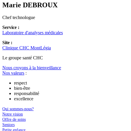
Marie
DEBROUX
Chef technologue
Service :
Laboratoire d'analyses médicales
Site :
Clinique CHC MontLégia
Le
g
roupe s
a
nté CHC
Nous croyons à la bienveillance
Nos valeurs
:
respect
bien-être
responsabilité
excellence
Qui sommes-nous?
Notre vision
Offre de soins
Seniors
Petite enfance