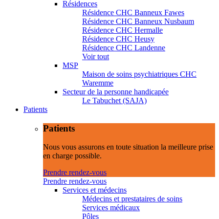
Résidences
Résidence CHC Banneux Fawes
Résidence CHC Banneux Nusbaum
Résidence CHC Hermalle
Résidence CHC Heusy
Résidence CHC Landenne
Voir tout
MSP
Maison de soins psychiatriques CHC
Waremme
Secteur de la personne handicapée
Le Tabuchet (SAJA)
Patients
Patients
Nous vous assurons en toute situation la meilleure prise
en charge possible.
Prendre rendez-vous
Prendre rendez-vous
Services et médecins
Médecins et prestataires de soins
Services médicaux
Pôles